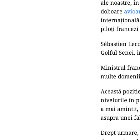
ale noastre, î
doboare
avio
internaţională
piloţi francezi
Sébastien Leco
Golful Senei, 
Ministrul fran
multe domenii,
Această poziţi
nivelurile în p
a mai amintit, 
asupra unei f
Drept urmare, 