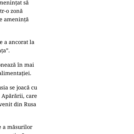
ameninţat să
tr-o zonă
are ameninţă
e a ancorat la
ţa”.
ionează în mai
alimentaţiei.
sia se joacă cu
l Apărării, care
 venit din Rusa
e a măsurilor