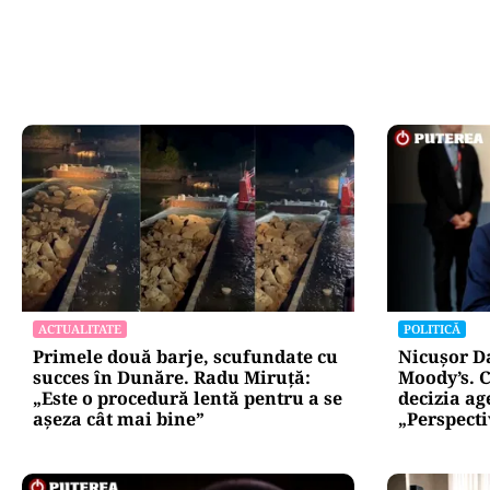
ACTUALITATE
POLITICĂ
Primele două barje, scufundate cu
Nicușor D
succes în Dunăre. Radu Miruță:
Moody’s. C
„Este o procedură lentă pentru a se
decizia ag
așeza cât mai bine”
„Perspect