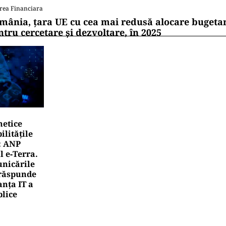
rea Financiara
mânia, țara UE cu cea mai redusă alocare bugetar
ntru cercetare și dezvoltare, în 2025
netice
litățile
: ANP
l e‑Terra.
nicările
e răspunde
nța IT a
blice