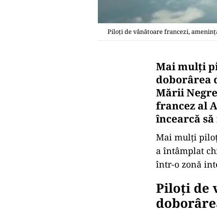
Piloți de vânătoare francezi, ameninț
Mai mulți p
doborârea d
Mării Negre!
francez al 
încearcă să 
Mai mulți pilo
a întâmplat ch
într-o zonă int
Piloți de
doborâre