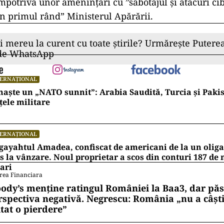
împotriva unor ameninţări cu ”sabotajul şi atacuri ci
în primul rând” Ministerul Apărării.
ii mereu la curent cu toate știrile? Urmărește Puterea
 de WhatsApp
TERNAȚIONAL
naște un „NATO sunnit”: Arabia Saudită, Turcia și Pakis
țele militare
TERNAȚIONAL
ayahtul Amadea, confiscat de americani de la un oligar
s la vânzare. Noul proprietar a scos din conturi 187 de
ari
rea Financiara
ody’s menține ratingul României la Baa3, dar pă
rspectiva negativă. Negrescu: România „nu a câști
itat o pierdere”