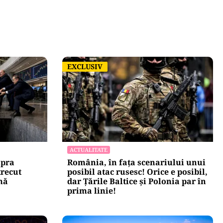
EXCLUSIV
EXCLUSIV
ACTUALITATE
upra
România, în fața scenariului unui
trecut
posibil atac rusesc! Orice e posibil,
mă
dar Țările Baltice și Polonia par în
prima linie!