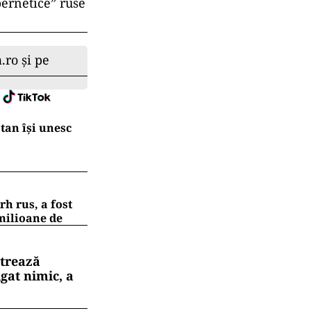
bernetice” ruse
.ro și pe
tan își unesc
h rus, a fost
 milioane de
strează
gat nimic, a