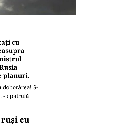
ați cu
deasupra
nistrul
 Rusia
e planuri.
u doborârea! S-
r-o patrulă
 ruși cu