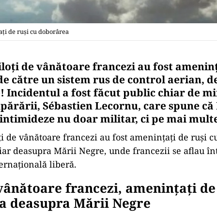
ați de ruși cu doborârea
iloți de vânătoare francezi au fost ameninț
e către un sistem rus de control aerian, 
 Incidentul a fost făcut public chiar de mi
Apărării, Sébastien Lecornu, care spune că
intimideze nu doar militar, ci pe mai mult
ți de vânătoare francezi au fost amenințați de ruși c
iar deasupra Mării Negre, unde francezii se aflau înt
ernaţională liberă.
 vânătoare francezi, amenințați de
a deasupra Mării Negre