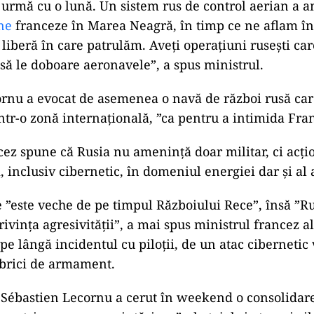
n urmă cu o lună. Un sistem rus de control aerian a 
ane
franceze în Marea Neagră, în timp ce ne aflam în
 liberă în care patrulăm. Aveţi operaţiuni ruseşti c
 să le doboare aeronavele”, a spus ministrul.
rnu a evocat de asemenea o navă de război rusă car
într-o zonă internaţională, ”ca pentru a intimida Fran
cez spune că Rusia nu amenință doar militar, ci acț
 inclusiv cibernetic, în domeniul energiei dar și al 
e ”este veche de pe timpul Războiului Rece”, însă ”Ru
rivinţa agresivităţii”, a mai spus ministrul francez a
pe lângă incidentul cu piloții, de un atac cibernetic
abrici de armament.
Sébastien Lecornu a cerut în weekend o consolidar