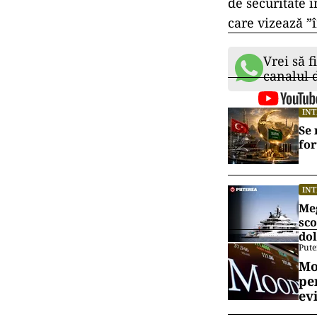
de securitate 
care vizează ”
Vrei să f
canalul
IN
Se 
for
IN
Meg
sco
dol
Pute
Mo
pe
ev