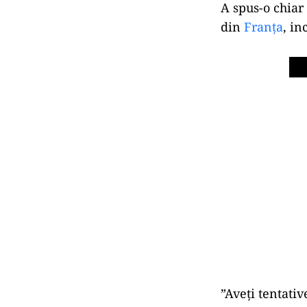
A spus-o chiar 
din
Franța
, in
”Aveţi tentati