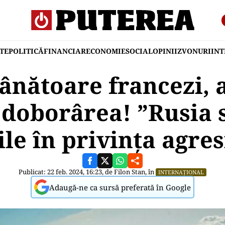
TE
POLITICĂ
FINANCIAR
ECONOMIE
SOCIAL
OPINII
ZVONURI
IN
vânătoare francezi,
 doborârea! ”Rusia 
le în privinţa agres
Publicat: 22 feb. 2024, 16:23, de
Filon Stan
, în
INTERNAȚIONAL
Adaugă-ne ca sursă preferată în Google