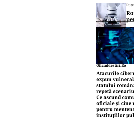
Pute
Ro
pe
Oficiuldestiri.ro
Atacurile ciber
expun vulnerabi
statului român
repetă scenariu
Ce ascund comu
oficiale și cin
pentru mentena
instituțiilor pu