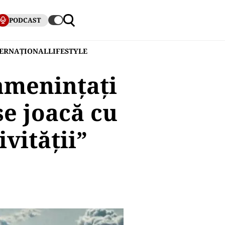
PODCAST
TERNAȚIONAL
LIFESTYLE
 amenințați
se joacă cu
ivităţii”