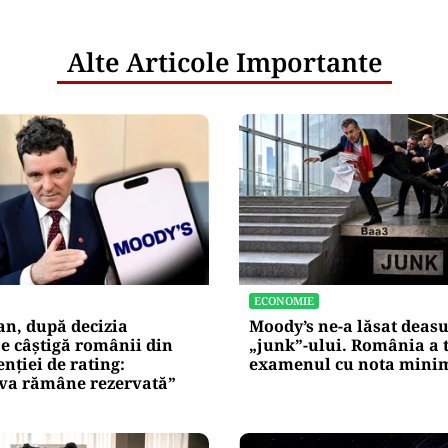
Alte Articole Importante
ECONOMIE
an, după decizia
Moody’s ne-a lăsat deas
e câștigă românii din
„junk”-ului. România a 
enției de rating:
examenul cu nota mini
iva rămâne rezervată”