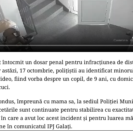
st întocmit un dosar penal pentru infracţiunea de dis
 astăzi, 17 octombrie, poliţiştii au identificat minor
ideo, fiind vorba despre un copil, de 9 ani, cu domici
uci.
condus, împreună cu mama sa, la sediul Poliţiei Muni
cetările sunt continuate pentru stabilirea cu exactita
 în care a avut loc acest incident şi pentru luarea mă
une în comunicatul IPJ Galaţi.