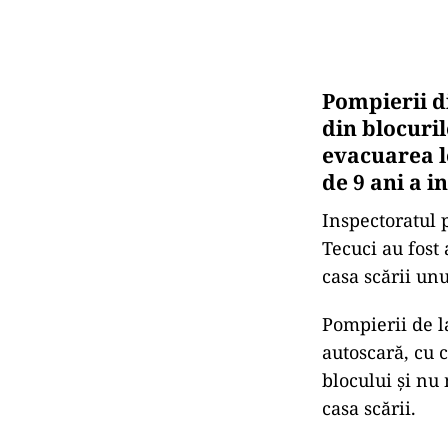
Pompierii di
din blocuril
evacuarea lo
de 9 ani a i
Inspectoratul p
Tecuci au fost 
casa scării unu
Pompierii de l
autoscară, cu 
blocului și nu
casa scării.