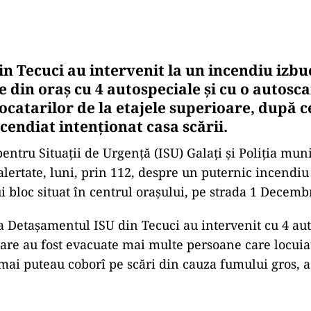
n Tecuci au intervenit la un incendiu izbu
e din oraș cu 4 autospeciale și cu o autosc
catarilor de la etajele superioare, după c
ncendiat intenționat casa scării.
entru Situații de Urgență (ISU) Galați și Poliția mun
alertate, luni, prin 112, despre un puternic incendiu
i bloc situat în centrul orașului, pe strada 1 Decemb
a Detașamentul ISU din Tecuci au intervenit cu 4 aut
care au fost evacuate mai multe persoane care locuiau
 mai puteau coborî pe scări din cauza fumului gros, 