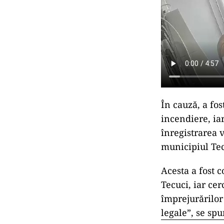
În cauză, a fo
incendiere, iar
înregistrarea v
municipiul Tec
Acesta a fost 
Tecuci, iar cer
împrejurărilor
legale”, se sp