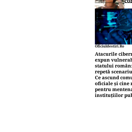
co
Oficiuldestiri.ro
Atacurile ciber
expun vulnerabi
statului român
repetă scenariu
Ce ascund comu
oficiale și cin
pentru mentena
instituțiilor pu