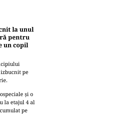
cnit la unul
ară pentru
e un copil
icipiului
 izbucnit pe
rie.
ospeciale și o
 la etajul 4 al
acumulat pe