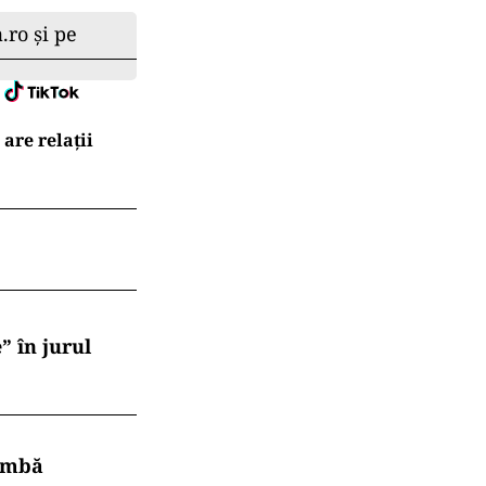
.ro și pe
are relații
” în jurul
himbă