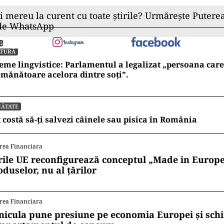
ii mereu la curent cu toate știrile? Urmărește Puterea
 de WhatsApp
LTURĂ
eme lingvistice: Parlamentul a legalizat „persoana care 
mănătoare acelora dintre soți”.
NĂTATE
 costă să-ți salvezi câinele sau pisica în România
rea Financiara
rile UE reconfigurează conceptul „Made in Europe
oduselor, nu al țărilor
rea Financiara
nicula pune presiune pe economia Europei și sc