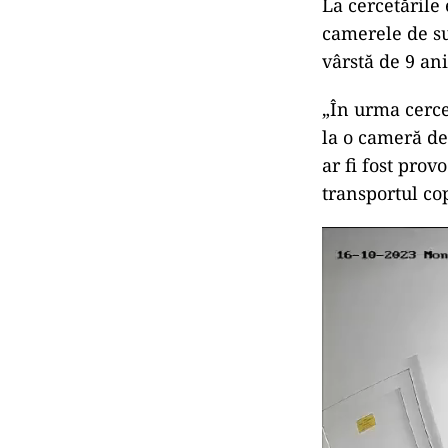
La cercetările 
camerele de su
vârstă de 9 ani
„În urma cerce
la o cameră de 
ar fi fost prov
transportul cop