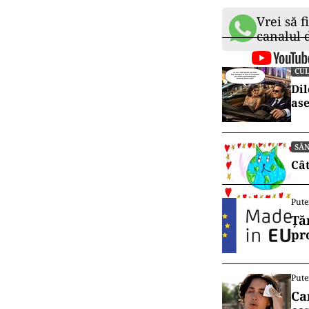
Vrei să f
canalul
CU
Dil
ase
SĂ
Cât
Pute
Ță
pr
Pute
Ca