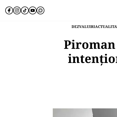
DEZVALUIRI
ACTUALITA
Piroman l
intențio