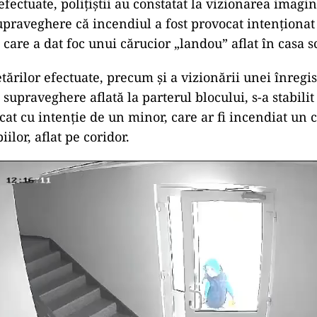
efectuate, polițiștii au constatat la vizionarea imagin
praveghere că incendiul a fost provocat intenționat 
 care a dat foc unui cărucior „landou” aflat în casa scă
tărilor efectuate, precum şi a vizionării unei înregis
supraveghere aflată la parterul blocului, s-a stabilit
ocat cu intenţie de un minor, care ar fi incendiat un
iilor, aflat pe coridor.