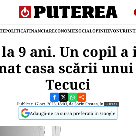
TE
POLITICĂ
FINANCIAR
ECONOMIE
SOCIAL
OPINII
ZVONURI
IN
a 9 ani. Un copil a
nat casa scării unui
Tecuci
Publicat: 17 oct. 2023, 18:03, de
Sorin Costea
, în
SOCIAL
Adaugă-ne ca sursă preferată în Google