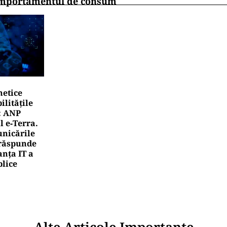
mportamentul de consum
netice
litățile
: ANP
l e‑Terra.
nicările
e răspunde
nța IT a
blice