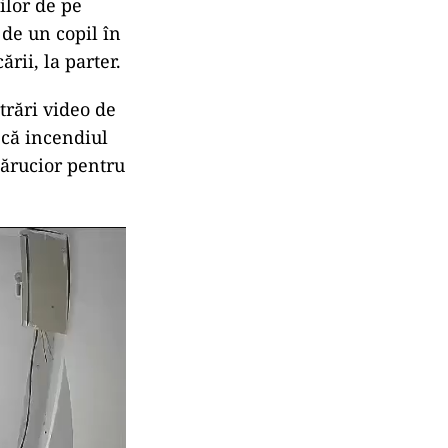
ilor de pe
de un copil în
rii, la parter.
trări video de
 că incendiul
 cărucior pentru