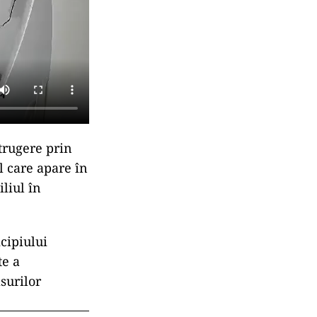
trugere prin
ul care apare în
liul în
cipiului
te a
surilor