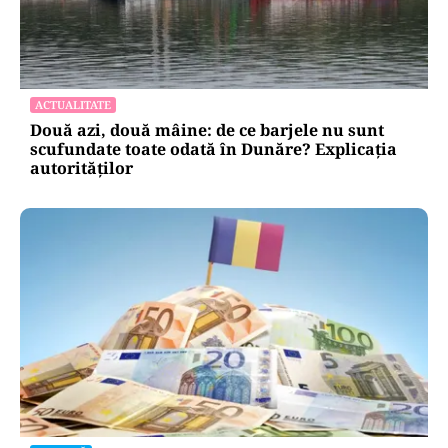
ACTUALITATE
Două azi, două mâine: de ce barjele nu sunt
scufundate toate odată în Dunăre? Explicația
autorităților