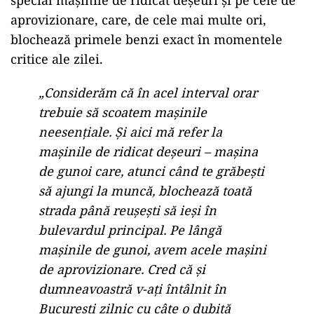
special mașinile de ridicat deșeuri și pe cele de
aprovizionare, care, de cele mai multe ori,
blochează primele benzi exact în momentele
critice ale zilei.
„Considerăm că în acel interval orar
trebuie să scoatem mașinile
neesențiale. Și aici mă refer la
mașinile de ridicat deșeuri – mașina
de gunoi care, atunci când te grăbești
să ajungi la muncă, blochează toată
strada până reușești să ieși în
bulevardul principal. Pe lângă
mașinile de gunoi, avem acele mașini
de aprovizionare. Cred că și
dumneavoastră v-ați întâlnit în
București zilnic cu câte o dubiță