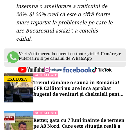
însemna o ameliorare a traficului de
20%. Și 20% cred că este o cifră foarte
mare raportat la problemele pe care le
are Bucureștiul astăzi”, a conchis
edilul.
Vrei să fii mereu la curent cu toate știrile? Urmărește
Puterea.ro și pe canalul de WhatsApp
ACTUALITATE
EXCLUSIV
Trenul rămâne o saună în România!
CFR Călători nu are încă aprobat
bugetul de venituri și cheltuieli pentru
2026
ACTUALITATE
Retter, gata cu 7 luni înainte de termen
pe A0 Nord. Care este situația reală a