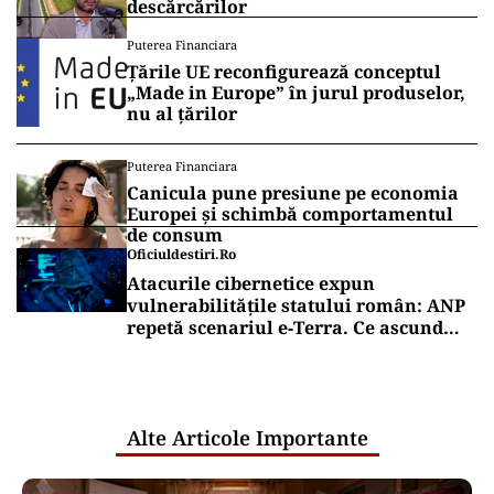
descărcărilor
Puterea Financiara
Țările UE reconfigurează conceptul
„Made in Europe” în jurul produselor,
nu al țărilor
Puterea Financiara
Canicula pune presiune pe economia
Europei și schimbă comportamentul
de consum
Oficiuldestiri.ro
Atacurile cibernetice expun
vulnerabilitățile statului român: ANP
repetă scenariul e‑Terra. Ce ascund
comunicările oficiale și cine răspunde
pentru mentenanța IT a instituțiilor
publice
Alte Articole Importante