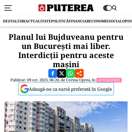
DEZVALUIRI
ACTUALITATE
POLITICĂ
FINANCIAR
ECONOMIE
SOCIAL
OPIN
Planul lui Bujduveanu pentru
un București mai liber.
Interdicții pentru aceste
mașini
Publicat: 09 oct. 2025, 06:20, de
Corina Oprea
, în
ACTUALITATE
Adaugă-ne ca sursă preferată în Google