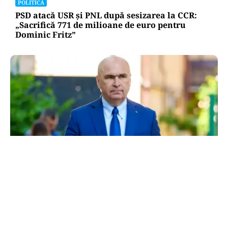
POLITICĂ
PSD atacă USR și PNL după sesizarea la CCR:
„Sacrifică 771 de milioane de euro pentru
Dominic Fritz”
POLITICĂ
Bolojan, între lege și discreție: ce spune despre
declarația de avere a partenerei sale