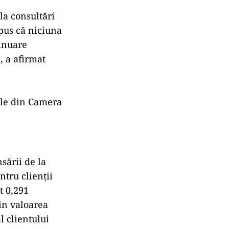
la consultări
spus că niciuna
tinuare
, a afirmat
ile din Camera
ării de la
ntru clienţii
t 0,291
din valoarea
l clientului