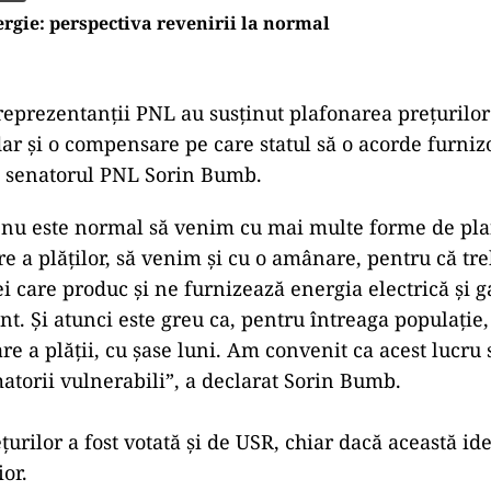
rgie: perspectiva revenirii la normal
 reprezentanții PNL au susținut plafonarea preţurilor
ar şi o compensare pe care statul să o acorde furnizo
t senatorul PNL Sorin Bumb.
 nu este normal să venim cu mai multe forme de pla
e a plăţilor, să venim şi cu o amânare, pentru că tr
ei care produc şi ne furnizează energia electrică şi g
nt. Şi atunci este greu ca, pentru întreaga populaţie,
e a plăţii, cu şase luni. Am convenit ca acest lucru 
torii vulnerabili”, a declarat Sorin Bumb.
urilor a fost votată și de USR, chiar dacă această id
or.