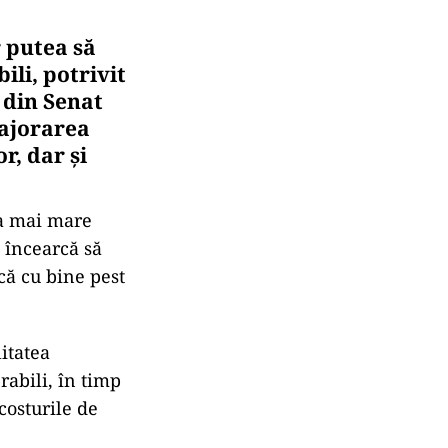
r putea să
li, potrivit
 din Senat
majorarea
r, dar și
ea mai mare
i încearcă să
că cu bine pest
itatea
rabili, în timp
costurile de