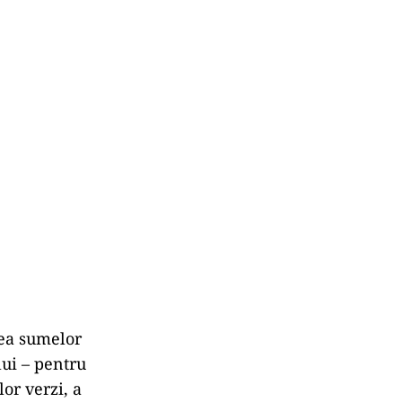
ea sumelor
lui – pentru
or verzi, a