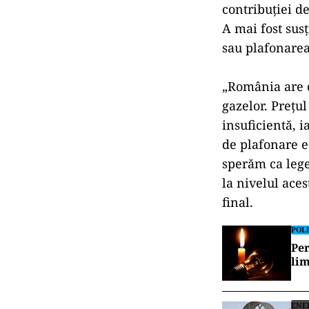
contribuţiei d
A mai fost sus
sau plafonarea 
„România are c
gazelor. Preţu
insuficientă, i
de plafonare e
sperăm ca lege
la nivelul ace
final.
POLI
Per
lim
ENE