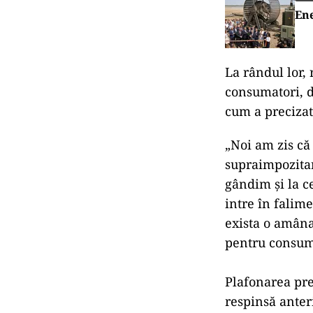
Ene
La rândul lor,
consumatori, d
cum a preciza
„Noi am zis că
supraimpozitar
gândim şi la c
intre în falime
exista o amânar
pentru consuma
Plafonarea preţ
respinsă anteri