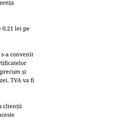
ezenţa
0,21 lei pe
 s-a convenit
tificatelor
, precum şi
zei. TVA va fi
 clienţii
aceste