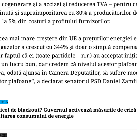
e cogenerare şi a accizei şi reducerea TVA – pentru c
ținută și supraimpozitarea cu 80% a producătorilor de
la 5% din costuri a profitului furnizorilor.
ea mai mare creştere din UE a preţurilor energiei el
l gazelor a crescut cu 344% şi doar o simplă compens
ar faptul că ei (toate partidele – n.r.) au acceptat iniţ
 un lucru bun, dar credem că nivelul acestor plafoa
a, odată ajunsă în Camera Deputaţilor, să sufere mod
stor plafoane”, a declarat senatorul PSD Daniel Zamf
TICĂ
icol de blackout? Guvernul activează măsurile de criză 
itarea consumului de energie
RGIE