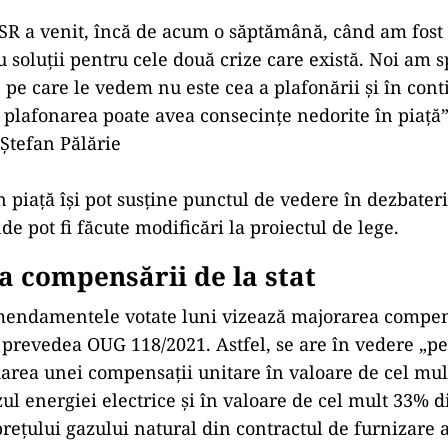
USR a venit, încă de acum o săptămână, când am fost 
u soluţii pentru cele două crize care există. Noi am 
e pe care le vedem nu este cea a plafonării şi în con
plafonarea poate avea consecinţe nedorite în piaţă”
Ştefan Pălărie
 piață îşi pot susţine punctul de vedere în dezbater
de pot fi făcute modificări la proiectul de lege.
 compensării de la stat
mendamentele votate luni vizează majorarea compens
e prevedea OUG 118/2021. Astfel, se are în vedere „pe
darea unei compensaţii unitare în valoare de cel mul
zul energiei electrice şi în valoare de cel mult 33% 
eţului gazului natural din contractul de furnizare a