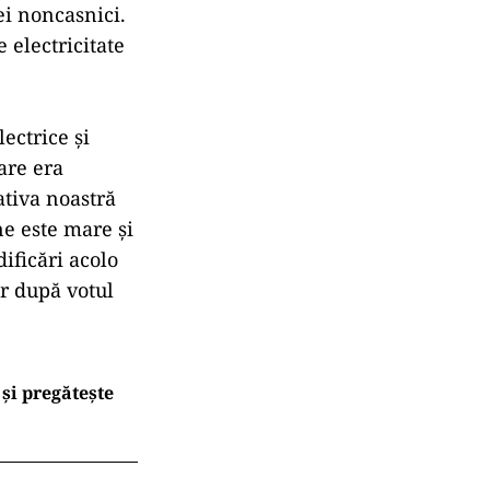
ei noncasnici.
 electricitate
ectrice şi
are era
iativa noastră
ne este mare şi
ificări acolo
ir după votul
și pregătește