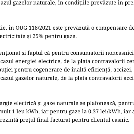
cazul gazelor naturale, în condiţiile prevăzute în pr
ie, în OUG 118/2021 este prevăzută o compensare de 
ctricitate şi 25% pentru gaze.
nționat și faptul că pentru consumatorii noncasnici
cazul energiei electrice, de la plata contravalorii cer
buţiei pentru cogenerare de înaltă eficienţă, accizei
cazul gazelor naturale, de la plata contravalorii acci
ergie electrică şi gaze naturale se plafonează, pentru
 mult 1 leu kWh, iar pentru gaze la 0,37 lei/kWh, iar 
ezintă preţul final facturat pentru clientul casnic.