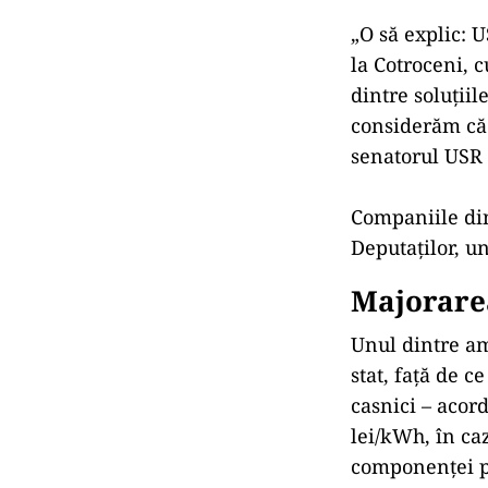
„O să explic: 
la Cotroceni, c
dintre soluţiil
considerăm că 
senatorul USR 
Companiile din
Deputaţilor, un
Majorarea
Unul dintre a
stat, faţă de c
casnici – acor
lei/kWh, în ca
componenţei pr