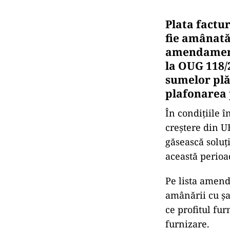
Plata factur
fie amânată
amendamente
la OUG 118/
sumelor plăt
plafonarea 
În condițiile 
creştere din UE
găsească soluț
această perioa
Pe lista amend
amânării cu şa
ce profitul fur
furnizare.