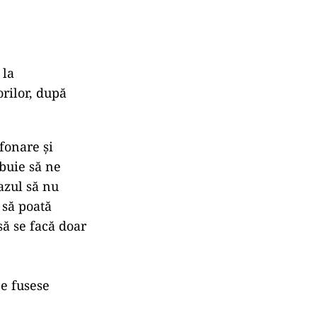
 la
rilor, după
fonare şi
ebuie să ne
azul să nu
 să poată
să se facă doar
ee fusese