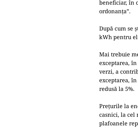
beneficiar, în 
ordonanţa”.
După cum se șt
kWh pentru ele
Mai trebuie me
exceptarea, în 
verzi, a contri
exceptarea, în 
redusă la 5%.
Preţurile la en
casnici, la cel
plafoanele repr