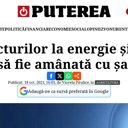
TE
POLITICĂ
FINANCIAR
ECONOMIE
SOCIAL
OPINII
ZVONURI
IN
cturilor la energie ş
să fie amânată cu șa
Publicat: 18 oct. 2021, 16:01, de
Viorela Pitulice
, în
AGRICULTURA
Adaugă-ne ca sursă preferată în Google