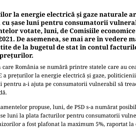
ilor la energie electrică şi gaze naturale a
 cu şase luni pentru consumatorii vulnerabi
lor votate, luni, de Comisiile economice
2021. De asemenea, se mai are în vedere 
ite de la bugetul de stat în contul facturilo
preţurilor.
în care România se numără printre statele care au c
 a preţurilor la energie electrică şi gaze, politicieni
ii pentru a-i ajuta pe consumatorii vulnerabil să trea
dă.
amentelor propuse, luni, de PSD s-a numărat posibil
se luni la plata facturilor pentru consumatorii vulne
nizorilor a fost plafonat la maximum 5%, raportat la 