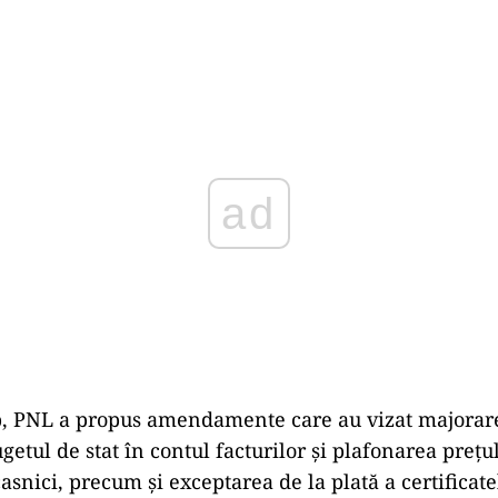
Play
mp, PNL a propus amendamente care au vizat majorar
ugetul de stat în contul facturilor şi plafonarea preţu
snici, precum şi exceptarea de la plată a certificatel