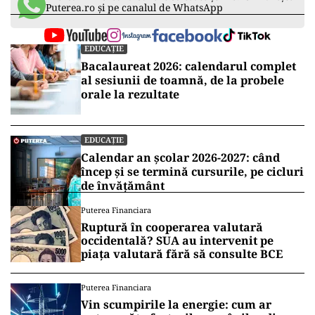
Puterea.ro și pe canalul de WhatsApp
EDUCAȚIE
Bacalaureat 2026: calendarul complet
al sesiunii de toamnă, de la probele
orale la rezultate
EDUCAȚIE
Calendar an școlar 2026-2027: când
încep și se termină cursurile, pe cicluri
de învățământ
Puterea Financiara
Ruptură în cooperarea valutară
occidentală? SUA au intervenit pe
piața valutară fără să consulte BCE
Puterea Financiara
Vin scumpirile la energie: cum ar