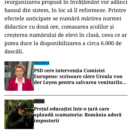
reorganizarea propusă în învățământ vor adânci
haosul din sistem, în loc să îl reformeze. Printre
efectele anticipate se numără mărirea normei
didactice cu două ore, comasarea școlilor și
creșterea numărului de elevi în clasă, ceea ce ar
putea duce la disponibilizarea a circa 6.000 de
dascăli.
POLITICĂ
PSD cere intervenția Comisiei
Europene: scrisoare către Ursula von
der Leyen pentru salvarea veniturilor
profesorilor și angajaților din
sănătate
OPINII
Prețul educației într-o țară care
aplaudă scamatoria: România adoră
impostorii