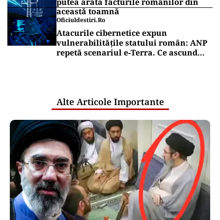
putea arăta facturile românilor din
această toamnă
Oficiuldestiri.ro
Atacurile cibernetice expun
vulnerabilitățile statului român: ANP
repetă scenariul e‑Terra. Ce ascund
comunicările oficiale și cine răspunde
pentru mentenanța IT a instituțiilor
publice
Alte Articole Importante