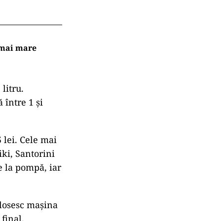
l mai mare
litru.
 între 1 și
 lei. Cele mai
iki, Santorini
de la pompă, iar
olosesc mașina
final.