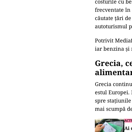
costurile cu b
frecventate în 
căutate țări de
autoturismul p
Potrivit Mediaf
iar benzina și
Grecia, c
alimenta
Grecia continu
estul Europei.
spre stațiunile
mai scumpă dec
ACT
Ai 