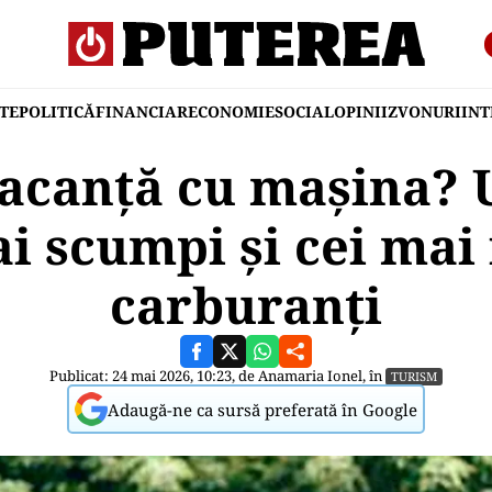
TE
POLITICĂ
FINANCIAR
ECONOMIE
SOCIAL
OPINII
ZVONURI
IN
vacanță cu mașina?
i scumpi și cei mai 
carburanți
Publicat: 24 mai 2026, 10:23, de
Anamaria Ionel
, în
TURISM
Adaugă-ne ca sursă preferată în Google