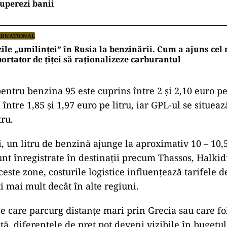
uperezi banii
ERNAȚIONAL
ile „umilinței” în Rusia la benzinării. Cum a ajuns ce
ortator de țiței să raționalizeze carburantul
entru benzina 95 este cuprins între 2 și 2,10 euro pe 
între 1,85 și 1,97 euro pe litru, iar GPL-ul se situează
tru.
i, un litru de benzină ajunge la aproximativ 10 – 10,5
unt înregistrate în destinații precum Thassos, Halkid
ceste zone, costurile logistice influențează tarifele 
ăti mai mult decât în alte regiuni.
le care parcurg distanțe mari prin Grecia sau care f
ță, diferențele de preț pot deveni vizibile în bugetul 