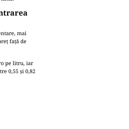
intrarea
entare, mai
reț față de
 pe litru, iar
tre 0,55 și 0,82