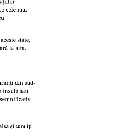
ațiilor
tre cele mai
cu
aceste state,
ră la alta.
uranți din sud-
e insule sau
 semnificativ
lsă și cum îți