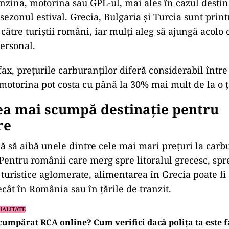
enzina, motorina sau GPL-ul, mai ales în cazul destin
sezonul estival. Grecia, Bulgaria și Turcia sunt prin
 către turiștii români, iar mulți aleg să ajungă acolo 
ersonal.
ax, prețurile carburanților diferă considerabil între 
 motorina pot costa cu până la 30% mai mult de la o ța
ea mai scumpă destinație pentru
re
ă să aibă unele dintre cele mai mari prețuri la carb
 Pentru românii care merg spre litoralul grecesc, spr
 turistice aglomerate, alimentarea în Grecia poate fi
ât în România sau în țările de tranzit.
UALITATE
cumpărat RCA online? Cum verifici dacă polița ta este fa