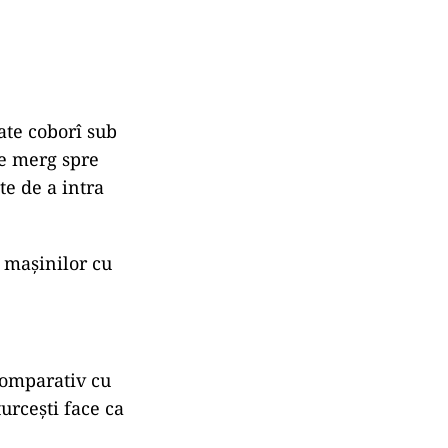
oate coborî sub
re merg spre
te de a intra
l mașinilor cu
comparativ cu
turcești face ca