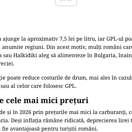
 ajunge la aproximativ 7,5 lei pe litru, iar GPL-ul p
 în anumite regiuni. Din acest motiv, mulți români ca
a sau Halkidiki aleg să alimenteze în Bulgaria, înain
reciei.
gie poate reduce costurile de drum, mai ales în cazu
sau al celor care folosesc GPL.
e cele mai mici prețuri
de și în 2026 prin prețurile mai mici la carburanți, 
ria. Deși inflația rămâne ridicată, deprecierea lirei 
 fie avantajoasă pentru turiștii români.