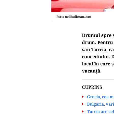
Foto: neilhuffman.com
Drumul spre 
drum. Pentru 
sau Turcia, c
concediului. D
locul în care 
vacanță.
CUPRINS
Grecia, cea m
Bulgaria, var
Turcia are ce