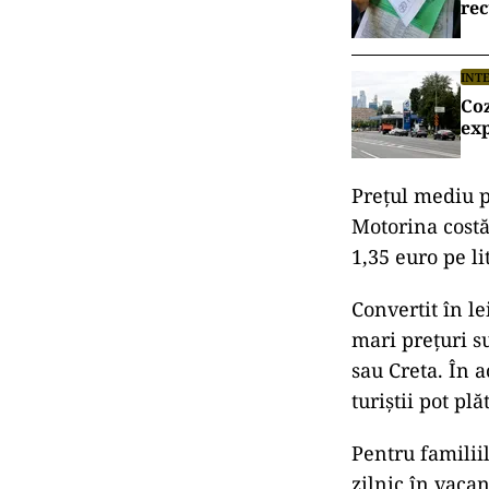
rec
INT
Coz
exp
Prețul mediu p
Motorina costă 
1,35 euro pe li
Convertit în le
mari prețuri s
sau Creta. În a
turiștii pot pl
Pentru familii
zilnic în vacan