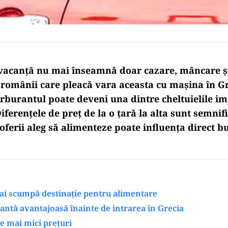
vacanță nu mai înseamnă doar cazare, mâncare și
românii care pleacă vara aceasta cu mașina în Gr
arburantul poate deveni una dintre cheltuielile i
iferențele de preț de la o țară la alta sunt semnifi
șoferii aleg să alimenteze poate influența direct b
ai scumpă destinație pentru alimentare
iantă avantajoasă înainte de intrarea în Grecia
le mai mici prețuri