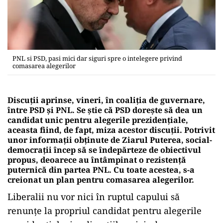
PNL si PSD, pasi mici dar siguri spre o intelegere privind
comasarea alegerilor
Discuții aprinse, vineri, în coaliția de guvernare,
între PSD și PNL. Se știe că PSD dorește să dea un
candidat unic pentru alegerile prezidențiale,
aceasta fiind, de fapt, miza acestor discuții. Potrivit
unor informații obținute de Ziarul Puterea, social-
democrații încep să se îndepărteze de obiectivul
propus, deoarece au întâmpinat o rezistență
puternică din partea PNL. Cu toate acestea, s-a
creionat un plan pentru comasarea alegerilor.
Liberalii nu vor nici în ruptul capului să
renunțe la propriul candidat pentru alegerile