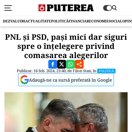
DEZVALUIRI
ACTUALITATE
POLITICĂ
FINANCIAR
ECONOMIE
SOCIAL
OPIN
PNL și PSD, pași mici dar siguri
spre o înțelegere privind
comasarea alegerilor
Publicat: 16 feb. 2024, 23:40, de
Filon Stan
, în
POLITICĂ
Adaugă-ne ca sursă preferată în Google