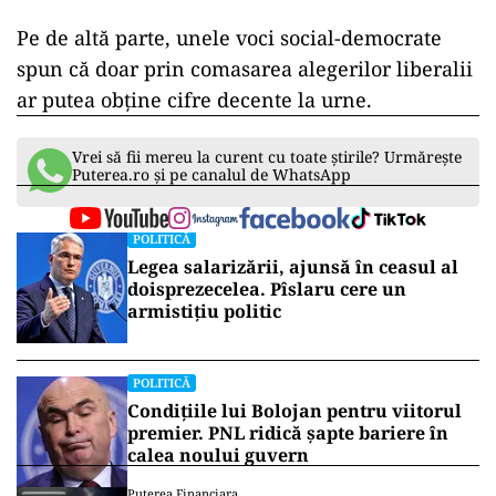
Pe de altă parte, unele voci social-democrate
spun că doar prin comasarea alegerilor liberalii
ar putea obține cifre decente la urne.
Vrei să fii mereu la curent cu toate știrile? Urmărește
Puterea.ro și pe canalul de WhatsApp
POLITICĂ
Legea salarizării, ajunsă în ceasul al
doisprezecelea. Pîslaru cere un
armistițiu politic
POLITICĂ
Condițiile lui Bolojan pentru viitorul
premier. PNL ridică șapte bariere în
calea noului guvern
Puterea Financiara