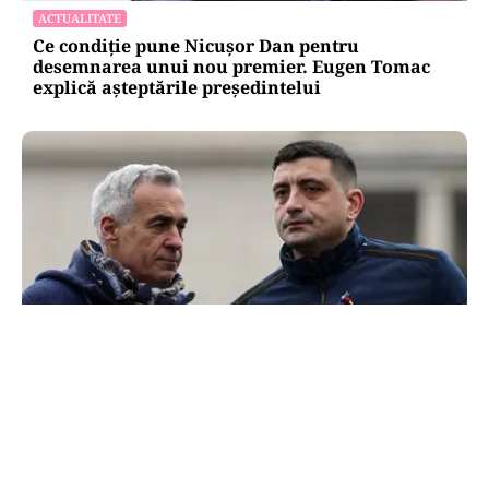
ACTUALITATE
Ce condiție pune Nicușor Dan pentru
desemnarea unui nou premier. Eugen Tomac
explică așteptările președintelui
POLITICĂ
300.000 de semnături pentru o ușă care nu duce
la Georgescu. „suspeND” și Turul 2 imaginar