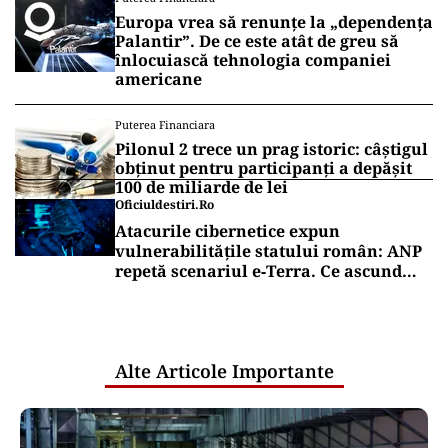
Europa vrea să renunțe la „dependența
Palantir”. De ce este atât de greu să
înlocuiască tehnologia companiei
americane
Puterea Financiara
Pilonul 2 trece un prag istoric: câștigul
obținut pentru participanți a depășit
100 de miliarde de lei
Oficiuldestiri.ro
Atacurile cibernetice expun
vulnerabilitățile statului român: ANP
repetă scenariul e‑Terra. Ce ascund
comunicările oficiale și cine răspunde
pentru mentenanța IT a instituțiilor
publice
Alte Articole Importante