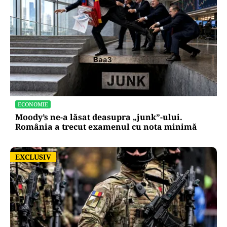
ECONOMIE
Moody’s ne-a lăsat deasupra „junk”-ului.
România a trecut examenul cu nota minimă
EXCLUSIV
EXCLUSIV