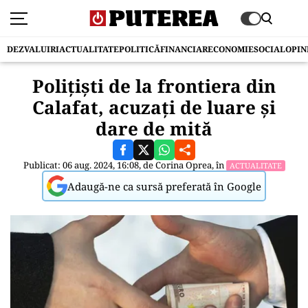
DEZVALUIRI
ACTUALITATE
POLITICĂ
FINANCIAR
ECONOMIE
SOCIAL
OPIN
Polițiști de la frontiera din
Calafat, acuzați de luare și
dare de mită
Publicat: 06 aug. 2024, 16:08, de
Corina Oprea
, în
ACTUALITATE
Adaugă-ne ca sursă preferată în Google