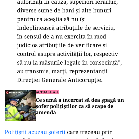
autorizaţi în cauză, superiori ierarhic,
diverse sume de bani şi alte bunuri
pentru ca aceştia să nu îşi
îndeplinească atribuţiile de serviciu,
în sensul de a nu exercita în mod
judicios atribuţiile de verificare şi
control asupra activităţii lor, respectiv
să nu ia măsurile legale în consecinţă”,
au transmis, marţi, reprezentanții
Direcției Generale Anticorupție.
ACTUALITATE
Ce sumă a încercat să dea șpagă un
șofer polițiștilor ca să scape de
amendă
Polițiștii acuzau șoferii
care treceau prin