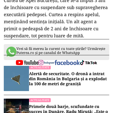
Curtea de Apel București, care le-a impus 3 ani
de închisoare cu suspendare sub supravegherea
executării pedepsei. Curtea a respins apelul,
menținând sentința inițială. Un alt agent a
primit o pedeapsă de 2 ani de închisoare cu
suspendare, tot pentru luare de mită.
Vrei să fii mereu la curent cu toate știrile? Urmărește
Puterea.ro și pe canalul de WhatsApp
ACTUALITATE
Alertă de securitate. O dronă a intrat
din România în Bulgaria şi a explodat
la 100 de metri de graniţă
ACTUALITATE
Primele două barje, scufundate cu
succes în Dunăre. Radu Miruță: „Este o