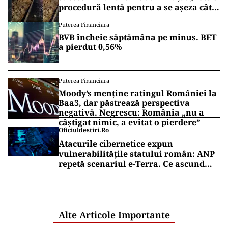
procedură lentă pentru a se așeza cât
mai bine”
Puterea Financiara
BVB încheie săptămâna pe minus. BET
a pierdut 0,56%
Puterea Financiara
Moody’s menține ratingul României la
Baa3, dar păstrează perspectiva
negativă. Negrescu: România „nu a
câștigat nimic, a evitat o pierdere”
Oficiuldestiri.ro
Atacurile cibernetice expun
vulnerabilitățile statului român: ANP
repetă scenariul e‑Terra. Ce ascund
comunicările oficiale și cine răspunde
pentru mentenanța IT a instituțiilor
publice
Alte Articole Importante