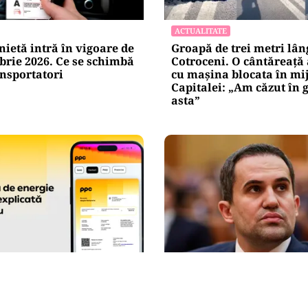
ACTUALITATE
ietă intră în vigoare de
Groapă de trei metri lân
brie 2026. Ce se schimbă
Cotroceni. O cântăreață
nsportatori
cu mașina blocata în mi
Capitalei: „Am căzut în 
asta”
POLITICĂ
C are o pagină de
Ciprian Șerban îl acuză p
toate informațiile care
Bolojan de dezinformare
la îndemână
scandalul proiectului Bal