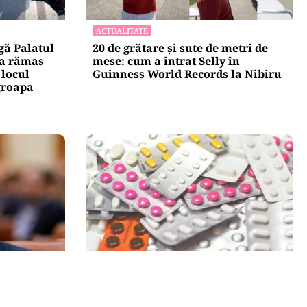
ACTUALITATE
gă Palatul
20 de grătare și sute de metri de
 a rămas
mese: cum a intrat Selly în
jlocul
Guinness World Records la Nibiru
groapa
SĂNĂTATE
e Ilie
Mesajul Agenției Naționale a
 în
Medicamentului: De ce au fost
a II: „A
blocate temporar la vânzare