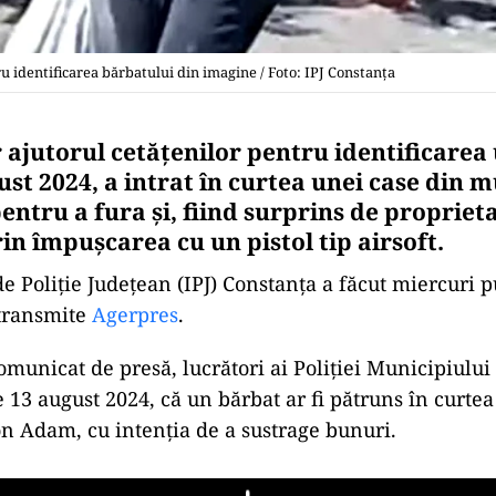
tru identificarea bărbatului din imagine / Foto: IPJ Constanța
er ajutorul cetățenilor pentru identificare
ust 2024, a intrat în curtea unei case din m
ntru a fura și, fiind surprins de proprietar
in împușcarea cu un pistol tip airsoft.
de Poliție Județean (IPJ) Constanța a făcut miercuri 
 transmite
Agerpres
.
comunicat de presă, lucrători ai Poliției Municipiulu
pe 13 august 2024, că un bărbat ar fi pătruns în curte
on Adam, cu intenția de a sustrage bunuri.