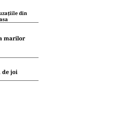
uzațiile din
masa
a marilor
 de joi