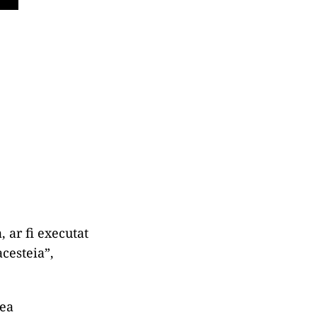
 ar fi executat
acesteia”,
rea