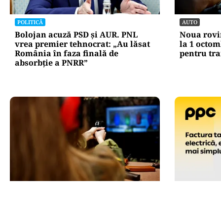
POLITICĂ
AUTO
Bolojan acuză PSD și AUR. PNL
Noua rovin
vrea premier tehnocrat: „Au lăsat
la 1 octom
România în faza finală de
pentru tra
absorbţie a PNRR”
ACTUALITATE
ACTUALITATE
Spionaj pentru Rusia: o româncă
Factura PP
de 45 de ani, arestată în Germania.
sumar, cu 
Misiunea ar fi vizat un asasinat
contează 