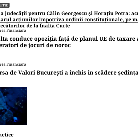
TITIE
a judecății pentru Călin Georgescu și Horațiu Potra: ac
arul acțiunilor împotriva ordinii constituționale, pe 
ecătorilor de la Înalta Curte
rea Financiara
lta conduce opoziția față de planul UE de taxare 
eratori de jocuri de noroc
rea Financiara
rsa de Valori București a închis în scădere ședința
netice