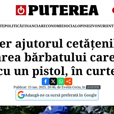
TE
POLITICĂ
FINANCIAR
ECONOMIE
SOCIAL
OPINII
ZVONURI
IN
 cer ajutorul cetățen
area bărbatului care
u un pistol, în curt
Publicat: 15 ian. 2025, 20:46, de
Evelin Ceciu
, în
JUSTITIE
Adaugă-ne ca sursă preferată în Google