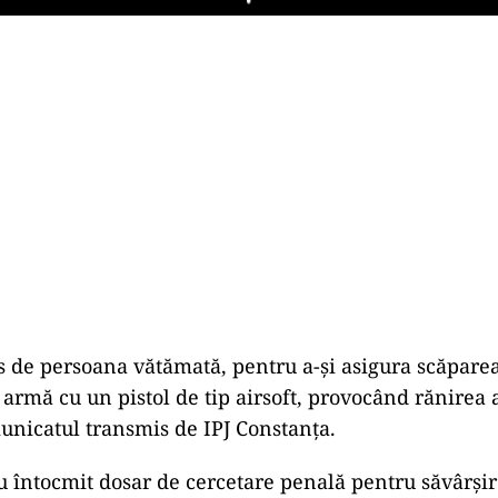
Play
s de persoana vătămată, pentru a-și asigura scăparea,
 armă cu un pistol de tip airsoft, provocând rănirea 
unicatul transmis de IPJ Constanța.
u întocmit dosar de cercetare penală pentru săvârși