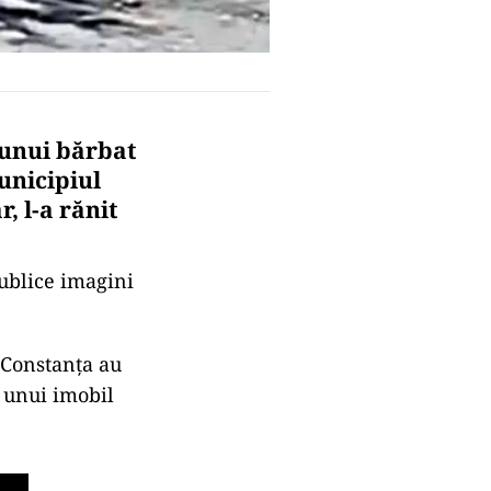
a unui bărbat
unicipiul
, l-a rănit
publice imagini
i Constanța au
a unui imobil