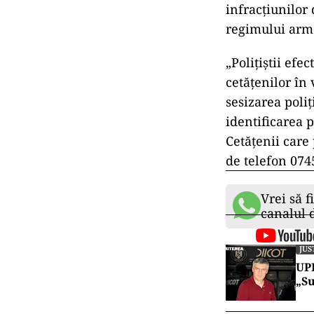
infracțiunilor 
regimului arme
„Polițiștii efec
cetățenilor în
sesizarea poliț
identificarea 
Cetățenii care
de telefon 074
Vrei să f
canalul
JUS
UPD
„Su