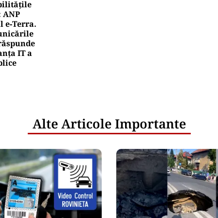
litățile
: ANP
l e‑Terra.
nicările
e răspunde
nța IT a
blice
Alte Articole Importante