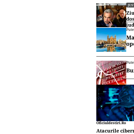
JUS
Ziu
dos
jud
Pute
Ma
op
Pute
Bu
Oficiuldestiri.ro
Atacurile ciber