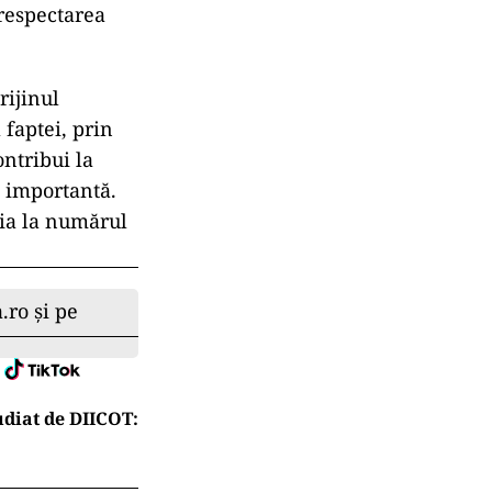
erespectarea
rijinul
 faptei, prin
ontribui la
e importantă.
ția la numărul
.ro și pe
diat de DIICOT: