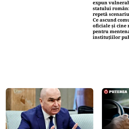
expun vulnerabi
statului român
repetă scenariu
Ce ascund comu
oficiale și cin
pentru mentena
instituțiilor pu