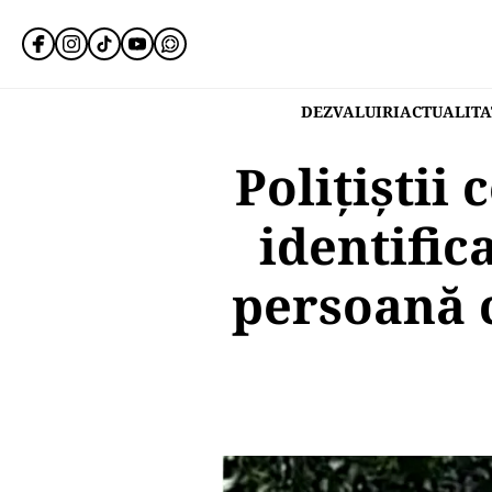
DEZVALUIRI
ACTUALITA
Polițiștii
identific
persoană c