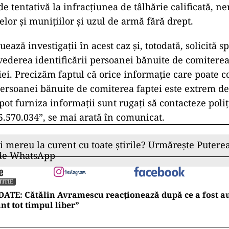
de tentativă la infracțiunea de tâlhărie calificată, n
lor și munițiilor și uzul de armă fără drept.
tuează investigații în acest caz și, totodată, solicită sp
 vederea identificării persoanei bănuite de comiterea
iei. Precizăm faptul că orice informație care poate c
persoanei bănuite de comiterea faptei este extrem d
 pot furniza informații sunt rugați să contacteze poli
5.570.034”, se mai arată în comunicat.
ii mereu la curent cu toate știrile? Urmărește Puterea
 de WhatsApp
TITIE
ATE: Cătălin Avramescu reacționează după ce a fost au
nt tot timpul liber”