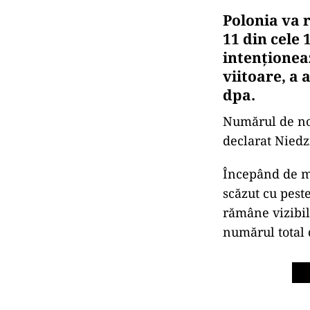
Polonia va 
11 din cele 
intenționea
viitoare, a 
dpa.
Numărul de noi 
declarat Niedzi
Începând de mi
scăzut cu pest
rămâne vizibil
numărul total 