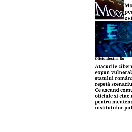
Mo
pe
ev
Oficiuldestiri.ro
Atacurile ciber
expun vulnerabi
statului român
repetă scenariu
Ce ascund comu
oficiale și cin
pentru mentena
instituțiilor pu