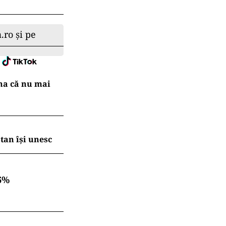
.ro și pe
na că nu mai
tan își unesc
6%