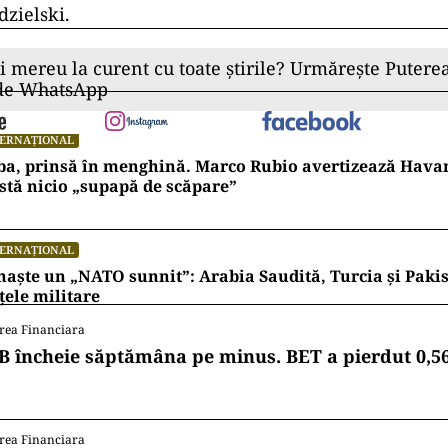
zielski.
ii mereu la curent cu toate știrile? Urmărește Puterea
 de WhatsApp
TERNAȚIONAL
ba, prinsă în menghină. Marco Rubio avertizează Hava
stă nicio „supapă de scăpare”
TERNAȚIONAL
naște un „NATO sunnit”: Arabia Saudită, Turcia și Pakis
țele militare
rea Financiara
B încheie săptămâna pe minus. BET a pierdut 0,5
rea Financiara