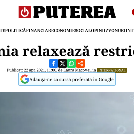
TE
POLITICĂ
FINANCIAR
ECONOMIE
SOCIAL
OPINII
ZVONURI
IN
nia relaxează restric
Publicat: 22 apr. 2021, 11:00, de
Laura Macovei
, în
INTERNAȚIONAL
Adaugă-ne ca sursă preferată în Google