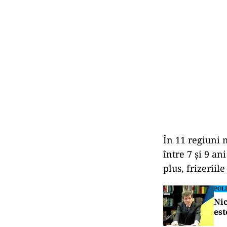
În 11 regiuni 
între 7 şi 9 an
plus, frizeriil
POLI
Nic
est