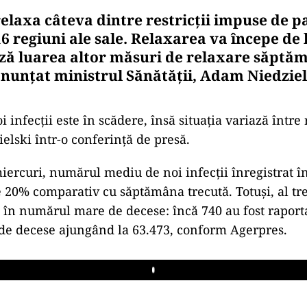
relaxa câteva dintre restricţii impuse de 
16 regiuni ale sale. Relaxarea va începe de l
ză luarea altor măsuri de relaxare săptă
anunţat ministrul Sănătăţii, Adam Niedziels
infecţii este în scădere, însă situaţia variază între 
elski într-o conferinţă de presă.
ercuri, numărul mediu de noi infecţii înregistrat în
e 20% comparativ cu săptămâna trecută. Totuşi, al tre
 în numărul mare de decese: încă 740 au fost raport
de decese ajungând la 63.473, conform Agerpres.
Play