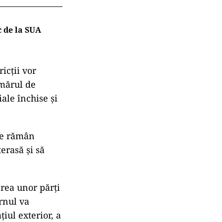
c de la SUA
icţii vor
umărul de
ale închise şi
ile rămân
erasă şi să
rea unor părţi
rnul va
ţiul exterior, a