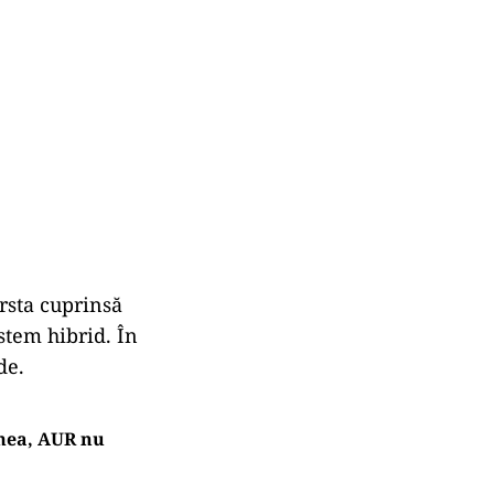
ârsta cuprinsă
istem hibrid. În
de.
 mea, AUR nu