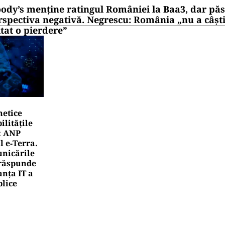
ody’s menține ratingul României la Baa3, dar pă
rspectiva negativă. Negrescu: România „nu a câști
itat o pierdere”
netice
litățile
: ANP
l e‑Terra.
nicările
e răspunde
nța IT a
blice