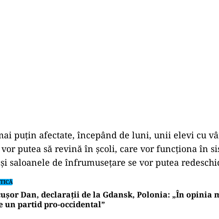
mai puţin afectate, începând de luni, unii elevi cu v
i vor putea să revină în şcoli, care vor funcţiona în s
e şi saloanele de înfrumuseţare se vor putea redeschi
TICĂ
ușor Dan, declarații de la Gdansk, Polonia: „În opinia
e un partid pro-occidental”