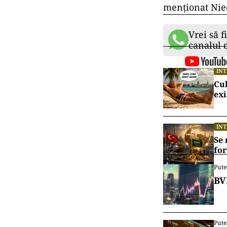
menţionat Nied
Vrei să f
canalul
IN
Cu
exi
IN
Se 
for
Pute
BV
Pute