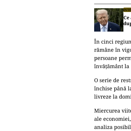
INT
Ce 
dup
În cinci regiun
rămâne în vigo
persoane permi
învăţământ la d
O serie de res
închise până la
livreze la domi
Miercurea viit
ale economiei,
analiza posibil