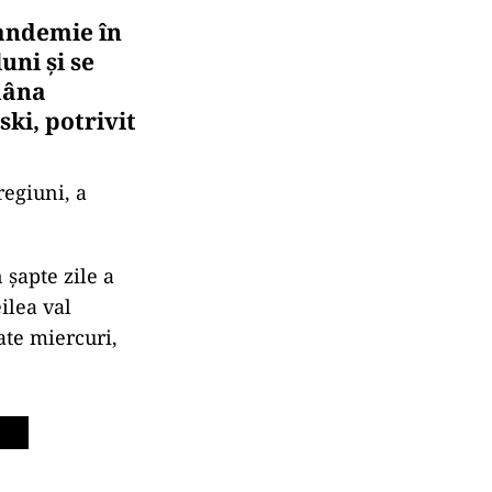
pandemie în
uni şi se
mâna
ki, potrivit
regiuni, a
 şapte zile a
ilea val
ate miercuri,