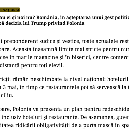
ERNAȚIONAL
au ei şi noi nu? România, în așteptarea unui gest politi
ă decizia lui Trump privind Polonia
i preponderent sudice şi vestice, toate actualele restr
are. Aceasta înseamnă limite mai stricte pentru n
se în marile magazine şi în biserici, centre comerci
istanţă pentru toţi elevii.
tricţii rămân neschimbate la nivel naţional: hotelur
 3 mai, în timp ce restaurantele pot să servească la t
ciliu.
oare, Polonia va prezenta un plan pentru redeschide
 inclusiv hoteluri şi restaurante. De asemenea, guve
itatea ridicării obligativităţii de a purta mască în spa