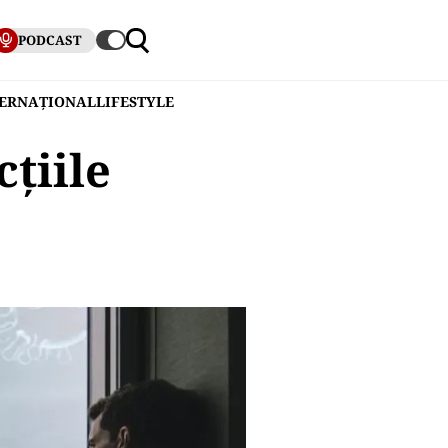
PODCAST
TERNAȚIONAL
LIFESTYLE
țiile