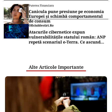
Puterea Financiara
Canicula pune presiune pe economia
Europei și schimbă comportamentul
de consum
Oficiuldestiri.ro
Atacurile cibernetice expun
vulnerabilitățile statului român: ANP
repetă scenariul e‑Terra. Ce ascund
comunicările oficiale și cine răspunde
pentru mentenanța IT a instituțiilor
publice
Alte Articole Importante