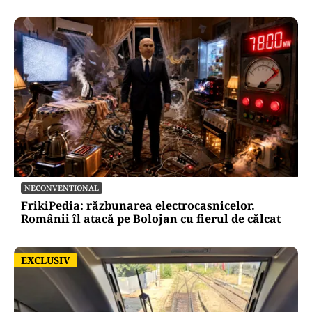
NECONVENTIONAL
FrikiPedia: răzbunarea electrocasnicelor.
Românii îl atacă pe Bolojan cu fierul de călcat
EXCLUSIV
EXCLUSIV