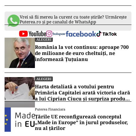
Vrei să fii mereu la curent cu toate știrile? Urmărește
Puterea.ro și pe canalul de WhatsApp
ALEGERI
România la vot continuu: aproape 700
de milioane de euro cheltuiți, ne
informează Țuțuianu
ALEGERI
Harta detaliată a votului pentru
Primăria Capitalei arată victoria clară
a lui Ciprian Ciucu și surpriza produsă
de Anca Alexandrescu
Puterea Financiara
Țările UE reconfigurează conceptul
„Made in Europe” în jurul produselor,
nu al țărilor