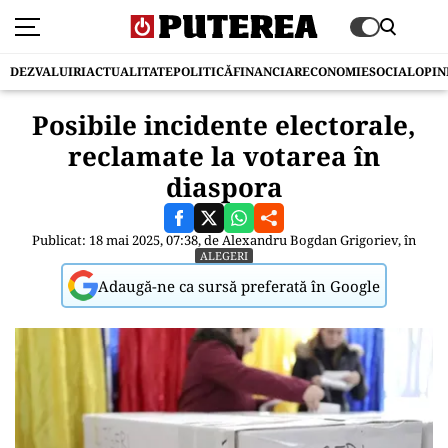
DEZVALUIRI
ACTUALITATE
POLITICĂ
FINANCIAR
ECONOMIE
SOCIAL
OPIN
Posibile incidente electorale,
reclamate la votarea în
diaspora
Publicat: 18 mai 2025, 07:38, de
Alexandru Bogdan Grigoriev
, în
ALEGERI
Adaugă-ne ca sursă preferată în Google