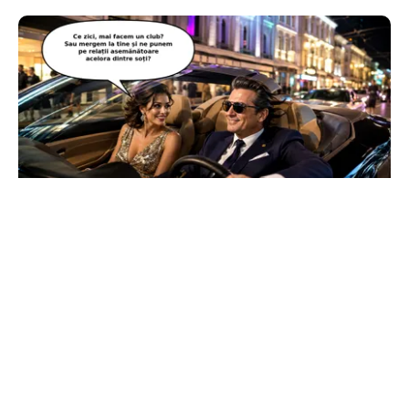
CULTURĂ
Dileme lingvistice: Parlamentul a legalizat
„persoana care are relații asemănătoare
acelora dintre soți”.
TOS
Politica Cookies
Protecția Datelor Personale
Despre Noi
Publicitate
Echipa