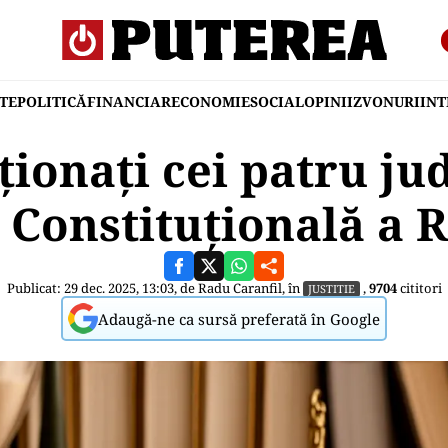
TE
POLITICĂ
FINANCIAR
ECONOMIE
SOCIAL
OPINII
ZVONURI
IN
cționați cei patru ju
a Constituțională a 
Publicat: 29 dec. 2025, 13:03, de
Radu Caranfil
, în
,
9704
cititori
JUSTITIE
Adaugă-ne ca sursă preferată în Google