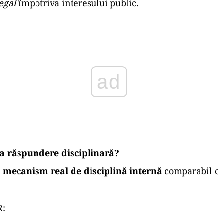
egal
împotriva interesului public.
ad
i la răspundere disciplinară?
 mecanism real de disciplină internă
comparabil 
R: