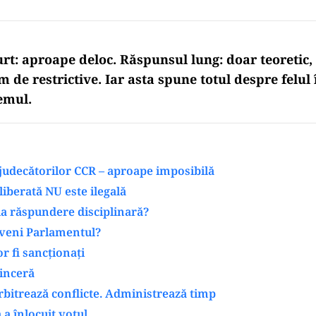
urt:
aproape deloc
. Răspunsul lung:
doar teoretic,
m de restrictive
. Iar asta spune totul despre felul 
emul.
judecătorilor CCR – aproape imposibilă
liberată NU este ilegală
i la răspundere disciplinară?
rveni Parlamentul?
r fi sancționați
sinceră
bitrează conflicte. Administrează timp
 a înlocuit votul