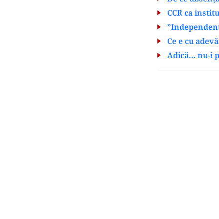
CCR ca institu
”Independența
Ce e cu adevă
Adică… nu-i 