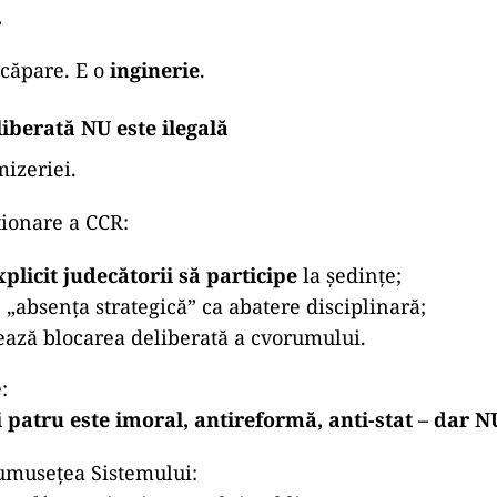
.
scăpare. E o
inginerie
.
iberată NU este ilegală
mizeriei.
ionare a CCR:
plicit judecătorii să participe
la ședințe;
 „absența strategică” ca abatere disciplinară;
ează blocarea deliberată a cvorumului.
:
i patru este imoral, antireformă, anti-stat – dar NU
rumusețea Sistemului: