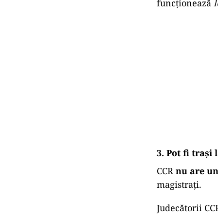
funcționează
l
3. Pot fi traș
CCR
nu are un
magistrați.
Judecătorii CC