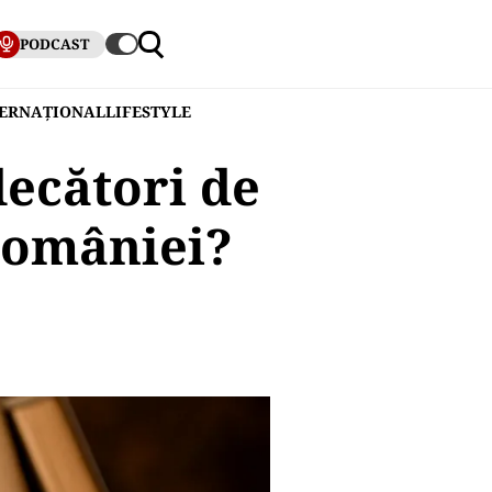
PODCAST
TERNAȚIONAL
LIFESTYLE
decători de
României?