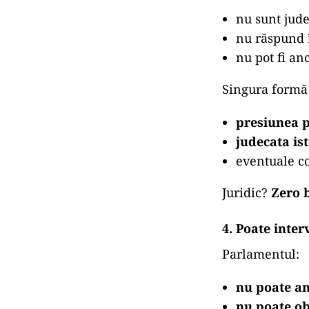
nu sunt jud
nu răspund 
nu pot fi anc
Singura formă 
presiunea 
judecata ist
eventuale co
Juridic?
Zero 
4. Poate inte
Parlamentul:
nu poate a
nu poate ob