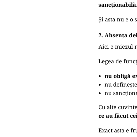
sancționabilă
Și asta nu e o 
2. Absența del
Aici e miezul 
Legea de funcț
nu obligă ex
nu definește
nu sancțion
Cu alte cuvinte
ce au făcut ce
Exact asta e f