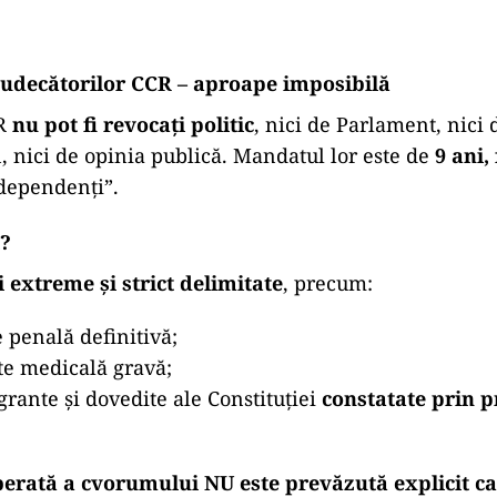
judecătorilor CCR – aproape imposibilă
CR
nu pot fi revocați politic
, nici de Parlament, nici 
, nici de opinia publică. Mandatul lor este de
9 ani, 
ndependenți”.
i?
 extreme și strict delimitate
, precum:
penală definitivă;
te medicală gravă;
agrante și dovedite ale Constituției
constatate prin 
berată a cvorumului NU este prevăzută explicit c