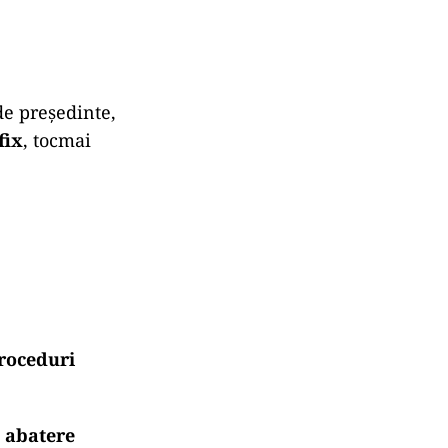
de președinte,
fix
, tocmai
proceduri
a abatere