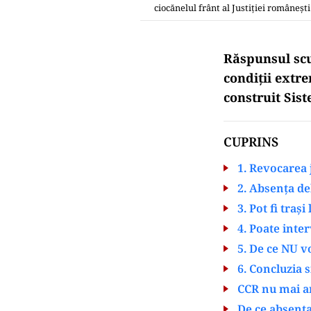
ciocănelul frânt al Justiției românești
Răspunsul sc
condiții extre
construit Sist
CUPRINS
1. Revocarea 
2. Absența de
3. Pot fi traș
4. Poate inte
5. De ce NU vo
6. Concluzia 
CCR nu mai ar
De ce absența