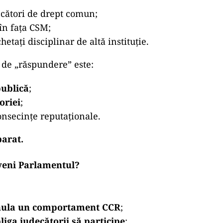
ecători de drept comun;
în fața CSM;
hetați disciplinar de altă instituție.
de „răspundere” este:
publică
;
oriei
;
nsecințe reputaționale.
barat.
rveni Parlamentul?
nula un comportament CCR
;
liga judecătorii să participe
;