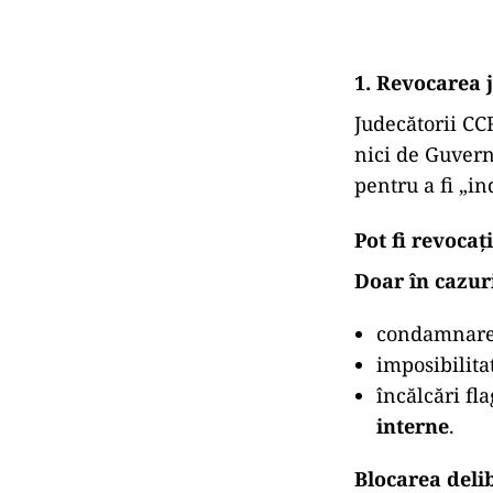
1. Revocarea 
Judecătorii C
nici de Guvern
pentru a fi „i
Pot fi revocaț
Doar în cazuri
condamnare 
imposibilita
încălcări fl
interne
.
Blocarea deli