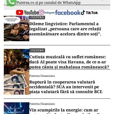
Puterea.ro și pe canalul de WhatsApp
CULTURĂ
Dileme lingvistice: Parlamentul a
legalizat „persoana care are relații
asemănătoare acelora dintre soți”.
CULTURĂ
Cutiuța muzicală cu suflet românesc:
dacă AI poate visa Havana, de ce n-ar
putea cânta și mahalaua românească?
Puterea Financiara
Ruptură în cooperarea valutară
occidentală? SUA au intervenit pe
piața valutară fără să consulte BCE
Puterea Financiara
Vin scumpirile la energie: cum ar