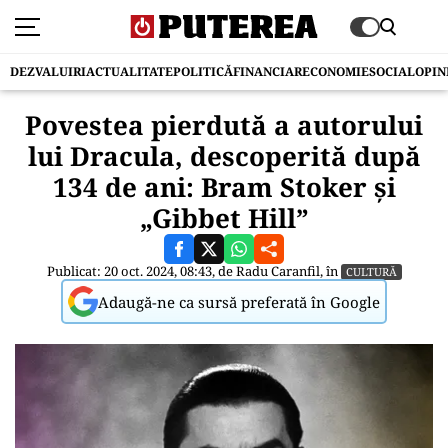
DEZVALUIRI
ACTUALITATE
POLITICĂ
FINANCIAR
ECONOMIE
SOCIAL
OPIN
Povestea pierdută a autorului
lui Dracula, descoperită după
134 de ani: Bram Stoker și
„Gibbet Hill”
Publicat: 20 oct. 2024, 08:43, de
Radu Caranfil
, în
CULTURĂ
Adaugă-ne ca sursă preferată în Google