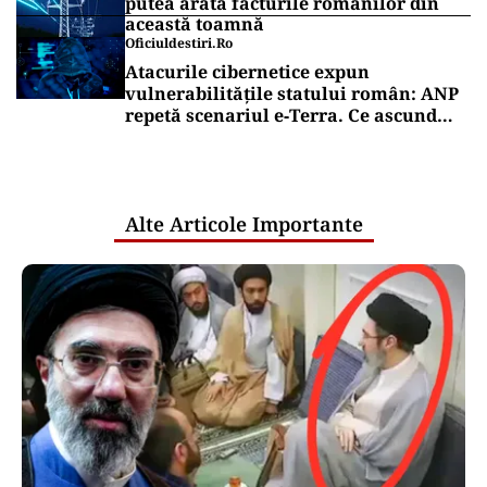
putea arăta facturile românilor din
această toamnă
Oficiuldestiri.ro
Atacurile cibernetice expun
vulnerabilitățile statului român: ANP
repetă scenariul e‑Terra. Ce ascund
comunicările oficiale și cine răspunde
pentru mentenanța IT a instituțiilor
publice
Alte Articole Importante