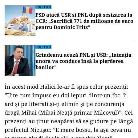
POLITICĂ
PSD atacă USR și PNL după sesizarea la
CCR: „Sacrifică 771 de milioane de euro
pentru Dominic Fritz”
POLITICĂ
Grindeanu acuză PNL și USR: „Intenția
unora va conduce însă la pierderea
banilor”
În acest mod Halici le-ar fi spus celor prezenți:
”Uite cum împușc eu doi iepuri dintr-un foc, îi
ard și pe liberali și-ți elimin și ție concurența
dragă Mihai (Mihai Neață primar Milcovul)”. Cei
prezenți au ținut neapărat să se gudure pe lângă
prefectul Nicușor. ”E mare bossu, la așa ceva nu