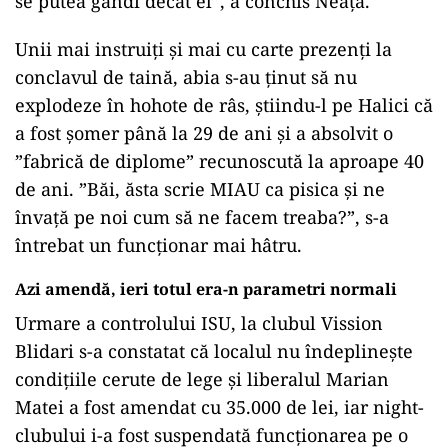
se putea gândi decât el”, a conchis Neață.
Unii mai instruiți și mai cu carte prezenți la
conclavul de taină, abia s-au ținut să nu
explodeze în hohote de râs, știindu-l pe Halici că
a fost șomer până la 29 de ani și a absolvit o
”fabrică de diplome” recunoscută la aproape 40
de ani. ”Băi, ăsta scrie MIAU ca pisica și ne
învață pe noi cum să ne facem treaba?”, s-a
întrebat un funcționar mai hâtru.
Azi amendă, ieri totul era-n parametri normali
Urmare a controlului ISU, la clubul Vission
Blidari s-a constatat că localul nu îndeplinește
condițiile cerute de lege și liberalul Marian
Matei a fost amendat cu 35.000 de lei, iar night-
clubului i-a fost suspendată funcționarea pe o