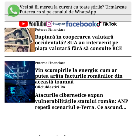
Vrei să fii mereu la curent cu toate știrile? Urmărește
Puterea.ro și pe canalul de WhatsApp
Puterea Financiara
Ruptură în cooperarea valutară
occidentală? SUA au intervenit pe
piața valutară fără să consulte BCE
Puterea Financiara
Vin scumpirile la energie: cum ar
putea arăta facturile românilor din
această toamnă
Oficiuldestiri.ro
Atacurile cibernetice expun
vulnerabilitățile statului român: ANP
repetă scenariul e‑Terra. Ce ascund
comunicările oficiale și cine răspunde
pentru mentenanța IT a instituțiilor
publice