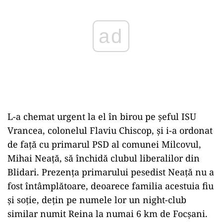
ad
L-a chemat urgent la el în birou pe șeful ISU
Vrancea, colonelul Flaviu Chiscop, și i-a ordonat
de față cu primarul PSD al comunei Milcovul,
Mihai Neață, să închidă clubul liberalilor din
Blidari. Prezența primarului pesedist Neață nu a
fost întâmplătoare, deoarece familia acestuia fiu
și soție, dețin pe numele lor un night-club
similar numit Reina la numai 6 km de Focșani.