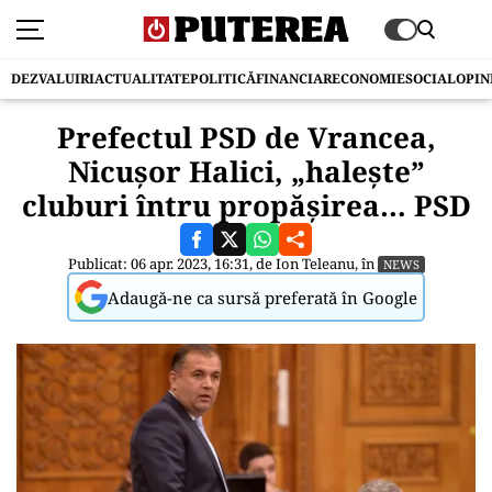
DEZVALUIRI
ACTUALITATE
POLITICĂ
FINANCIAR
ECONOMIE
SOCIAL
OPIN
Prefectul PSD de Vrancea,
Nicușor Halici, „halește”
cluburi întru propășirea… PSD
Publicat: 06 apr. 2023, 16:31, de
Ion Teleanu
, în
NEWS
Adaugă-ne ca sursă preferată în Google