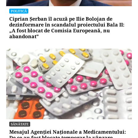
POLITICĂ
Ciprian Șerban îl acuză pe Ilie Bolojan de
dezinformare în scandalul proiectului Bala II:
„A fost blocat de Comisia Europeană, nu
abandonat”
SĂNĂTATE
Mesajul Agenției Naționale a Medicamentului:
De ce au fost blocate temporar la vânzare