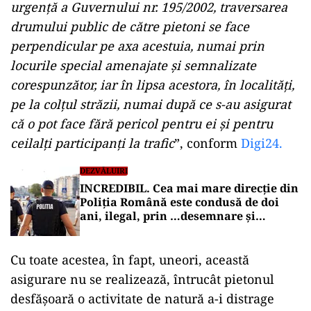
urgență a Guvernului nr. 195/2002, traversarea
drumului public de către pietoni se face
perpendicular pe axa acestuia, numai prin
locurile special amenajate și semnalizate
corespunzător, iar în lipsa acestora, în localități,
pe la colțul străzii, numai după ce s-au asigurat
că o pot face fără pericol pentru ei și pentru
ceilalți participanți la trafic
”, conform
Digi24.
DEZVĂLUIRI
INCREDIBIL. Cea mai mare direcție din
Poliția Română este condusă de doi
ani, ilegal, prin …desemnare și
împuternicire
Cu toate acestea, în fapt, uneori, această
asigurare nu se realizează, întrucât pietonul
desfășoară o activitate de natură a-i distrage