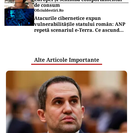
de consum
Oficiuldestiri.ro
Atacurile cibernetice expun
vulnerabilitățile statului român: ANP
repetă scenariul e‑Terra. Ce ascund
comunicările oficiale și cine răspunde
pentru mentenanța IT a instituțiilor
publice
Alte Articole Importante