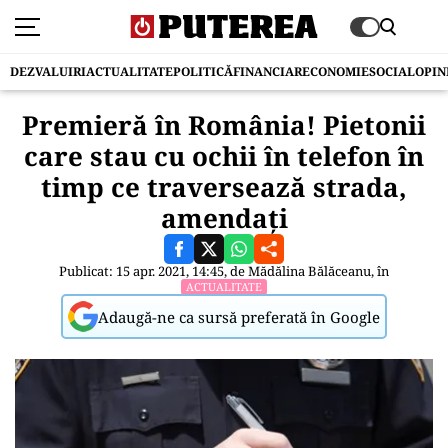
DEZVALUIRI
ACTUALITATE
POLITICĂ
FINANCIAR
ECONOMIE
SOCIAL
OPIN
Premieră în România! Pietonii
care stau cu ochii în telefon în
timp ce traversează strada,
amendați
Publicat: 15 apr. 2021, 14:45, de
Mădălina Bălăceanu
, în
ACTUALITATE
Adaugă-ne ca sursă preferată în Google