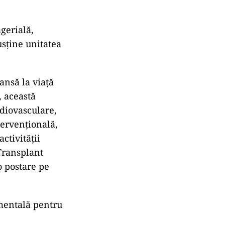
gerială,
usţine unitatea
ansă la viaţă
, această
rdiovasculare,
tervenţională,
activităţii
Transplant
o postare pe
amentală pentru