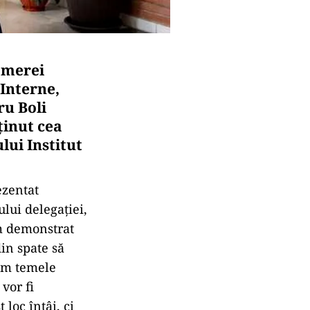
amerei
 Interne,
ru Boli
ţinut cea
ui Institut
ezentat
lui delegaţiei,
am demonstrat
in spate să
cem temele
vor fi
loc întâi, ci