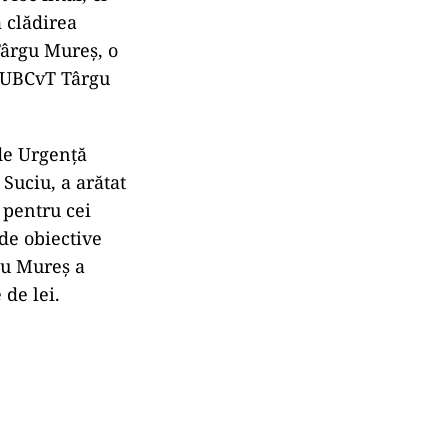
a clădirea
Târgu Mureş, o
 IUBCvT Târgu
 de Urgenţă
Suciu, a arătat
 pentru cei
 de obiective
gu Mureş a
de lei.