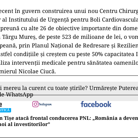
cent în guvern construirea unui nou Centru Chirurg
 al Institutului de Urgenţă pentru Boli Cardiovascula
preună cu alte 26 de obiective importante din domen
la Târgu Mureş, de peste 523 de milioane de lei, o vo
peană, prin Planul Naţional de Redresare şi Rezilien
tfel condiţiile şi creştem cu peste 50% capacitatea I
aliza intervenţii medicale pentru sănătatea oamenilo
mierul Nicolae Ciucă.
ii mereu la curent cu toate știrile? Urmărește Puterea
 de WhatsApp
ITICĂ
n Tișe atacă frontal conducerea PNL: „România a deveni
oi al investitorilor”