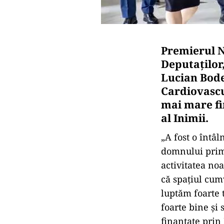
Premierul N
Deputaţilor,
Lucian Bode,
Cardiovascu
mai mare fi
al Inimii.
„A fost o întâ
domnului prim-
activitatea noa
că spaţiul cum
luptăm foarte 
foarte bine şi 
finanţate prin