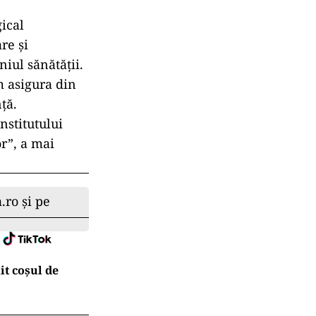
ical
re şi
iul sănătăţii.
m asigura din
ţă.
nstitutului
r”, a mai
.ro și pe
t coșul de