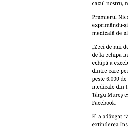
cazul nostru, m
Premierul Nico
exprimându-şi 
medicală de el
„Zeci de mii d
de la echipa m
echipă a excel
dintre care pe
peste 6.000 de 
medicale din I
Târgu Mureş es
Facebook.
El a adăugat c
extinderea Ins