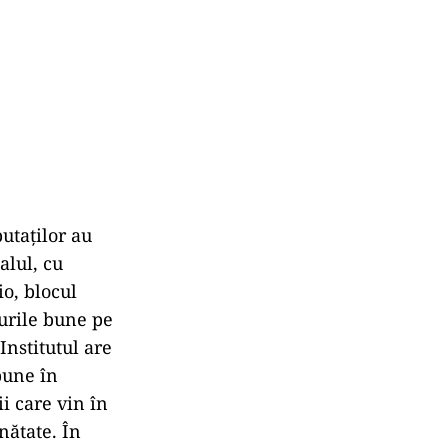
utaţilor au
alul, cu
io, blocul
rurile bune pe
Institutul are
pune în
ii care vin în
nătate. În