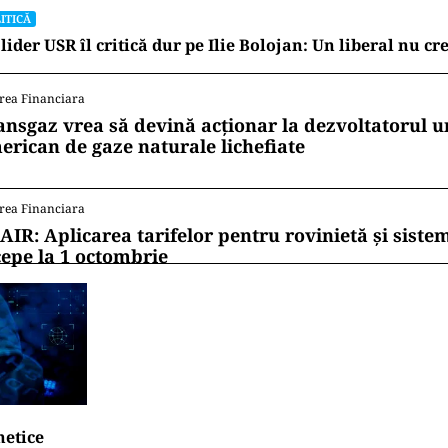
ITICĂ
lider USR îl critică dur pe Ilie Bolojan: Un liberal nu cr
rea Financiara
ansgaz vrea să devină acționar la dezvoltatorul u
erican de gaze naturale lichefiate
rea Financiara
AIR: Aplicarea tarifelor pentru rovinietă și siste
cepe la 1 octombrie
netice