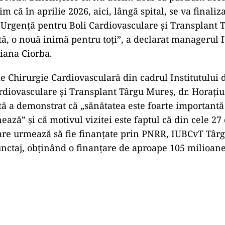
 că în aprilie 2026, aici, lângă spital, se va finaliz
e Urgenţă pentru Boli Cardiovasculare şi Transplant 
ctă, o nouă inimă pentru toţi”, a declarat managerul
iana Ciorba.
 de Chirurgie Cardiovasculară din cadrul Institutului
rdiovasculare şi Transplant Târgu Mureş, dr. Horaţiu 
ită a demonstrat că „sănătatea este foarte importantă
ază” şi că motivul vizitei este faptul că din cele 27
are urmează să fie finanţate prin PNRR, IUBCvT Târ
nctaj, obţinând o finanţare de aproape 105 milioane 
Play