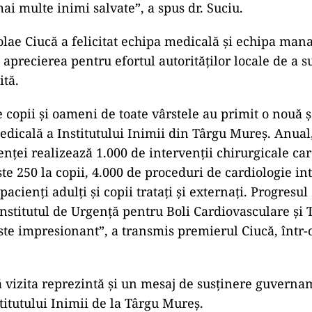
ai multe inimi salvate”, a spus dr. Suciu.
lae Ciucă a felicitat echipa medicală şi echipa mana
aprecierea pentru efortul autorităţilor locale de a s
ită.
e copii şi oameni de toate vârstele au primit o nouă ş
edicală a Institutului Inimii din Târgu Mureş. Anual
enţei realizează 1.000 de intervenţii chirurgicale ca
ste 250 la copii, 4.000 de proceduri de cardiologie in
pacienţi adulţi şi copii trataţi şi externaţi. Progresul 
nstitutul de Urgenţă pentru Boli Cardiovasculare şi 
te impresionant”, a transmis premierul Ciucă, într-
ă vizita reprezintă şi un mesaj de susţinere guvern
titutului Inimii de la Târgu Mureş.