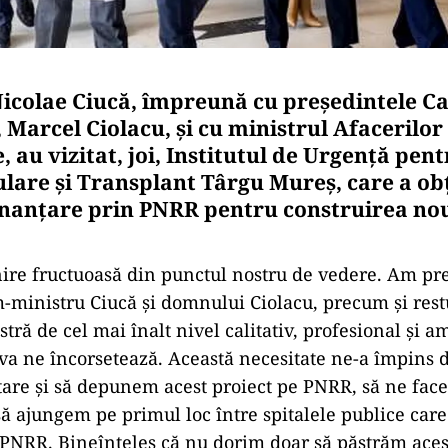
icolae Ciucă, împreună cu preşedintele C
 Marcel Ciolacu, şi cu ministrul Afacerilor
 au vizitat, joi, Institutul de Urgenţă pent
lare şi Transplant Târgu Mureş, care a ob
nanţare prin PNRR pentru construirea noul
lnire fructuoasă din punctul nostru de vedere. Am pr
ministru Ciucă şi domnului Ciolacu, precum şi restu
stră de cel mai înalt nivel calitativ, profesional şi 
va ne încorsetează. Această necesitate ne-a împins d
tare şi să depunem acest proiect pe PNRR, să ne fa
să ajungem pe primul loc între spitalele publice care 
 PNRR. Bineînţeles că nu dorim doar să păstrăm acest 