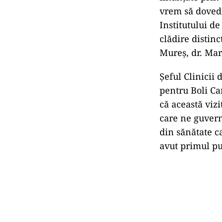
vrem să dovedim
Institutului d
clădire distin
Mureş, dr. Mar
Şeful Clinicii
pentru Boli Ca
că această viz
care ne guverne
din sănătate c
avut primul pu