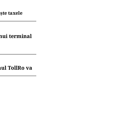
ește taxele
nui terminal
mul TollRo va