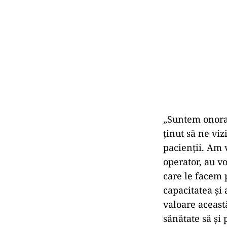
„Suntem onoraţ
ţinut să ne viz
pacienţii. Am v
operator, au v
care le facem p
capacitatea şi
valoare această
sănătate să şi