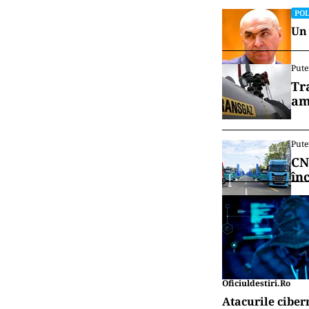
POL
Un 
Pute
Tr
am
Pute
CN
în
Oficiuldestiri.ro
Atacurile ciber