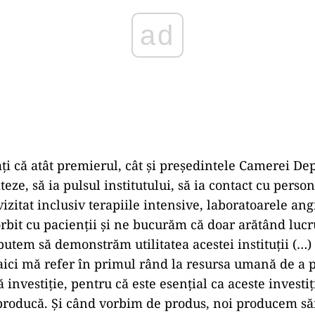
i că atât premierul, cât şi preşedintele Camerei Dep
iteze, să ia pulsul institutului, să ia contact cu person
izitat inclusiv terapiile intensive, laboratoarele ang
orbit cu pacienţii şi ne bucurăm că doar arătând luc
utem să demonstrăm utilitatea acestei instituţii (…) 
 aici mă refer în primul rând la resursa umană de a 
 investiţie, pentru că este esenţial ca aceste investiţ
 producă. Şi când vorbim de produs, noi producem să