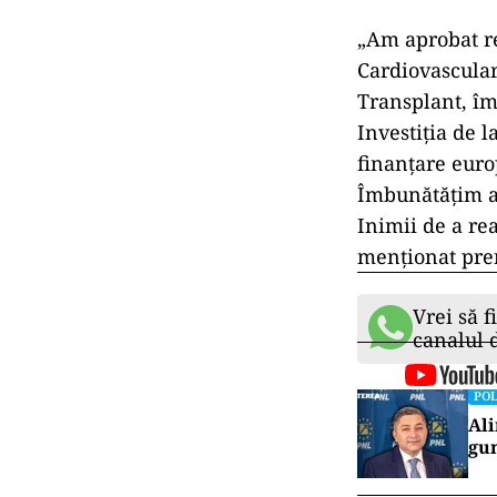
„Am aprobat re
Cardiovascular
Transplant, îm
Investiţia de 
finanţare euro
Îmbunătăţim as
Inimii de a re
menţionat pre
Vrei să f
canalul
POL
Ali
gun