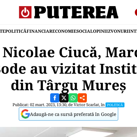
TE
POLITICĂ
FINANCIAR
ECONOMIE
SOCIAL
OPINII
ZVONURI
IN
Nicolae Ciucă, Mar
ode au vizitat Insti
din Târgu Mureş
Publicat: 02 mart. 2023, 13:30, de
Victor Scarlat
, în
POLITICĂ
Adaugă-ne ca sursă preferată în Google