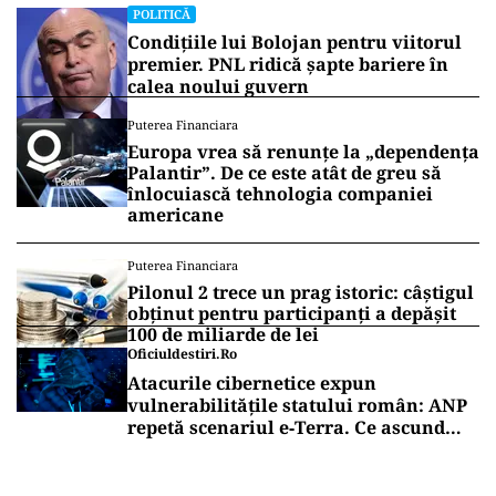
POLITICĂ
Condițiile lui Bolojan pentru viitorul
premier. PNL ridică șapte bariere în
calea noului guvern
Puterea Financiara
Europa vrea să renunțe la „dependența
Palantir”. De ce este atât de greu să
înlocuiască tehnologia companiei
americane
Puterea Financiara
Pilonul 2 trece un prag istoric: câștigul
obținut pentru participanți a depășit
100 de miliarde de lei
Oficiuldestiri.ro
Atacurile cibernetice expun
vulnerabilitățile statului român: ANP
repetă scenariul e‑Terra. Ce ascund
comunicările oficiale și cine răspunde
pentru mentenanța IT a instituțiilor
publice