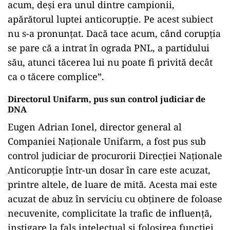
acum, deşi era unul dintre campionii,
apărătorul luptei anticorupţie. Pe acest subiect
nu s-a pronunţat. Dacă tace acum, când corupţia
se pare că a intrat în ograda PNL, a partidului
său, atunci tăcerea lui nu poate fi privită decât
ca o tăcere complice”.
Directorul Unifarm, pus sun control judiciar de
DNA
Eugen Adrian Ionel, director general al
Companiei Naţionale Unifarm, a fost pus sub
control judiciar de procurorii Direcţiei Naţionale
Anticorupţie într-un dosar în care este acuzat,
printre altele, de luare de mită. Acesta mai este
acuzat de abuz în serviciu cu obţinere de foloase
necuvenite, complicitate la trafic de influenţă,
instigare la fals intelectual şi folosirea funcţiei