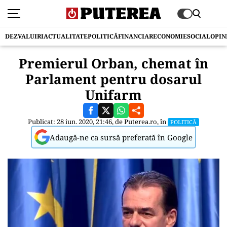
DEZVALUIRI
ACTUALITATE
POLITICĂ
FINANCIAR
ECONOMIE
SOCIAL
OPIN
Premierul Orban, chemat în
Parlament pentru dosarul
Unifarm
Publicat: 28 iun. 2020, 21:46, de
Puterea.ro
, în
POLITICĂ
Adaugă-ne ca sursă preferată în Google