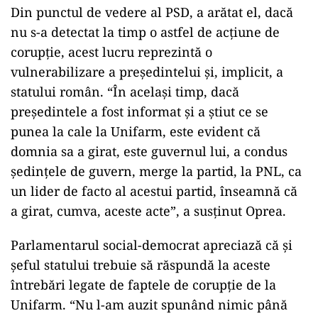
Din punctul de vedere al PSD, a arătat el, dacă
nu s-a detectat la timp o astfel de acţiune de
corupţie, acest lucru reprezintă o
vulnerabilizare a preşedintelui şi, implicit, a
statului român. “În acelaşi timp, dacă
preşedintele a fost informat şi a ştiut ce se
punea la cale la Unifarm, este evident că
domnia sa a girat, este guvernul lui, a condus
şedinţele de guvern, merge la partid, la PNL, ca
un lider de facto al acestui partid, înseamnă că
a girat, cumva, aceste acte”, a susţinut Oprea.
Parlamentarul social-democrat apreciază că şi
şeful statului trebuie să răspundă la aceste
întrebări legate de faptele de corupţie de la
Unifarm. “Nu l-am auzit spunând nimic până