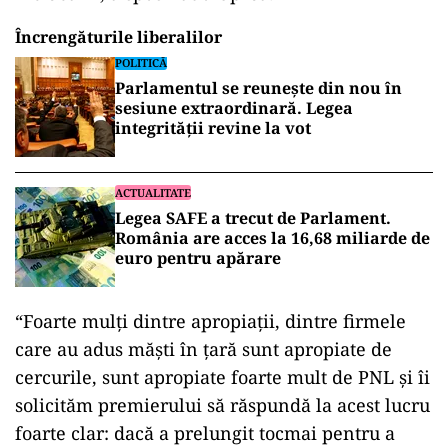
Încrengăturile liberalilor
POLITICĂ
Parlamentul se reunește din nou în
sesiune extraordinară. Legea
integrității revine la vot
ACTUALITATE
Legea SAFE a trecut de Parlament.
România are acces la 16,68 miliarde de
euro pentru apărare
“Foarte mulţi dintre apropiaţii, dintre firmele
care au adus măşti în ţară sunt apropiate de
cercurile, sunt apropiate foarte mult de PNL şi îi
solicităm premierului să răspundă la acest lucru
foarte clar: dacă a prelungit tocmai pentru a