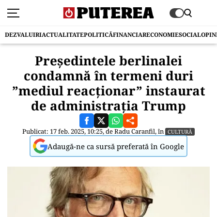
DEZVALUIRI
ACTUALITATE
POLITICĂ
FINANCIAR
ECONOMIE
SOCIAL
OPIN
Președintele berlinalei
condamnă în termeni duri
”mediul reacționar” instaurat
de administrația Trump
Publicat: 17 feb. 2025, 10:25, de
Radu Caranfil
, în
CULTURĂ
Adaugă-ne ca sursă preferată în Google