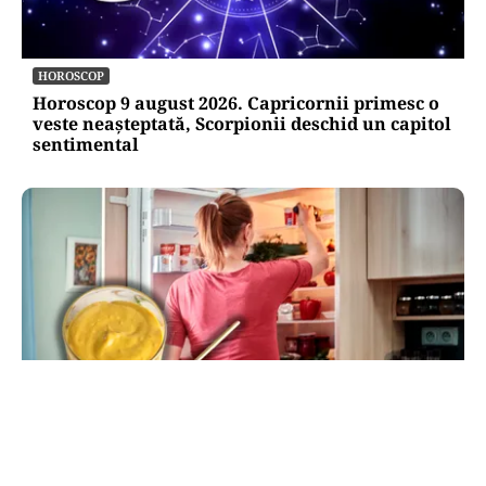
HOROSCOP
Horoscop 9 august 2026. Capricornii primesc o
veste neașteptată, Scorpionii deschid un capitol
sentimental
LIFESTYLE
Unde trebuie pus muștarul în frigider după ce l-