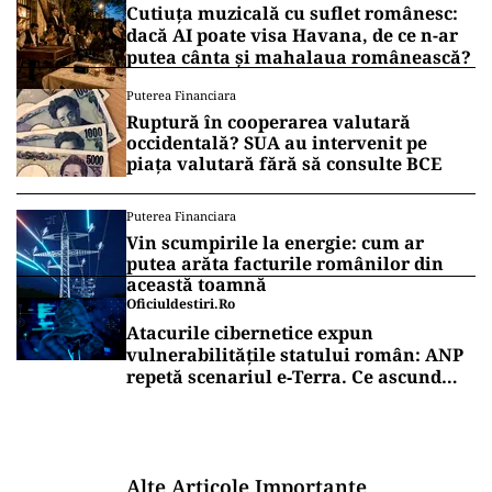
Cutiuța muzicală cu suflet românesc:
dacă AI poate visa Havana, de ce n-ar
putea cânta și mahalaua românească?
Puterea Financiara
Ruptură în cooperarea valutară
occidentală? SUA au intervenit pe
piața valutară fără să consulte BCE
Puterea Financiara
Vin scumpirile la energie: cum ar
putea arăta facturile românilor din
această toamnă
Oficiuldestiri.ro
Atacurile cibernetice expun
vulnerabilitățile statului român: ANP
repetă scenariul e‑Terra. Ce ascund
comunicările oficiale și cine răspunde
pentru mentenanța IT a instituțiilor
publice
Alte Articole Importante