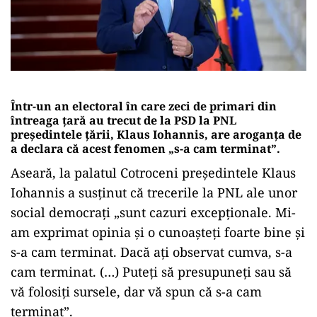
Într-un an electoral în care zeci de primari din
întreaga țară au trecut de la PSD la PNL
președintele țării, Klaus Iohannis, are aroganța de
a declara că acest fenomen „s-a cam terminat”.
Aseară, la palatul Cotroceni președintele Klaus
Iohannis a susținut că trecerile la PNL ale unor
social democraţi „sunt cazuri excepţionale. Mi-
am exprimat opinia şi o cunoaşteţi foarte bine şi
s-a cam terminat. Dacă aţi observat cumva, s-a
cam terminat. (…) Puteţi să presupuneţi sau să
vă folosiţi sursele, dar vă spun că s-a cam
terminat”.