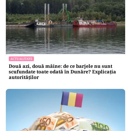
ACTUALITATE
Două azi, două mâine: de ce barjele nu sunt
scufundate toate odată în Dunăre? Explicația
autorităților