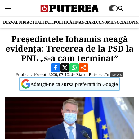
DEZVALUIRI
ACTUALITATE
POLITICĂ
FINANCIAR
ECONOMIE
SOCIAL
OPIN
Președintele Iohannis neagă
evidența: Trecerea de la PSD la
PNL „s-a cam terminat”
Publicat: 10 sept. 2020, 07:12, de
Ziarul Puterea
, în
NEWS
Adaugă-ne ca sursă preferată în Google