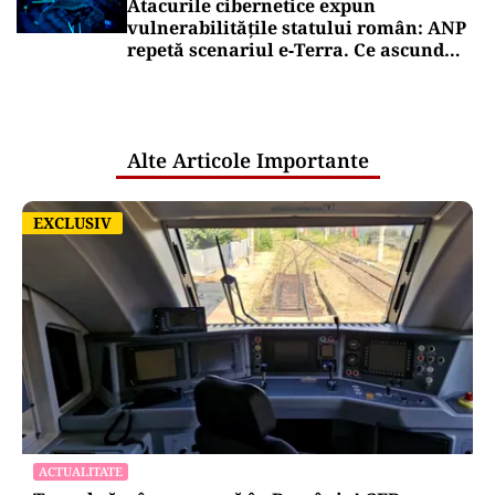
Atacurile cibernetice expun
vulnerabilitățile statului român: ANP
repetă scenariul e‑Terra. Ce ascund
comunicările oficiale și cine răspunde
pentru mentenanța IT a instituțiilor
publice
Alte Articole Importante
EXCLUSIV
EXCLUSIV
ACTUALITATE