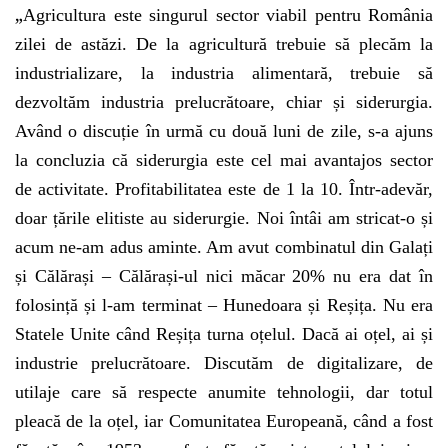
„
Agricultura este singurul sector viabil pentru România
zilei de astăzi. De la agricultură trebuie să plecăm la
industrializare, la industria alimentară, trebuie să
dezvoltăm industria prelucrătoare, chiar și siderurgia.
Având o discuție în urmă cu două luni de zile, s-a ajuns
la concluzia că siderurgia este cel mai avantajos sector
de activitate. Profitabilitatea este de 1 la 10. Într-adevăr,
doar țările elitiste au siderurgie. Noi întâi am stricat-o și
acum ne-am adus aminte. Am avut combinatul din Galați
și Călărași – Călărași-ul nici măcar 20% nu era dat în
folosință și l-am terminat – Hunedoara și Reșița. Nu era
Statele Unite când Reșița turna oțelul. Dacă ai oțel, ai și
industrie prelucrătoare. Discutăm de digitalizare, de
utilaje care să respecte anumite tehnologii, dar totul
pleacă de la oțel, iar Comunitatea Europeană, când a fost