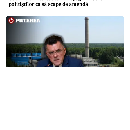
polițiștilor ca să scape de amendă
ACTUALITATE
Dan Dungaciu, critici dure la adresa
guvernanților în plină criză energetică:
„Guvernează pe un vulcan”
TOS
Politica Cookies
Protecția Datelor Personale