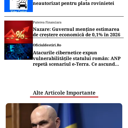
neautorizat pentru plata rovinietei
Puterea Financiara
Nazare: Guvernul menține estimarea
de creștere economică de 0,1% în 2026
Oficiuldestiri.ro
Atacurile cibernetice expun
vulnerabilitățile statului român: ANP
repetă scenariul e‑Terra. Ce ascund
comunicările oficiale și cine răspunde
pentru mentenanța IT a instituțiilor
publice
Alte Articole Importante