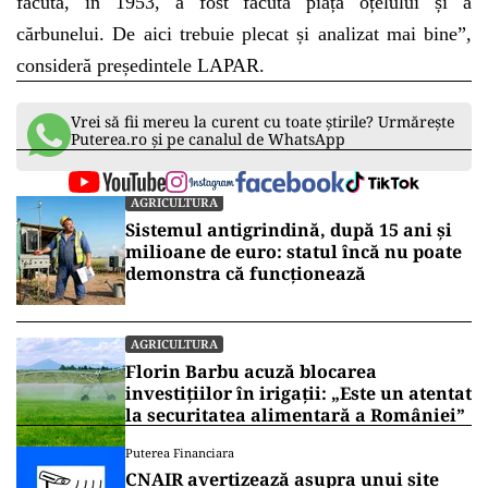
făcută, în 1953, a fost făcută piața oțelului și a
cărbunelui. De aici trebuie plecat și analizat mai bine”,
consideră președintele LAPAR.
Vrei să fii mereu la curent cu toate știrile? Urmărește
Puterea.ro și pe canalul de WhatsApp
AGRICULTURA
Sistemul antigrindină, după 15 ani și
milioane de euro: statul încă nu poate
demonstra că funcționează
AGRICULTURA
Florin Barbu acuză blocarea
investițiilor în irigații: „Este un atentat
la securitatea alimentară a României”
Puterea Financiara
CNAIR avertizează asupra unui site