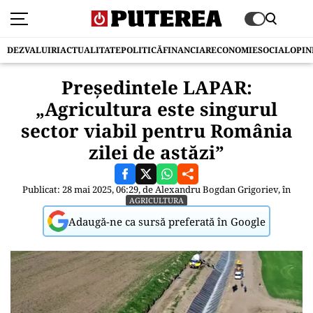
DEZVALUIRI
ACTUALITATE
POLITICĂ
FINANCIAR
ECONOMIE
SOCIAL
OPIN
Președintele LAPAR:
„Agricultura este singurul
sector viabil pentru România
zilei de astăzi”
Publicat: 28 mai 2025, 06:29, de
Alexandru Bogdan Grigoriev
, în
AGRICULTURA
Adaugă-ne ca sursă preferată în Google