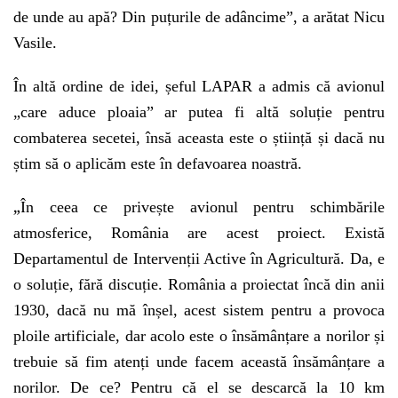
de unde au apă? Din puțurile de adâncime”, a arătat Nicu
Vasile.
În altă ordine de idei, șeful LAPAR a admis că avionul
„care aduce ploaia” ar putea fi altă soluție pentru
combaterea secetei, însă aceasta este o știință și dacă nu
știm să o aplicăm este în defavoarea noastră.
„
În ceea ce privește avionul pentru schimbările
atmosferice, România are acest proiect. Există
Departamentul de Intervenții Active în Agricultură. Da, e
o soluție, fără discuție. România a proiectat încă din anii
1930, dacă nu mă înșel, acest sistem pentru a provoca
ploile artificiale, dar acolo este o însămânțare a norilor și
trebuie să fim atenți unde facem această însămânțare a
norilor. De ce? Pentru că el se descarcă la 10 km