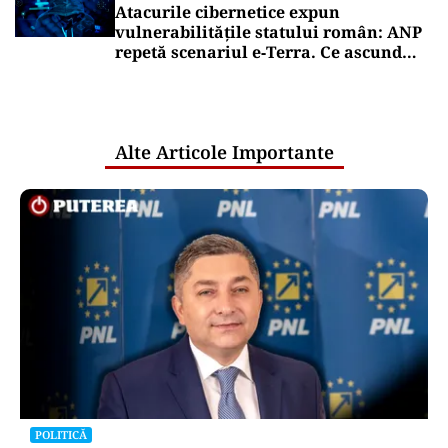
Atacurile cibernetice expun
vulnerabilitățile statului român: ANP
repetă scenariul e‑Terra. Ce ascund
comunicările oficiale și cine răspunde
pentru mentenanța IT a instituțiilor
publice
Alte Articole Importante
POLITICĂ