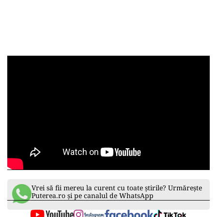
Vrei să fii mereu la curent cu toate știrile? Urmărește
Puterea.ro și pe canalul de WhatsApp