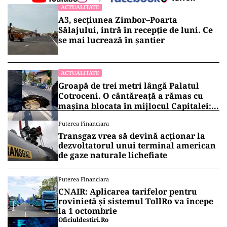
ACTUALITATE
A3, secțiunea Zimbor–Poarta
Sălajului, intră în recepție de luni. Ce
se mai lucrează în șantier
ACTUALITATE
Groapă de trei metri lângă Palatul
Cotroceni. O cântăreață a rămas cu
mașina blocata în mijlocul Capitalei:
„Am căzut în groapa asta”
Puterea Financiara
Transgaz vrea să devină acționar la
dezvoltatorul unui terminal american
de gaze naturale lichefiate
Puterea Financiara
CNAIR: Aplicarea tarifelor pentru
rovinietă și sistemul TollRo va începe
la 1 octombrie
Oficiuldestiri.ro