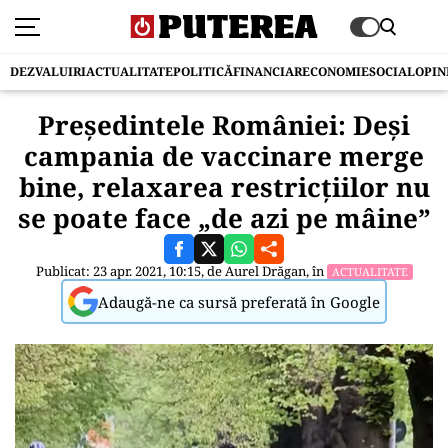
DEZVALUIRI
ACTUALITATE
POLITICĂ
FINANCIAR
ECONOMIE
SOCIAL
OPIN
Președintele României: Deși
campania de vaccinare merge
bine, relaxarea restricțiilor nu
se poate face „de azi pe mâine”
Publicat: 23 apr. 2021, 10:15, de
Aurel Drăgan
, în
ACTUALITATE
Adaugă-ne ca sursă preferată în Google