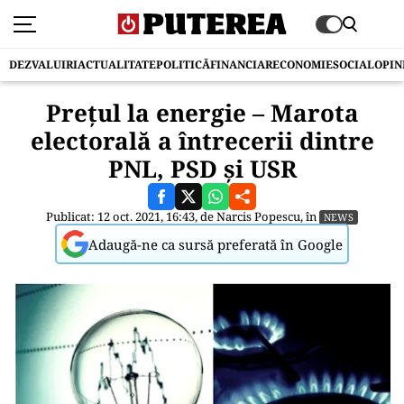
DEZVALUIRI
ACTUALITATE
POLITICĂ
FINANCIAR
ECONOMIE
SOCIAL
OPIN
Prețul la energie – Marota
electorală a întrecerii dintre
PNL, PSD și USR
Publicat: 12 oct. 2021, 16:43, de
Narcis Popescu
, în
NEWS
Adaugă-ne ca sursă preferată în Google