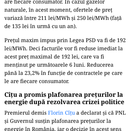
are fiecare consumator. În cazul gazelor
naturale, în acest moment, ofertele de preț
variază între 211 lei/MWh și 250 lei/MWh (față
de 135 lei în urmă cu un an).
Prețul maxim impus prin Legea PSD va fi de 192
lei/MWh. Deci facturile vor fi reduse imediat la
acest preț maximal de 192 lei, care va fi
menținut pe următoarele 6 luni. Reducerea
până la 23,2% în funcție de contractele pe care
le are fiecare consumator.
Cîțu a promis plafonarea prețurilor la
energie după rezolvarea crizei politice
Premierul demis
Florin Cîţu
a declarat și că PNL
şi Guvernul susţin plafonarea preţurilor la
energie în România, iar o decizie în acest sens