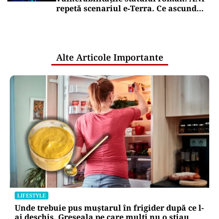
repetă scenariul e‑Terra. Ce ascund
comunicările oficiale și cine răspunde
pentru mentenanța IT a instituțiilor
publice
Alte Articole Importante
LIFESTYLE
Unde trebuie pus muștarul în frigider după ce l-
ai deschis. Greșeala pe care mulți nu o știau