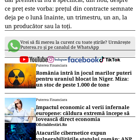
ce preț este vorba: prețul din contracte semnate
deja pe o lună înainte, un trimestru, un an, la
un producător sau la toți.
Vrei să fii mereu la curent cu toate știrile? Urmărește
Puterea.ro și pe canalul de WhatsApp
Puterea Financiara
România intră în jocul marilor puteri
pentru uraniul blocat în Niger. Miza:
un stoc de peste 1.000 de tone
Puterea Financiara
Impactul economic al verii infernale
europene: căldura extremă începe să
lovească direct economia
Oficiuldestiri.ro
Atacurile cibernetice expun
vulnerabilitățile statului român: ANP