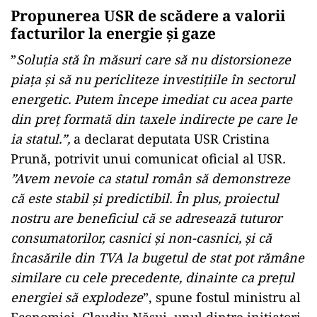
Propunerea USR de scădere a valorii
facturilor la energie și gaze
”
Soluţia stă în măsuri care să nu distorsioneze
piaţa şi să nu pericliteze investiţiile în sectorul
energetic. Putem începe imediat cu acea parte
din preţ formată din taxele indirecte pe care le
ia statul.”,
a declarat deputata USR Cristina
Prună, potrivit unui comunicat oficial al USR
.
”Avem nevoie ca statul român să demonstreze
că este stabil şi predictibil. În plus, proiectul
nostru are beneficiul că se adresează tuturor
consumatorilor, casnici şi non-casnici, şi că
încasările din TVA la bugetul de stat pot rămâne
similare cu cele precedente, dinainte ca preţul
energiei să explodeze
”, spune fostul ministru al
Economiei, Claudiu Năsui, unul dintre inițiatori.