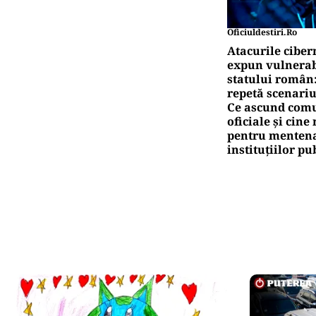
Oficiuldestiri.ro
Atacurile ciber
expun vulnerabi
statului român
repetă scenariu
Ce ascund comu
oficiale și cin
pentru mentena
instituțiilor pu