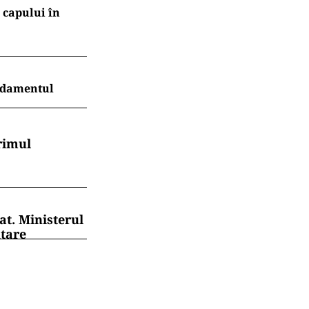
l capului în
endamentul
rimul
at. Ministerul
ntare