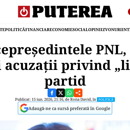
TE
POLITICĂ
FINANCIAR
ECONOMIE
SOCIAL
OPINII
ZVONURI
IN
epreședintele PNL,
 acuzații privind „l
partid
Publicat: 15 iun. 2026, 21:16, de
Rona David
, în
POLITICĂ
Adaugă-ne ca sursă preferată în Google