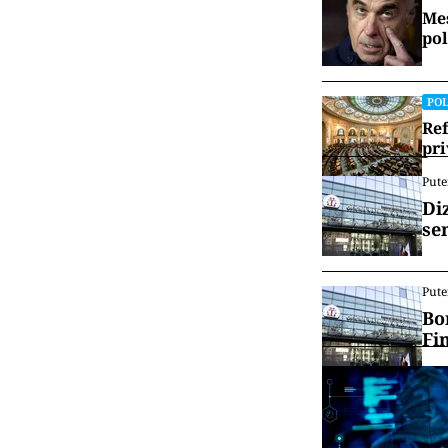
Mes
pol
POL
Ref
pri
Pute
Di
se
Pute
Bo
Fi