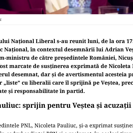
c
ului Național Liberal s-au reunit luni, de la ora 17
ic Național, în contextul desemnării lui Adrian V
im-ministru de către președintele României, Nicu
 fost marcate de susținerea exprimată de Nicoleta
rul desemnat, dar și de avertismentul acesteia p
 „liste” cu liberalii care îl sprijină pe Veștea, pr
ate și responsabilitate în partid.
uliuc: sprijin pentru Veștea și acuzații
dintele PNL, Nicoleta Pauliuc, și-a exprimat susțin