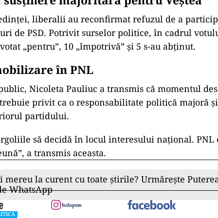
: susținere majoritară pentru Veștea
dinței, liberalii au reconfirmat refuzul de a particip
ri de PSD. Potrivit surselor politice, în cadrul votu
otat „pentru”, 10 „împotrivă” și 5 s-au abținut.
obilizare în PNL
public, Nicoleta Pauliuc a transmis că momentul des
rebuie privit ca o responsabilitate politică majoră și
riorul partidului.
rgoliile să decidă în locul interesului național. PNL
ună”, a transmis aceasta.
ii mereu la curent cu toate știrile? Urmărește Puterea
 de WhatsApp
ITICĂ