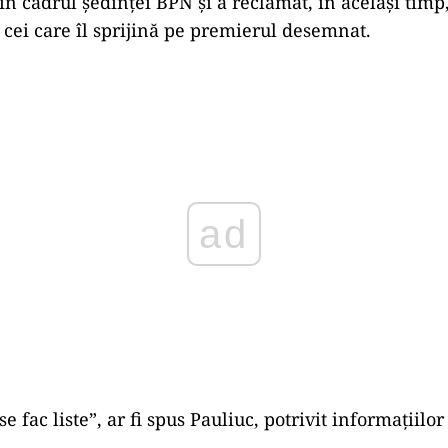
n cadrul ședinței BPN și a reclamat, în același timp,
u cei care îl sprijină pe premierul desemnat.
Play
se fac liste”, ar fi spus Pauliuc, potrivit informațiilor