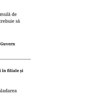
ormulă de
trebuie să
e Guvern
n filiale și
caladarea