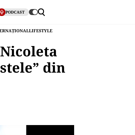
PODCAST
TERNAȚIONAL
LIFESTYLE
 Nicoleta
istele” din