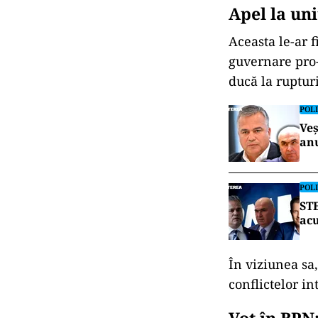
Apel la uni
Aceasta le-ar f
guvernare pro-
ducă la ruptur
POLI
Veș
an
POLI
STE
acu
În viziunea sa
conflictelor in