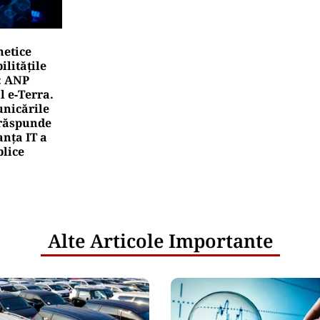
netice
litățile
: ANP
l e‑Terra.
nicările
e răspunde
nța IT a
blice
Alte Articole Importante