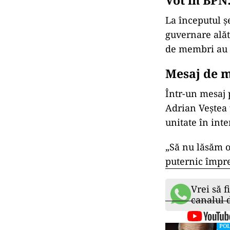
Vot în BPN
La începutul șe
guvernare alătu
de membri au v
Mesaj de m
Într-un mesaj 
Adrian Veștea t
unitate în inte
„Să nu lăsăm o
puternic împre
Vrei să f
canalul
POL