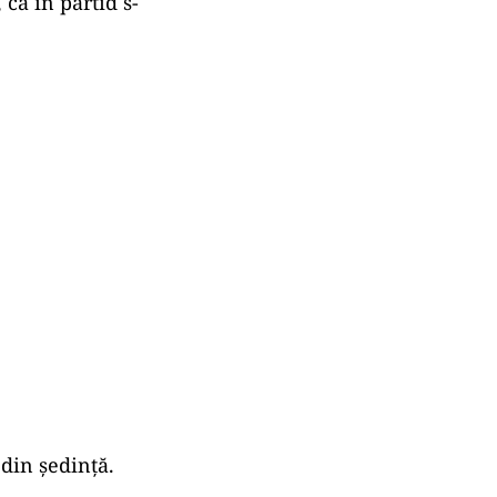
 că în partid s-
 din ședință.