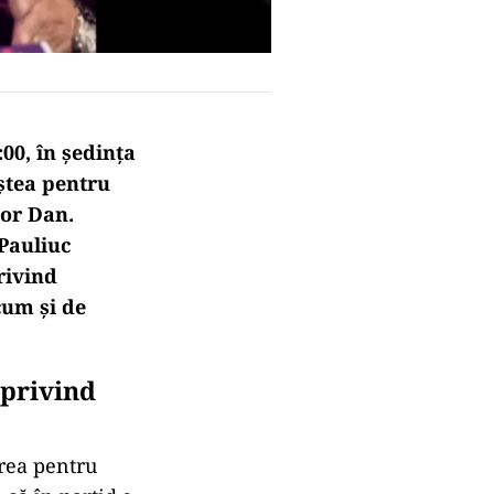
:00, în ședința
eștea pentru
șor Dan.
 Pauliuc
rivind
ecum și de
 privind
erea pentru