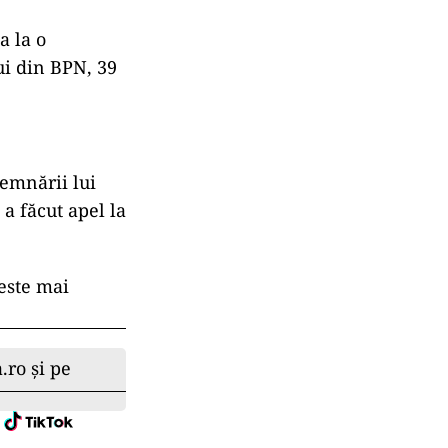
a la o
lui din BPN, 39
emnării lui
 a făcut apel la
 este mai
.ro și pe