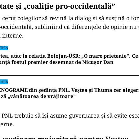
tate și „coaliție pro-occidentală”
i cerut colegilor să revină la dialog și să susțină o f
occidentală, subliniind că diferențele de opinie nu 
i interne.
TICĂ
tea, atac la relația Bolojan-USR: „O mare prietenie”. C
unță fostul premier desemnat de Nicușor Dan
TICĂ
NOGRAME din ședința PNL. Veștea și Thuma cer alegeri î
ză „vânătoarea de vrăjitoare”
, PNL trebuie să își asume guvernarea și să evite es
terne.