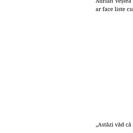
Adrian Veștea î
ar face liste c
„Astăzi văd că 