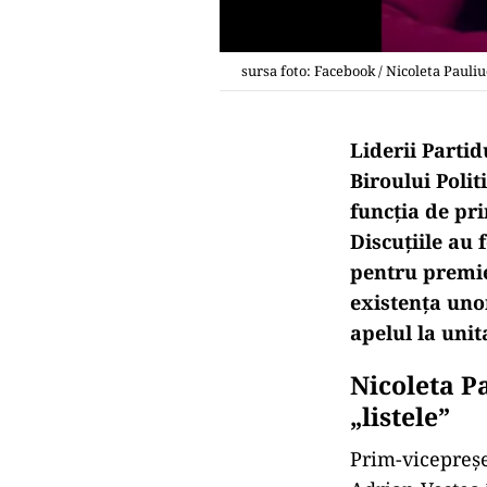
sursa foto: Facebook / Nicoleta Pauliu
Liderii Partid
Biroului Polit
funcția de pr
Discuțiile au
pentru premie
existența unor
apelul la unit
Nicoleta Pa
„listele”
Prim-vicepreșe