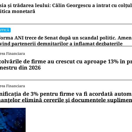
ia și trădarea leului: Călin Georgescu a intrat cu colțu
itica monetară
ITICĂ
orma ANI trece de Senat după un scandal politic. Am
vind partenerii demnitarilor a inflamat dezbaterile
rea Financiara
zolvările de firme au crescut cu aproape 13% în p
mestru din 2026
rea Financiara
nificația de 3% pentru firme va fi acordată autom
nanțelor elimină cererile și documentele suplime