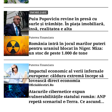
IMOBILIARE
Puiu Popoviciu revine în presă cu
surle și trâmbițe. În piața imobiliară,
însă, realitatea e alta
Puterea Financiara
România intră în jocul marilor puteri
pentru uraniul blocat în Niger. Miza:
un stoc de peste 1.000 de tone
Puterea Financiara
Impactul economic al verii infernale
europene: căldura extremă începe să
lovească direct economia
Oficiuldestiri.ro
Atacurile cibernetice expun
vulnerabilitățile statului român: ANP
repetă scenariul e‑Terra. Ce ascund
comunicările oficiale și cine răspunde
pentru mentenanța IT a instituțiilor