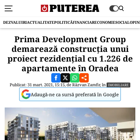
DEZVALUIRI
ACTUALITATE
POLITICĂ
FINANCIAR
ECONOMIE
SOCIAL
OPIN
Prima Development Group
demarează construcția unui
proiect rezidențial cu 1.226 de
apartamente în Oradea
Publicat: 31 mart. 2021, 15:15, de
Răzvan Zamfir
, în
IMOBILIARE
Adaugă-ne ca sursă preferată în Google