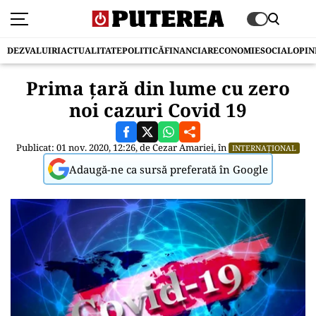
DEZVALUIRI
ACTUALITATE
POLITICĂ
FINANCIAR
ECONOMIE
SOCIAL
OPIN
Prima țară din lume cu zero
noi cazuri Covid 19
Publicat: 01 nov. 2020, 12:26, de
Cezar Amariei
, în
INTERNAȚIONAL
Adaugă-ne ca sursă preferată în Google