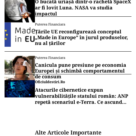
O bucată uriașă dintr-o rachetă SpaceX
ar fi lovit Luna. NASA va studia
impactul
Puterea Financiara
Țările UE reconfigurează conceptul
„Made in Europe” în jurul produselor,
nu al țărilor
Puterea Financiara
Canicula pune presiune pe economia
Europei și schimbă comportamentul
de consum
Oficiuldestiri.ro
Atacurile cibernetice expun
vulnerabilitățile statului român: ANP
repetă scenariul e‑Terra. Ce ascund
comunicările oficiale și cine răspunde
pentru mentenanța IT a instituțiilor
publice
Alte Articole Importante