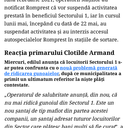
notificat Romprest că vor suspendă activitatea
prestată în beneficiul Sectorului 1, iar în cursul
lunii mai, începând cu dată de 22 mai, au
suspendat activitatea și au interzis accesul
autospecialelor Romprest în stațiile de sortare.
Reacția primarului Clotilde Armand
Miercuri, edilul anunța că locuitorii Sectorului 1 s-
ar putea confrunta cu o
nouă problemă generată
de ridicarea gunoaielor
, după ce municipalitatea a
primit un ultimatum referitor la niște plăți
contestate.
„
Operatorul de salubritate anunță, din nou, că
nu mai ridică gunoiul din Sectorul 1. Este un
nou șantaj de tip mafiot din partea acestei
companii, un șantaj adresat tuturor locuitorilor
din Sector care plătesc bani mulți să fie curat
”, a