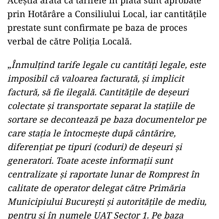
Aceștia arată că tarifele în plata sunt aprobate
prin Hotărâre a Consiliului Local, iar cantitățile
prestate sunt confirmate pe baza de proces
verbal de către Poliția Locală.
„
Înmulțind tarife legale cu cantități legale, este
imposibil că valoarea facturată, și implicit
factură, să fie ilegală. Cantitățile de deșeuri
colectate și transportate separat la stațiile de
sortare se decontează pe baza documentelor pe
care stația le întocmește după cântărire,
diferențiat pe tipuri (coduri) de deșeuri și
generatori. Toate aceste informații sunt
centralizate și raportate lunar de Romprest în
calitate de operator delegat către Primăria
Municipiului București și autoritățile de mediu,
pentru și în numele UAT Sector 1. Pe baza