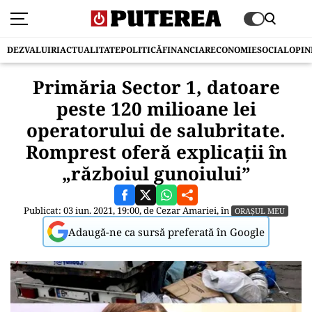
DEZVALUIRI
ACTUALITATE
POLITICĂ
FINANCIAR
ECONOMIE
SOCIAL
OPIN
Primăria Sector 1, datoare
peste 120 milioane lei
operatorului de salubritate.
Romprest oferă explicații în
„războiul gunoiului”
Publicat: 03 iun. 2021, 19:00, de
Cezar Amariei
, în
ORAȘUL MEU
Adaugă-ne ca sursă preferată în Google