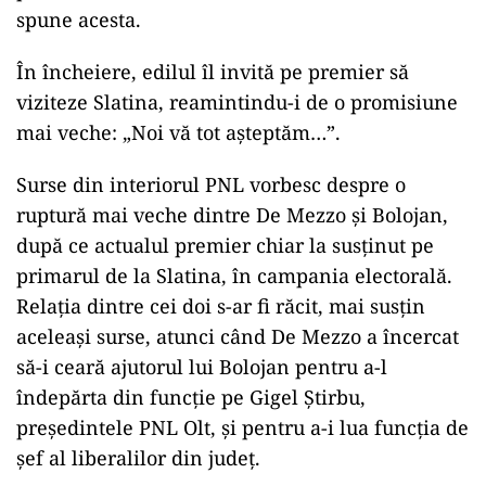
spune acesta.
În încheiere, edilul îl invită pe premier să
viziteze Slatina, reamintindu-i de o promisiune
mai veche: „Noi vă tot așteptăm…”.
Surse din interiorul PNL vorbesc despre o
ruptură mai veche dintre De Mezzo şi Bolojan,
după ce actualul premier chiar la susţinut pe
primarul de la Slatina, în campania electorală.
Relaţia dintre cei doi s-ar fi răcit, mai susţin
aceleaşi surse, atunci când De Mezzo a încercat
să-i ceară ajutorul lui Bolojan pentru a-l
îndepărta din funcţie pe Gigel Ştirbu,
preşedintele PNL Olt, şi pentru a-i lua funcţia de
şef al liberalilor din judeţ.