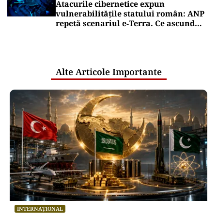
Atacurile cibernetice expun
vulnerabilitățile statului român: ANP
repetă scenariul e‑Terra. Ce ascund
comunicările oficiale și cine răspunde
pentru mentenanța IT a instituțiilor
publice
Alte Articole Importante
INTERNAȚIONAL