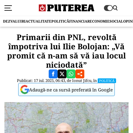
DEZVALUIRI
ACTUALITATE
POLITICĂ
FINANCIAR
ECONOMIE
SOCIAL
OPIN
Primarii din PNL, revoltă
împotriva lui Ilie Bolojan: „Vă
promit că n-am să vă iau locul
niciodată”
Publicat: 17 iul. 2025, 06:43, de
Ionut Jifcu
, în
POLITICĂ
Adaugă-ne ca sursă preferată în Google