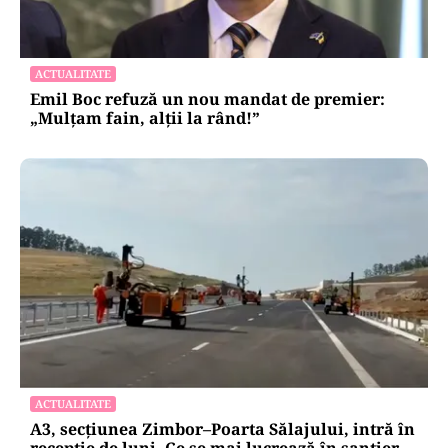
ACTUALITATE
Emil Boc refuză un nou mandat de premier:
„Mulțam fain, alții la rând!”
ACTUALITATE
A3, secțiunea Zimbor–Poarta Sălajului, intră în
recepție de luni. Ce se mai lucrează în șantier