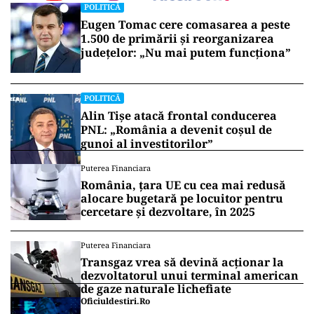
POLITICĂ
Eugen Tomac cere comasarea a peste
1.500 de primării și reorganizarea
județelor: „Nu mai putem funcționa”
POLITICĂ
Alin Tișe atacă frontal conducerea
PNL: „România a devenit coșul de
gunoi al investitorilor”
Puterea Financiara
România, țara UE cu cea mai redusă
alocare bugetară pe locuitor pentru
cercetare și dezvoltare, în 2025
Puterea Financiara
Transgaz vrea să devină acționar la
dezvoltatorul unui terminal american
de gaze naturale lichefiate
Oficiuldestiri.ro