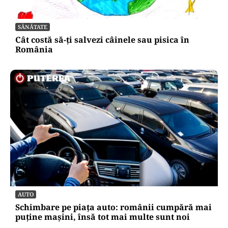
SĂNĂTATE
Cât costă să-ți salvezi câinele sau pisica în
România
AUTO
Schimbare pe piața auto: românii cumpără mai
puține mașini, însă tot mai multe sunt noi