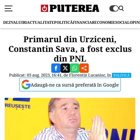
DEZVALUIRI
ACTUALITATE
POLITICĂ
FINANCIAR
ECONOMIE
SOCIAL
OPIN
Primarul din Urziceni,
Constantin Sava, a fost exclus
din PNL
Publicat: 03 aug. 2023, 16:41, de
Florentin Lucaniuc
, în
POLITICĂ
Adaugă-ne ca sursă preferată în Google