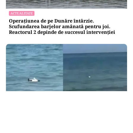
ACTUALITATE
Operațiunea de pe Dunăre întârzie.
Scufundarea barjelor amânată pentru joi.
Reactorul 2 depinde de succesul intervenției
ACTUALITATE
Alertă pe litoral: o dronă a fost scoasă din apă
lângă o plajă din Mamaia