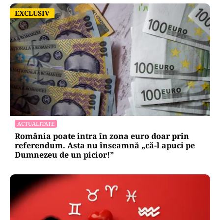
EXCLUSIV
EXCLUSIV
ACTUALITATE
România poate intra în zona euro doar prin
referendum. Asta nu înseamnă „că-l apuci pe
Dumnezeu de un picior!”