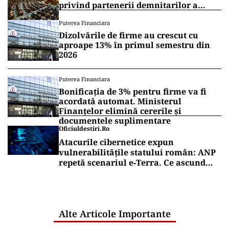
privind partenerii demnitarilor a
inflamat dezbaterile
Puterea Financiara
Dizolvările de firme au crescut cu
aproape 13% în primul semestru din
2026
Puterea Financiara
Bonificația de 3% pentru firme va fi
acordată automat. Ministerul
Finanțelor elimină cererile și
documentele suplimentare
Oficiuldestiri.ro
Atacurile cibernetice expun
vulnerabilitățile statului român: ANP
repetă scenariul e‑Terra. Ce ascund
comunicările oficiale și cine răspunde
pentru mentenanța IT a instituțiilor
publice
Alte Articole Importante