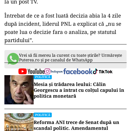
la un post TV.
Întrebat de ce a fost luată decizia abia la 4 zile
după incident, liderul PNL a explicat că „nu se
poate lua o decizie fara o analiza, pe statutul
partidului”.
Vrei să fii mereu la curent cu toate știrile? Urmărește
Puterea.ro și pe canalul de WhatsApp
POLITICĂ
Mesia și trădarea leului: Călin
Georgescu a intrat cu colțul capului în
politica monetară
POLITICĂ
Reforma ANI trece de Senat după un
scandal politic. Amendamentul