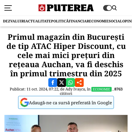
DEZVALUIRI
ACTUALITATE
POLITICĂ
FINANCIAR
ECONOMIE
SOCIAL
OPIN
Primul magazin din Bucureşti
de tip ATAC Hiper Discount, cu
cele mai mici preţuri din
reţeaua Auchan, va fi deschis
în primul trimestru din 2025
Publicat: 11 oct. 2024, 07:22, de
Ady Ivașcu
, în
,
8763
ECONOMIE
cititori
Adaugă-ne ca sursă preferată în Google