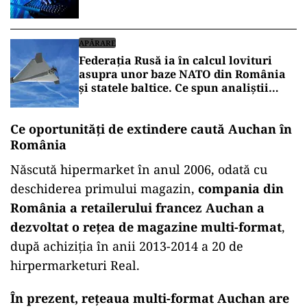
APĂRARE
Federația Rusă ia în calcul lovituri
asupra unor baze NATO din România
și statele baltice. Ce spun analiștii
militari de la București
Ce oportunităţi de extindere caută Auchan în
România
Născută hipermarket în anul 2006, odată cu
deschiderea primului magazin,
compania din
România a retailerului francez Auchan a
dezvoltat o reţea de magazine multi-format
,
după achiziţia în anii 2013-2014 a 20 de
hirpermarketuri Real.
În prezent, reţeaua multi-format Auchan are