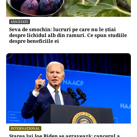
SĂNĂTATE
Seva de smochin: lucruri pe care nu le știai
despre lichidul alb din ramuri. Ce spun studiile
despre beneficiile ei
INTERNAȚIONAL
Starea lui Joe Biden se agravează: cancerul a