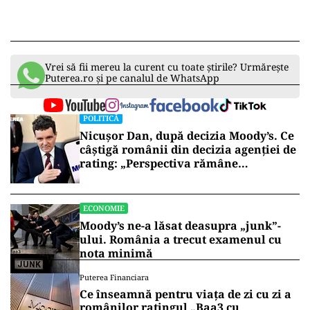
Vrei să fii mereu la curent cu toate știrile? Urmărește
Puterea.ro și pe canalul de WhatsApp
POLITICĂ
Nicușor Dan, după decizia Moody’s. Ce
câștigă românii din decizia agenției de
rating: „Perspectiva rămâne
rezervată”
ECONOMIE
Moody’s ne-a lăsat deasupra „junk”-
ului. România a trecut examenul cu
nota minimă
Puterea Financiara
Ce înseamnă pentru viața de zi cu zi a
românilor ratingul „Baa3 cu