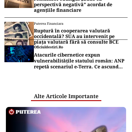
perspectivă negativă” acordat de
agențiile financiare
Puterea Financiara
Ruptură în cooperarea valutară
occidentală? SUA au intervenit pe
piața valutară fără să consulte BCE
Oficiuldestiri.ro
Atacurile cibernetice expun
vulnerabilitățile statului român: ANP
repetă scenariul e‑Terra. Ce ascund
comunicările oficiale și cine răspunde
pentru mentenanța IT a instituțiilor
publice
Alte Articole Importante