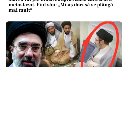
metastazat. Fiul său: „Mi-aș dori să se plângă
mai mult”
INTERNAȚIONAL
Primele imagini cu Mojtaba Khamenei. Liderul
Iranului nu a mai fost văzut de aproape 5 luni
TOS
Politica Cookies
Protecția Datelor Personale