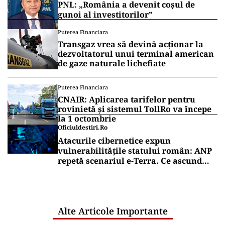
PNL: „România a devenit coșul de
gunoi al investitorilor”
Puterea Financiara
Transgaz vrea să devină acționar la
dezvoltatorul unui terminal american
de gaze naturale lichefiate
Puterea Financiara
CNAIR: Aplicarea tarifelor pentru
rovinietă și sistemul TollRo va începe
la 1 octombrie
Oficiuldestiri.ro
Atacurile cibernetice expun
vulnerabilitățile statului român: ANP
repetă scenariul e‑Terra. Ce ascund
comunicările oficiale și cine răspunde
pentru mentenanța IT a instituțiilor
publice
Alte Articole Importante