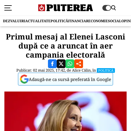
DEZVALUIRI
ACTUALITATE
POLITICĂ
FINANCIAR
ECONOMIE
SOCIAL
OPIN
Primul mesaj al Elenei Lasconi
după ce a aruncat în aer
campania electorală
Publicat: 02 mai 2025, 17:42, de
Alice Călin
, în
POLITICĂ
Adaugă-ne ca sursă preferată în Google