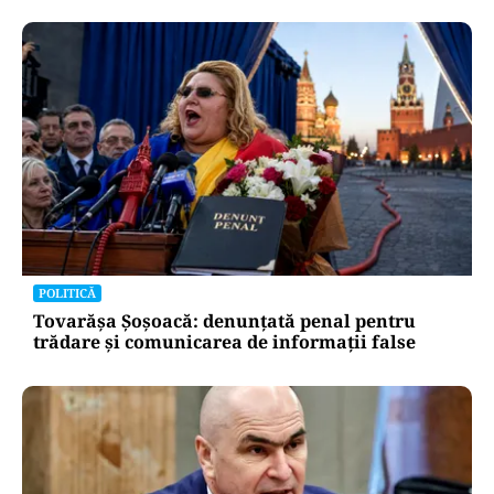
POLITICĂ
Tovarășa Șoșoacă: denunțată penal pentru
trădare și comunicarea de informații false