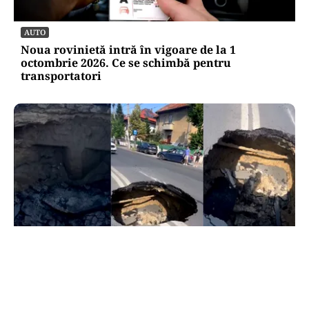
AUTO
Noua rovinietă intră în vigoare de la 1
octombrie 2026. Ce se schimbă pentru
transportatori
ACTUALITATE
Groapă de trei metri lângă Palatul Cotroceni. O
cântăreață a rămas cu mașina blocata în