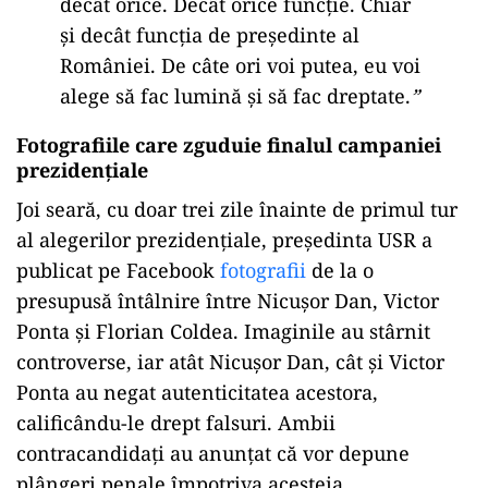
decât orice. Decât orice funcție. Chiar
și decât funcția de președinte al
României. De câte ori voi putea, eu voi
alege să fac lumină și să fac dreptate.
”
Fotografiile care zguduie finalul campaniei
prezidențiale
Joi seară, cu doar trei zile înainte de primul tur
al alegerilor prezidențiale, președinta USR a
publicat pe Facebook
fotografii
de la o
presupusă întâlnire între Nicușor Dan, Victor
Ponta și Florian Coldea. Imaginile au stârnit
controverse, iar atât Nicușor Dan, cât și Victor
Ponta au negat autenticitatea acestora,
calificându-le drept falsuri. Ambii
contracandidați au anunțat că vor depune
plângeri penale împotriva acesteia.