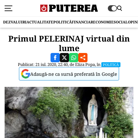
DEZVALUIRI
ACTUALITATE
POLITICĂ
FINANCIAR
ECONOMIE
SOCIAL
OPIN
Primul PELERINAJ virtual din
lume
Publicat: 21 iul. 2020, 22:40, de
Eliza Popa
, în
POLITICĂ
Adaugă-ne ca sursă preferată în Google