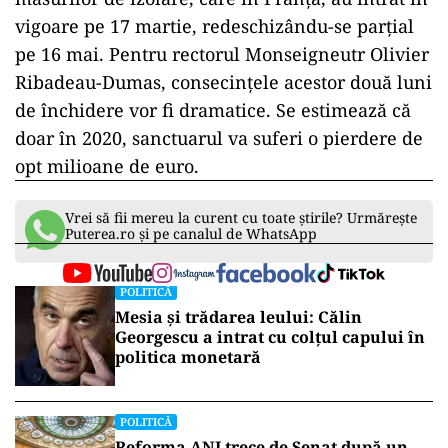
vigoare pe 17 martie, redeschizându-se parțial
pe 16 mai. Pentru rectorul Monseigneutr Olivier
Ribadeau-Dumas, consecințele acestor două luni
de închidere vor fi dramatice. Se estimează că
doar în 2020, sanctuarul va suferi o pierdere de
opt milioane de euro.
Vrei să fii mereu la curent cu toate știrile? Urmărește
Puterea.ro și pe canalul de WhatsApp
POLITICĂ
Mesia și trădarea leului: Călin
Georgescu a intrat cu colțul capului în
politica monetară
POLITICĂ
Reforma ANI trece de Senat după un