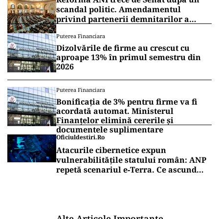
scandal politic. Amendamentul
privind partenerii demnitarilor a
inflamat dezbaterile
Puterea Financiara
Dizolvările de firme au crescut cu
aproape 13% în primul semestru din
2026
Puterea Financiara
Bonificația de 3% pentru firme va fi
acordată automat. Ministerul
Finanțelor elimină cererile și
documentele suplimentare
Oficiuldestiri.ro
Atacurile cibernetice expun
vulnerabilitățile statului român: ANP
repetă scenariul e‑Terra. Ce ascund
comunicările oficiale și cine răspunde
pentru mentenanța IT a instituțiilor
publice
Alte Articole Importante