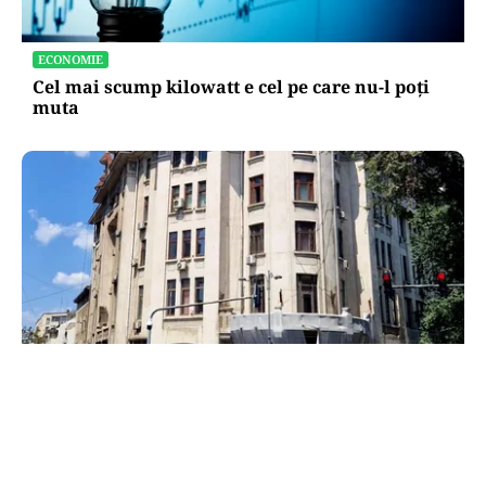
ECONOMIE
Cel mai scump kilowatt e cel pe care nu-l poți
muta
ADMINISTRATIE
Teatrul Bulandra intră în reparații capitale:
98,6 milioane de lei pentru salvarea unei scene
istorice