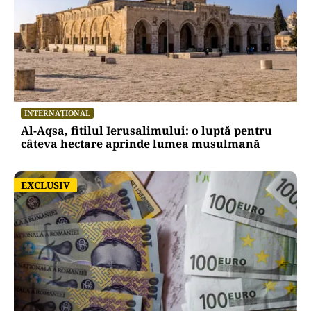
INTERNAȚIONAL
Al-Aqsa, fitilul Ierusalimului: o luptă pentru
câteva hectare aprinde lumea musulmană
EXCLUSIV
EXCLUSIV