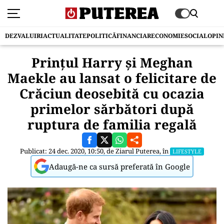
DEZVALUIRI
ACTUALITATE
POLITICĂ
FINANCIAR
ECONOMIE
SOCIAL
OPIN
Prințul Harry și Meghan
Maekle au lansat o felicitare de
Crăciun deosebită cu ocazia
primelor sărbători după
ruptura de familia regală
Publicat: 24 dec. 2020, 10:50, de
Ziarul Puterea
, în
LIFESTYLE
Adaugă-ne ca sursă preferată în Google