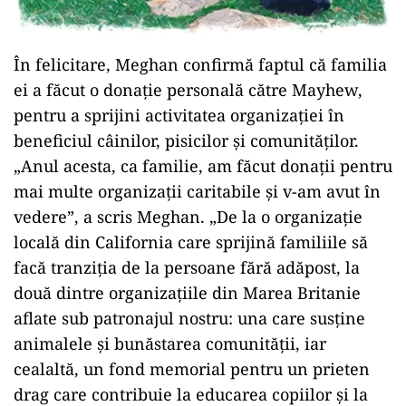
În felicitare, Meghan confirmă faptul că familia
ei a făcut o donaţie personală către Mayhew,
pentru a sprijini activitatea organizaţiei în
beneficiul câinilor, pisicilor şi comunităţilor.
„Anul acesta, ca familie, am făcut donaţii pentru
mai multe organizaţii caritabile şi v-am avut în
vedere”, a scris Meghan. „De la o organizaţie
locală din California care sprijină familiile să
facă tranziţia de la persoane fără adăpost, la
două dintre organizaţiile din Marea Britanie
aflate sub patronajul nostru: una care susţine
animalele şi bunăstarea comunităţii, iar
cealaltă, un fond memorial pentru un prieten
drag care contribuie la educarea copiilor şi la