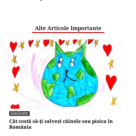
comunicările oficiale și cine răspunde
pentru mentenanța IT a instituțiilor
publice
Alte Articole Importante
SĂNĂTATE
Cât costă să-ți salvezi câinele sau pisica în
România