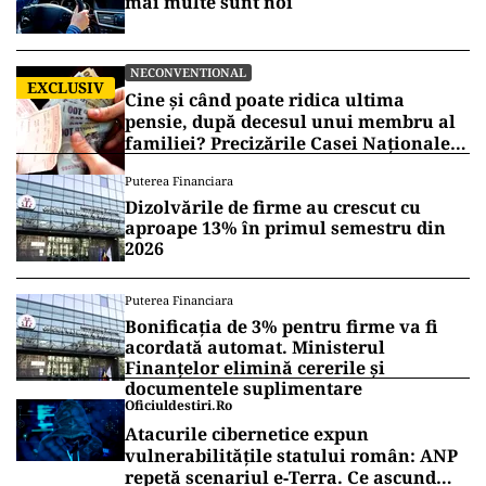
mai multe sunt noi
NECONVENTIONAL
EXCLUSIV
Cine și când poate ridica ultima
pensie, după decesul unui membru al
familiei? Precizările Casei Naționale
de Pensii
Puterea Financiara
Dizolvările de firme au crescut cu
aproape 13% în primul semestru din
2026
Puterea Financiara
Bonificația de 3% pentru firme va fi
acordată automat. Ministerul
Finanțelor elimină cererile și
documentele suplimentare
Oficiuldestiri.ro
Atacurile cibernetice expun
vulnerabilitățile statului român: ANP
repetă scenariul e‑Terra. Ce ascund