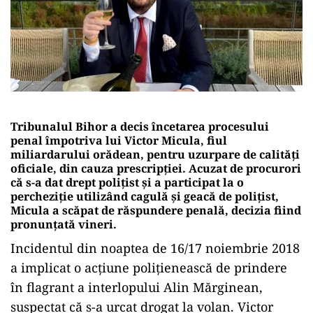
Tribunalul Bihor a decis încetarea procesului
penal împotriva lui Victor Micula, fiul
miliardarului orădean, pentru uzurpare de calităţi
oficiale, din cauza prescripției. Acuzat de procurori
că s-a dat drept polițist și a participat la o
percheziție utilizând cagulă și geacă de polițist,
Micula a scăpat de răspundere penală, decizia fiind
pronunțată vineri.
Incidentul din noaptea de 16/17 noiembrie 2018
a implicat o acțiune polițienească de prindere
în flagrant a interlopului Alin Mărginean,
suspectat că s-a urcat drogat la volan. Victor