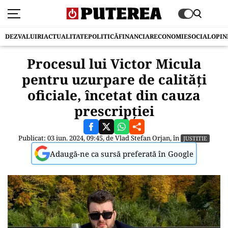
DEZVALUIRI
ACTUALITATE
POLITICĂ
FINANCIAR
ECONOMIE
SOCIAL
OPIN
Procesul lui Victor Micula
pentru uzurpare de calităţi
oficiale, încetat din cauza
prescripției
Publicat: 03 iun. 2024, 09:45, de
Vlad Stefan Orjan
, în
JUSTITIE
Adaugă-ne ca sursă preferată în Google