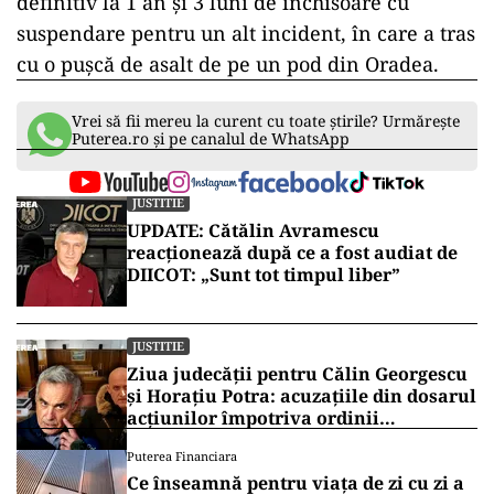
definitiv la 1 an și 3 luni de închisoare cu
suspendare pentru un alt incident, în care a tras
cu o pușcă de asalt de pe un pod din Oradea.
Vrei să fii mereu la curent cu toate știrile? Urmărește
Puterea.ro și pe canalul de WhatsApp
JUSTITIE
UPDATE: Cătălin Avramescu
reacționează după ce a fost audiat de
DIICOT: „Sunt tot timpul liber”
JUSTITIE
Ziua judecății pentru Călin Georgescu
și Horațiu Potra: acuzațiile din dosarul
acțiunilor împotriva ordinii
constituționale, pe masa judecătorilor
Puterea Financiara
de la Înalta Curte
Ce înseamnă pentru viața de zi cu zi a