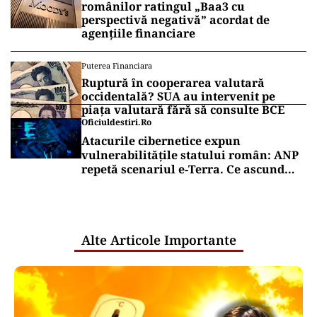
românilor ratingul „Baa3 cu
perspectivă negativă” acordat de
agențiile financiare
Puterea Financiara
Ruptură în cooperarea valutară
occidentală? SUA au intervenit pe
piața valutară fără să consulte BCE
Oficiuldestiri.ro
Atacurile cibernetice expun
vulnerabilitățile statului român: ANP
repetă scenariul e‑Terra. Ce ascund
comunicările oficiale și cine răspunde
pentru mentenanța IT a instituțiilor
publice
Alte Articole Importante