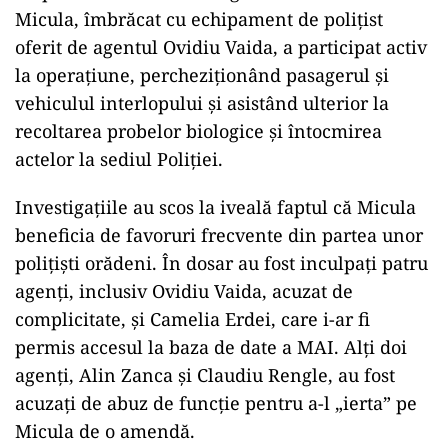
Micula, îmbrăcat cu echipament de polițist
oferit de agentul Ovidiu Vaida, a participat activ
la operațiune, percheziționând pasagerul și
vehiculul interlopului și asistând ulterior la
recoltarea probelor biologice și întocmirea
actelor la sediul Poliției.
Investigațiile au scos la iveală faptul că Micula
beneficia de favoruri frecvente din partea unor
polițiști orădeni. În dosar au fost inculpați patru
agenți, inclusiv Ovidiu Vaida, acuzat de
complicitate, și Camelia Erdei, care i-ar fi
permis accesul la baza de date a MAI. Alți doi
agenți, Alin Zanca și Claudiu Rengle, au fost
acuzați de abuz de funcție pentru a-l „ierta” pe
Micula de o amendă.