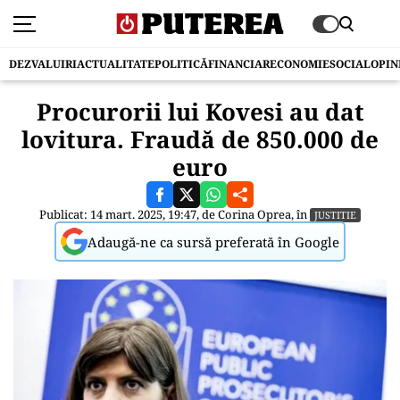
DEZVALUIRI
ACTUALITATE
POLITICĂ
FINANCIAR
ECONOMIE
SOCIAL
OPIN
Procurorii lui Kovesi au dat
lovitura. Fraudă de 850.000 de
euro
Publicat: 14 mart. 2025, 19:47, de
Corina Oprea
, în
JUSTITIE
Adaugă-ne ca sursă preferată în Google