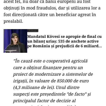
acest fel, nu doar că banii europeni au fost
obținuți în mod fraudulos, dar și utilizarea lor a
fost direcționată către un beneficiar agreat în
prealabil.
JUSTITIE
Mandatul Kövesi se apropie de final cu
un bilanț uriaș: 535 de anchete active
pe România și prejudicii de 6 miliarde
de euro
”În cauză este o cooperativă agricolă
care a obţinut finanţare pentru un
proiect de modernizare a sistemelor de
irigaţii, în valoare de 850.000 de euro
(4,3 milioane de lei). Unul dintre
suspecţi este preşedintele ”de facto” şi
principalul factor de decizie al