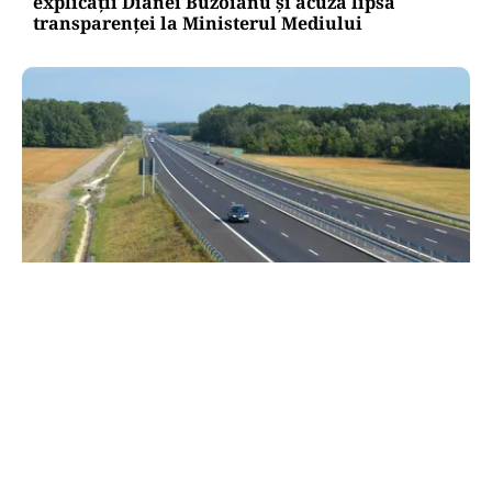
explicații Dianei Buzoianu și acuză lipsa
transparenței la Ministerul Mediului
TRANSPORTURI
CNAIR deschide circulația pe un nou tronson al
Autostrăzii A3 Transilvania. Când va fi dat în
trafic lotul Zimbor – Poarta Sălajului