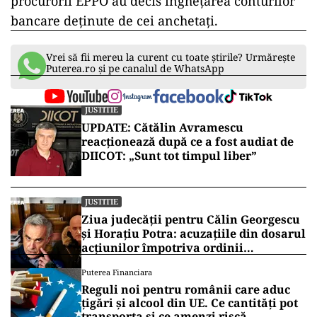
procurorii EPPO au decis înghețarea conturilor
bancare deținute de cei anchetați.
Vrei să fii mereu la curent cu toate știrile? Urmărește
Puterea.ro și pe canalul de WhatsApp
JUSTITIE
UPDATE: Cătălin Avramescu
reacționează după ce a fost audiat de
DIICOT: „Sunt tot timpul liber”
JUSTITIE
Ziua judecății pentru Călin Georgescu
și Horațiu Potra: acuzațiile din dosarul
acțiunilor împotriva ordinii
constituționale, pe masa judecătorilor
Puterea Financiara
de la Înalta Curte
Reguli noi pentru românii care aduc
țigări și alcool din UE. Ce cantități pot
transporta și ce amenzi riscă