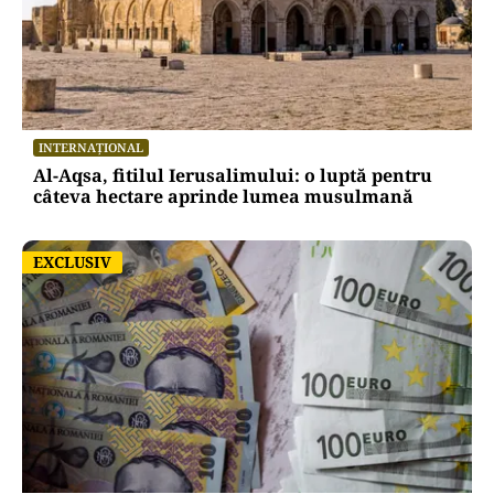
INTERNAȚIONAL
Al-Aqsa, fitilul Ierusalimului: o luptă pentru
câteva hectare aprinde lumea musulmană
EXCLUSIV
EXCLUSIV