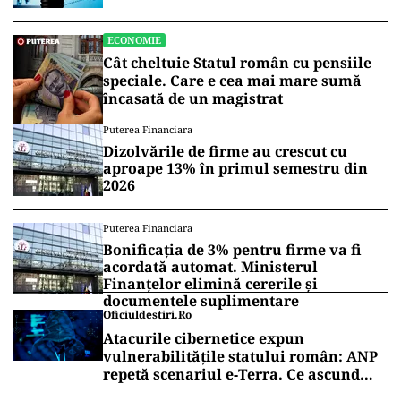
ECONOMIE
Cât cheltuie Statul român cu pensiile
speciale. Care e cea mai mare sumă
încasată de un magistrat
Puterea Financiara
Dizolvările de firme au crescut cu
aproape 13% în primul semestru din
2026
Puterea Financiara
Bonificația de 3% pentru firme va fi
acordată automat. Ministerul
Finanțelor elimină cererile și
documentele suplimentare
Oficiuldestiri.ro
Atacurile cibernetice expun
vulnerabilitățile statului român: ANP
repetă scenariul e‑Terra. Ce ascund
comunicările oficiale și cine răspunde