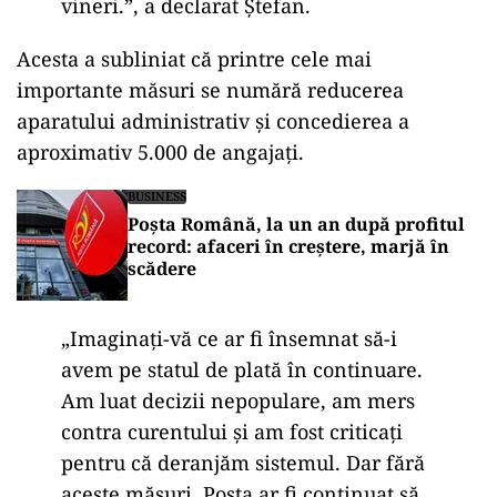
vineri.”, a declarat Ștefan.
Acesta a subliniat că printre cele mai
importante măsuri se numără reducerea
aparatului administrativ și concedierea a
aproximativ 5.000 de angajați.
BUSINESS
Poșta Română, la un an după profitul
record: afaceri în creștere, marjă în
scădere
„Imaginați-vă ce ar fi însemnat să-i
avem pe statul de plată în continuare.
Am luat decizii nepopulare, am mers
contra curentului și am fost criticați
pentru că deranjăm sistemul. Dar fără
aceste măsuri, Poșta ar fi continuat să