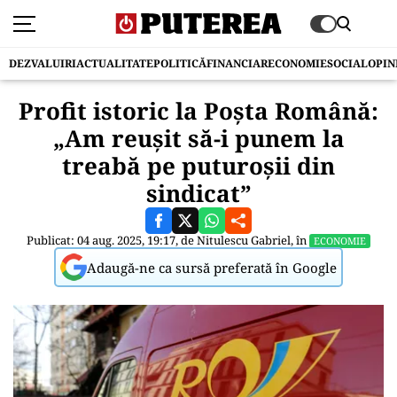
DEZVALUIRI
ACTUALITATE
POLITICĂ
FINANCIAR
ECONOMIE
SOCIAL
OPIN
Profit istoric la Poșta Română:
„Am reușit să-i punem la
treabă pe puturoșii din
sindicat”
Publicat: 04 aug. 2025, 19:17, de
Nitulescu Gabriel
, în
ECONOMIE
Adaugă-ne ca sursă preferată în Google