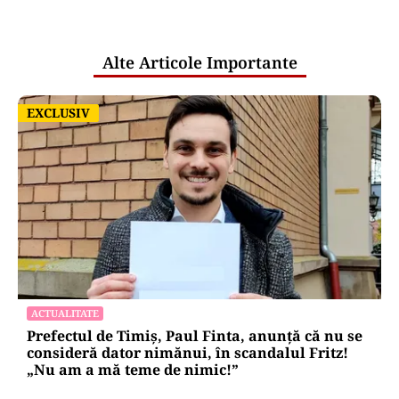
pentru mentenanța IT a instituțiilor
publice
Alte Articole Importante
EXCLUSIV
EXCLUSIV
ACTUALITATE
Prefectul de Timiș, Paul Finta, anunță că nu se
consideră dator nimănui, în scandalul Fritz!
„Nu am a mă teme de nimic!”