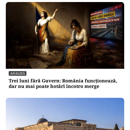
ANALIZĂ
Trei luni fără Guvern: România funcționează,
dar nu mai poate hotărî încotro merge