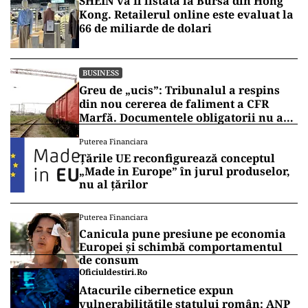
SHEIN va fi listată la Bursa din Hong
Kong. Retailerul online este evaluat la
66 de miliarde de dolari
BUSINESS
Greu de „ucis”: Tribunalul a respins
din nou cererea de faliment a CFR
Marfă. Documentele obligatorii nu au
fost depuse
Puterea Financiara
Țările UE reconfigurează conceptul
„Made in Europe” în jurul produselor,
nu al țărilor
Puterea Financiara
Canicula pune presiune pe economia
Europei și schimbă comportamentul
de consum
Oficiuldestiri.ro
Atacurile cibernetice expun
vulnerabilitățile statului român: ANP