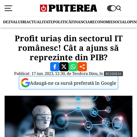
DEZVALUIRI
ACTUALITATE
POLITICĂ
FINANCIAR
ECONOMIE
SOCIAL
OPIN
Profit uriaș din sectorul IT
românesc! Cât a ajuns să
reprezinte din PIB?
Publicat: 17 iun. 2023, 12:30, de
Teodora Dinu
, în
BUSINESS
Adaugă-ne ca sursă preferată în Google