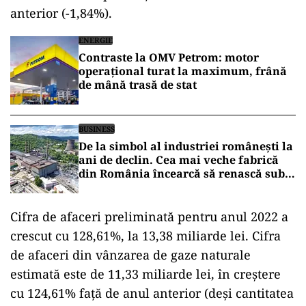
anterior (-1,84%).
ENERGIE
Contraste la OMV Petrom: motor
operațional turat la maximum, frână
de mână trasă de stat
BUSINESS
De la simbol al industriei românești la
ani de declin. Cea mai veche fabrică
din România încearcă să renască sub
umbrela Hidroelectrica
Cifra de afaceri preliminată pentru anul 2022 a
crescut cu 128,61%, la 13,38 miliarde lei. Cifra
de afaceri din vânzarea de gaze naturale
estimată este de 11,33 miliarde lei, în creştere
cu 124,61% faţă de anul anterior (deși cantitatea