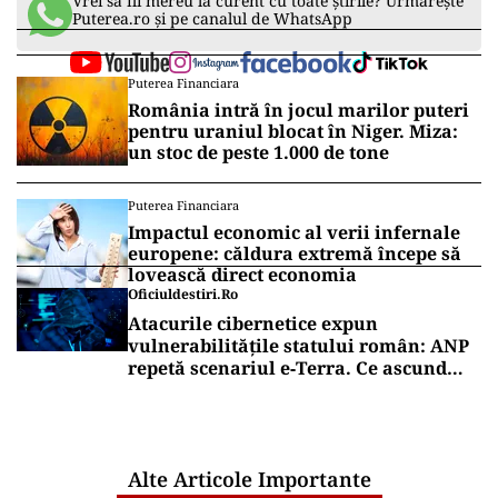
Vrei să fii mereu la curent cu toate știrile? Urmărește
Puterea.ro și pe canalul de WhatsApp
Puterea Financiara
România intră în jocul marilor puteri
pentru uraniul blocat în Niger. Miza:
un stoc de peste 1.000 de tone
Puterea Financiara
Impactul economic al verii infernale
europene: căldura extremă începe să
lovească direct economia
Oficiuldestiri.ro
Atacurile cibernetice expun
vulnerabilitățile statului român: ANP
repetă scenariul e‑Terra. Ce ascund
comunicările oficiale și cine răspunde
pentru mentenanța IT a instituțiilor
publice
Alte Articole Importante