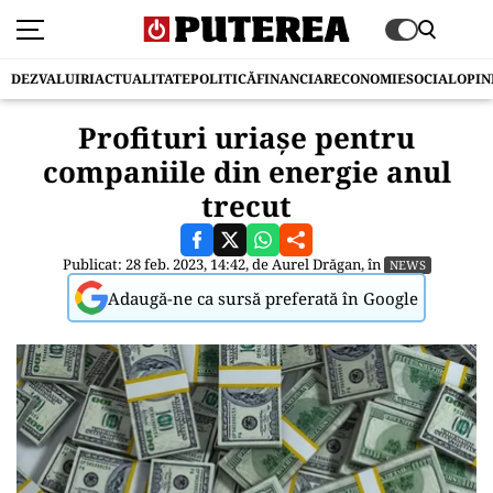
DEZVALUIRI
ACTUALITATE
POLITICĂ
FINANCIAR
ECONOMIE
SOCIAL
OPIN
Profituri uriașe pentru
companiile din energie anul
trecut
Publicat: 28 feb. 2023, 14:42, de
Aurel Drăgan
, în
NEWS
Adaugă-ne ca sursă preferată în Google