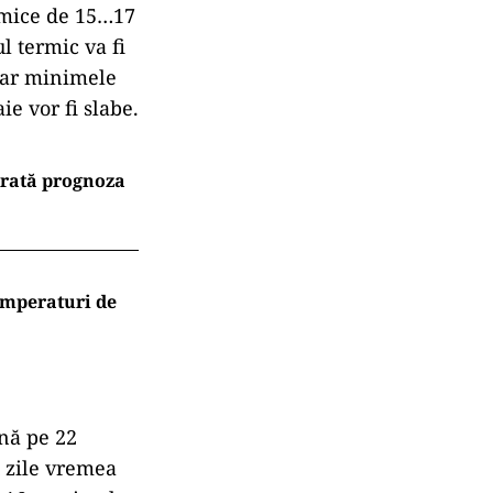
rmice de 15…17
l termic va fi
 iar minimele
ie vor fi slabe.
arată prognoza
emperaturi de
nă pe 22
u zile vremea