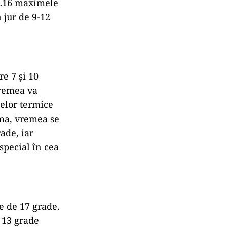
3…16 maximele
 jur de 9-12
e 7 și 10
vremea va
elor termice
rma, vremea se
ade, iar
special în cea
e de 17 grade.
 13 grade