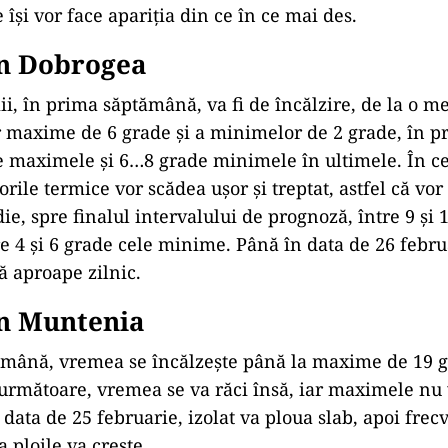
e își vor face apariția din ce în ce mai des.
n Dobrogea
i, în prima săptămână, va fi de încălzire, de la o m
 maxime de 6 grade și a minimelor de 2 grade, în p
 maximele și 6…8 grade minimele în ultimele. În c
ile termice vor scădea ușor și treptat, astfel că vor
ie, spre finalul intervalului de prognoză, între 9 și 
e 4 și 6 grade cele minime. Până în data de 26 febru
ă aproape zilnic.
n Muntenia
mână, vremea se încălzește până la maxime de 19 g
rmătoare, vremea se va răci însă, iar maximele nu 
data de 25 februarie, izolat va ploua slab, apoi frecv
 ploile va crește.