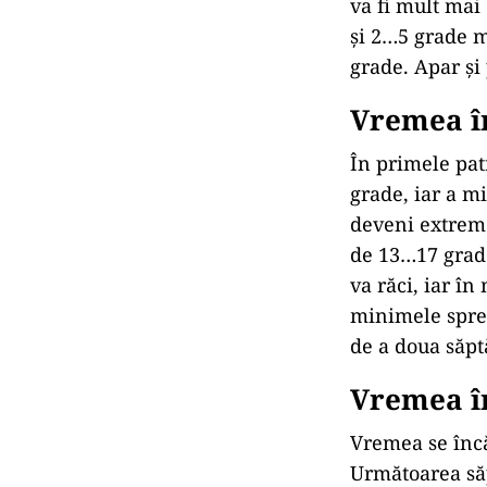
va fi mult ma
și 2…5 grade m
grade. Apar și 
Vremea î
În primele pat
grade, iar a m
deveni extrem
de 13…17 grade
va răci, iar î
minimele spre 
de a doua săpt
Vremea î
Vremea se încă
Următoarea să