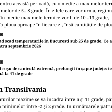
pentru această perioadă, cu o medie a maximelor te
imelor de 5…8 grade. În zilele care vor urma, regimu
r în medie maximele termice vor fi de 10…13 grade,
 ploua aproape în fiecare zi, însă cantitățile de ploa
EO
d scad temperaturile în București sub 25 de grade. Ce 
tru septembrie 2026
EO
 roșu de caniculă extremă, prelungit în șapte județe: t
ă la 41 de grade
n Transilvania
urilor maxime se va încadra între 6 și 11 grade, pâ
 a minimelor între -2 și 2 grade. În următoarele patr