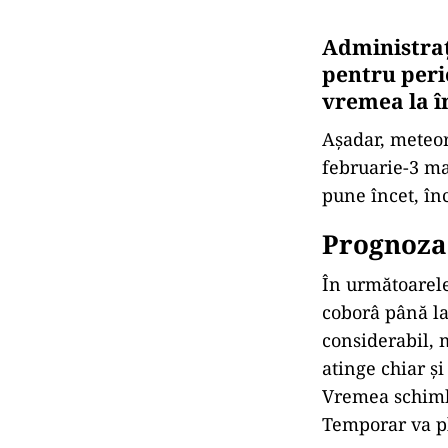
Administraț
pentru peri
vremea la î
Așadar, meteo
februarie-3 mar
pune încet, înc
Prognoza
În următoarele
coborâ până la
considerabil, 
atinge chiar și
Vremea schimbă
Temporar va pl