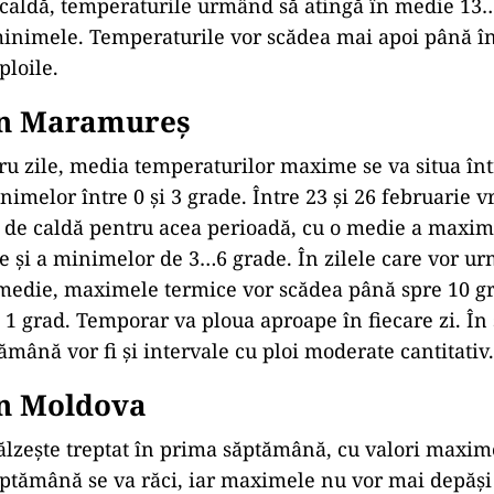
i caldă, temperaturile urmând să atingă în medie 1
inimele. Temperaturile vor scădea mai apoi până în
ploile.
n Maramureș
ru zile, media temperaturilor maxime se va situa într
inimelor între 0 și 3 grade. Între 23 și 26 februarie 
 de caldă pentru acea perioadă, cu o medie a maxim
 și a minimelor de 3…6 grade. În zilele care vor u
n medie, maximele termice vor scădea până spre 10 gr
1 grad. Temporar va ploua aproape în fiecare zi. În 
ămână vor fi și intervale cu ploi moderate cantitativ.
n Moldova
lzește treptat în prima săptămână, cu valori maxim
ptămână se va răci, iar maximele nu vor mai depăși