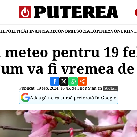
TE
POLITICĂ
FINANCIAR
ECONOMIE
SOCIAL
OPINII
ZVONURI
IN
 meteo pentru 19 fe
Cum va fi vremea de
Publicat: 19 feb. 2024, 16:45, de
Filon Stan
, în
SOCIAL
Adaugă-ne ca sursă preferată în Google