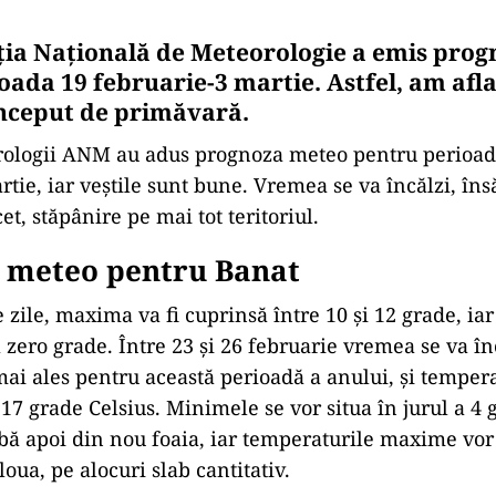
ia Națională de Meteorologie a emis pro
oada 19 februarie-3 martie. Astfel, am afla
nceput de primăvară.
rologii ANM au adus prognoza meteo pentru perioad
tie, iar veștile sunt bune. Vremea se va încălzi, îns
et, stăpânire pe mai tot teritoriul.
 meteo pentru Banat
 zile, maxima va fi cuprinsă între 10 și 12 grade, i
 zero grade. Între 23 și 26 februarie vremea se va în
mai ales pentru această perioadă a anului, și tempera
 17 grade Celsius. Minimele se vor situa în jurul a 4 
 apoi din nou foaia, iar temperaturile maxime vor f
oua, pe alocuri slab cantitativ.