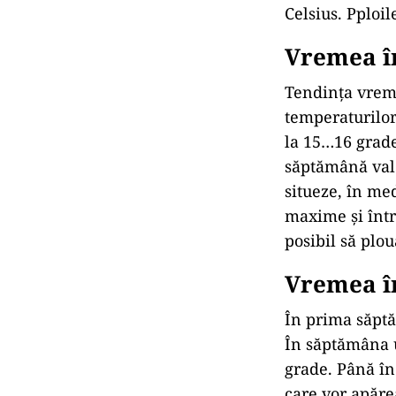
Celsius. Pploil
Vremea î
Tendința vremi
temperaturilor
la 15…16 grade
săptămână valor
situeze, în med
maxime și într
posibil să plou
Vremea î
În prima săptă
În săptămâna u
grade. Până în 
care vor apărea