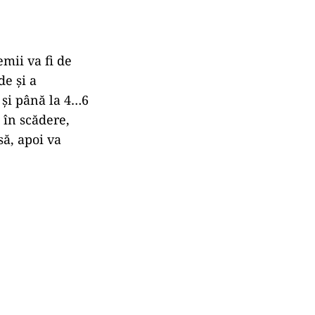
mii va fi de
de și a
și până la 4…6
 în scădere,
să, apoi va