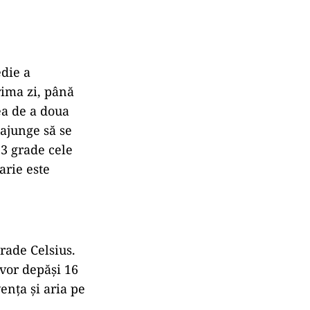
edie a
rima zi, până
ea de a doua
 ajunge să se
13 grade cele
arie este
rade Celsius.
vor depăși 16
ența și aria pe