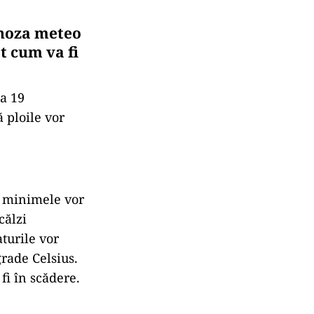
gnoza meteo
t cum va fi
a 19
ă ploile vor
ar minimele vor
călzi
turile vor
grade Celsius.
i în scădere.