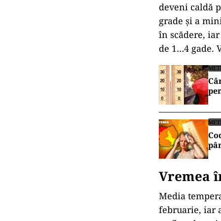
deveni caldă 
grade și a min
în scădere, ia
de 1…4 gade. Va
MET
Cân
pen
MET
Cod
pân
Vremea î
Media temperat
februarie, iar