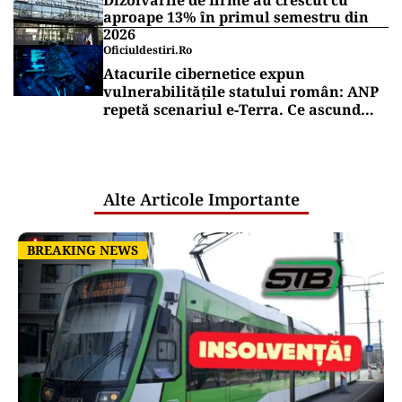
Dizolvările de firme au crescut cu
aproape 13% în primul semestru din
2026
Oficiuldestiri.ro
Atacurile cibernetice expun
vulnerabilitățile statului român: ANP
repetă scenariul e‑Terra. Ce ascund
comunicările oficiale și cine răspunde
pentru mentenanța IT a instituțiilor
publice
Alte Articole Importante
BREAKING NEWS
BREAKING NEWS