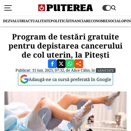
DEZVALUIRI
ACTUALITATE
POLITICĂ
FINANCIAR
ECONOMIE
SOCIAL
OPIN
Program de testări gratuite
pentru depistarea cancerului
de col uterin, la Pitești
Publicat: 15 iun. 2025, 07:32, de
Alice Călin
, în
SĂNĂTATE
Adaugă-ne ca sursă preferată în Google