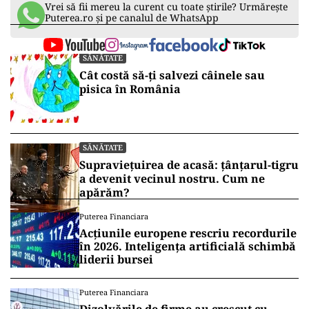
Vrei să fii mereu la curent cu toate știrile? Urmărește
Puterea.ro și pe canalul de WhatsApp
SĂNĂTATE
Cât costă să-ți salvezi câinele sau
pisica în România
SĂNĂTATE
Supraviețuirea de acasă: țânțarul-tigru
a devenit vecinul nostru. Cum ne
apărăm?
Puterea Financiara
Acțiunile europene rescriu recordurile
în 2026. Inteligența artificială schimbă
liderii bursei
Puterea Financiara