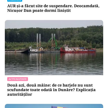
AUR și-a făcut site de suspendare. Deocamdată,
Nicușor Dan poate dormi liniștit
ACTUALITATE
Două azi, două mâine: de ce barjele nu sunt
scufundate toate odată în Dunăre? Explicația
autorităților