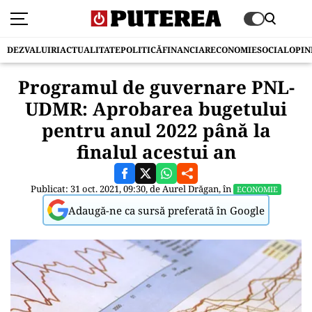
DEZVALUIRI
ACTUALITATE
POLITICĂ
FINANCIAR
ECONOMIE
SOCIAL
OPIN
Programul de guvernare PNL-
UDMR: Aprobarea bugetului
pentru anul 2022 până la
finalul acestui an
Publicat: 31 oct. 2021, 09:30, de
Aurel Drăgan
, în
ECONOMIE
Adaugă-ne ca sursă preferată în Google