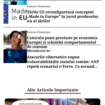
Puterea Financiara
Țările UE reconfigurează conceptul
„Made in Europe” în jurul produselor,
nu al țărilor
Puterea Financiara
Canicula pune presiune pe economia
Europei și schimbă comportamentul
de consum
Oficiuldestiri.ro
Atacurile cibernetice expun
vulnerabilitățile statului român: ANP
repetă scenariul e‑Terra. Ce ascund
comunicările oficiale și cine răspunde
pentru mentenanța IT a instituțiilor
publice
Alte Articole Importante