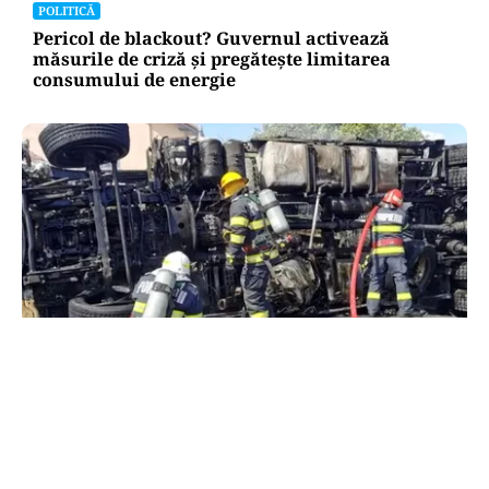
POLITICĂ
Pericol de blackout? Guvernul activează
măsurile de criză și pregătește limitarea
consumului de energie
ACTUALITATE
Alertă majoră în Timiș! Populația, evacuată
după răsturnarea unui camion cu hipoclorit pe
DN68A