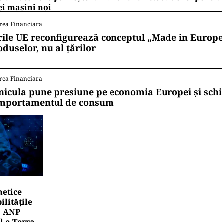
i mașini noi
rea Financiara
rile UE reconfigurează conceptul „Made in Europe
oduselor, nu al țărilor
rea Financiara
nicula pune presiune pe economia Europei și sc
mportamentul de consum
netice
litățile
: ANP
l e‑Terra.