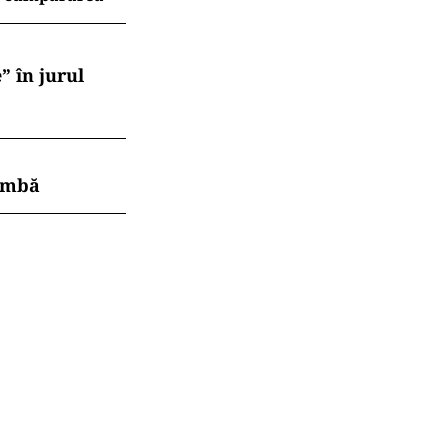
” în jurul
himbă