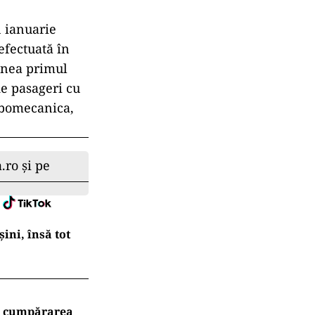
n ianuarie
efectuată în
enea primul
e pasageri cu
urbomecanica,
.ro și pe
ni, însă tot
ru cumpărarea