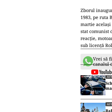
Zborul inaugur
1983, pe ruta 
martie acelaşi
stat comunist 
reacţie, motoa
sub licenţă Ro
Vrei să f
canalul
AU
Sch
mai
AU
Rab