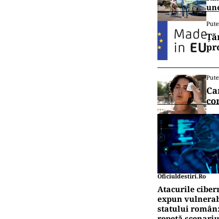
une
Pute
Ță
pr
Pute
Ca
co
Oficiuldestiri.ro
Atacurile ciber
expun vulnerabi
statului român
repetă scenariu