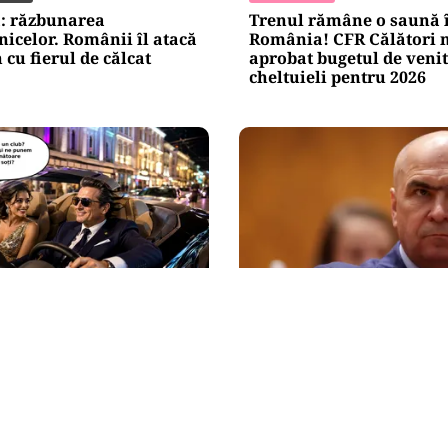
a: răzbunarea
Trenul rămâne o saună 
nicelor. Românii îl atacă
România! CFR Călători n
 cu fierul de călcat
aprobat bugetul de venit
cheltuieli pentru 2026
POLITICĂ
gvistice: Parlamentul a
Cum a ajuns Guvernul B
„persoana care are relații
piardă 11 hotărâri în in
re acelora dintre soți”.