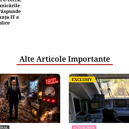
nicările
e răspunde
nța IT a
blice
Alte Articole Importante
EXCLUSIV
EXCLUSIV
ONAL
ACTUALITATE