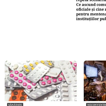
Ce ascund comu
oficiale și cin
pentru mentena
instituțiilor pu
SĂNĂTATE
NECONVENTI