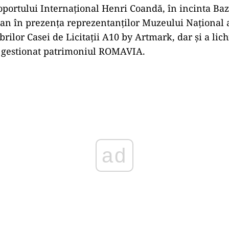
portului Internațional Henri Coandă, în incinta Baz
an în prezența reprezentanților Muzeului Național a
lor Casei de Licitații A10 by Artmark, dar și a lich
a gestionat patrimoniul ROMAVIA.
Play