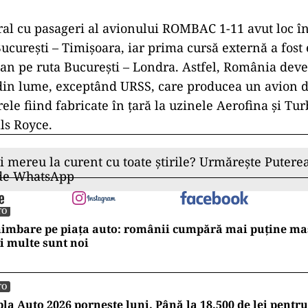
al cu pasageri al avionului ROMBAC 1-11 avut loc î
Bucureşti – Timişoara, iar prima cursă externă a fost 
 an pe ruta Bucureşti – Londra. Astfel, România dev
din lume, exceptând URSS, care producea un avion d
rele fiind fabricate în ţară la uzinele Aerofina şi T
lls Royce.
ii mereu la curent cu toate știrile? Urmărește Puterea
 de WhatsApp
TO
imbare pe piața auto: românii cumpără mai puține mași
 multe sunt noi
TO
la Auto 2026 pornește luni. Până la 18.500 de lei pent