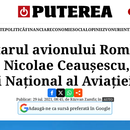
TE
POLITICĂ
FINANCIAR
ECONOMIE
SOCIAL
OPINII
ZVONURI
IN
arul avionului Rom
e Nicolae Ceaușescu,
 Național al Aviați
Publicat: 29 iul. 2021, 08:45, de
Răzvan Zamfir
, în
AUTO
Adaugă-ne ca sursă preferată în Google