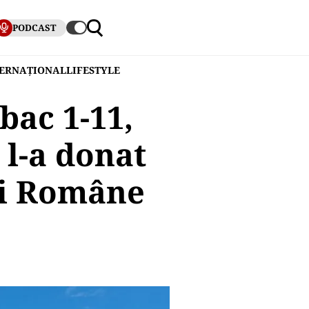
PODCAST
TERNAȚIONAL
LIFESTYLE
bac 1-11,
 l-a donat
ei Române