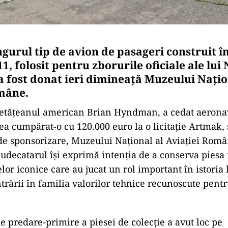
ingurul tip de avion de pasageri construit 
 folosit pentru zborurile oficiale ale lui 
a fost donat ieri dimineață Muzeului Națio
mâne.
 cetățeanul american Brian Hyndman, a cedat aeron
cea cumpărat-o cu 120.000 euro la o licitație Artmak,
de sponsorizare, Muzeului Naţional al Aviaţiei Româ
udecatarul își exprimă intenția de a conserva piesa i
lor iconice care au jucat un rol important în istoria
ntrării în familia valorilor tehnice recunoscute pent
 predare-primire a piesei de colecție a avut loc pe