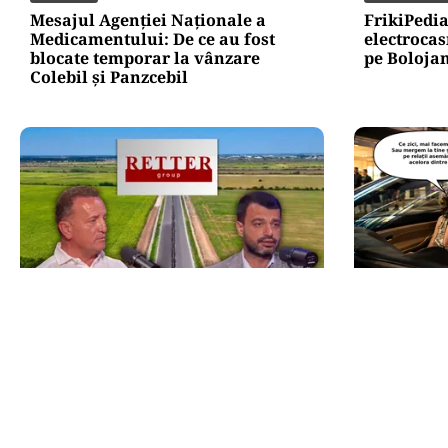
Mesajul Agenției Naționale a
FrikiPedi
Medicamentului: De ce au fost
electrocas
blocate temporar la vânzare
pe Bolojan
Colebil și Panzcebil
ACTUALITATE
CULTURĂ
Retter, gata cu 7 luni înainte de
Dileme lin
termen pe A0 Nord. Care este
legalizat 
situația reală a descărcărilor
asemănătoa