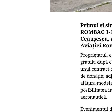
Primul și s
ROMBAC 1-11,
Ceaușescu, 
Aviației Ro
Proprietarul,
gratuit, după 
unui contract 
de donație, adj
alătura modele
posibilitatea i
aeronautică.
Evenimentul de