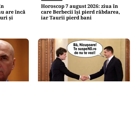
în
Horoscop 7 august 2026: ziua în
u are încă
care Berbecii își pierd răbdarea,
uri și
iar Taurii pierd bani
POLITICĂ
olojan să
AUR și-a făcut site de suspendare.
stanță
Deocamdată, Nicușor Dan poate
dormi liniștit