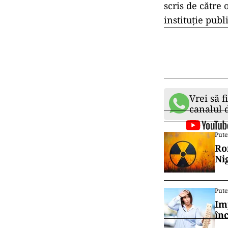
scris de către 
instituție publ
Vrei să f
canalul
Pute
Ro
Ni
Pute
Im
în