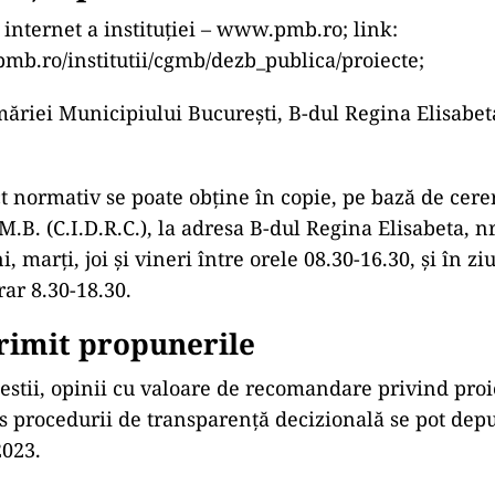
 internet a instituției – www.pmb.ro; link:
mb.ro/institutii/cgmb/dezb_publica/proiecte;
măriei Municipiului București, B-dul Regina Elisabeta
ct normativ se poate obține în copie, pe bază de cere
M.B. (C.I.D.R.C.), la adresa B-dul Regina Elisabeta, nr.
ni, marţi, joi și vineri între orele 08.30-16.30, și în z
rar 8.30-18.30.
rimit propunerile
estii, opinii cu valoare de recomandare privind proi
 procedurii de transparență decizională se pot dep
2023.