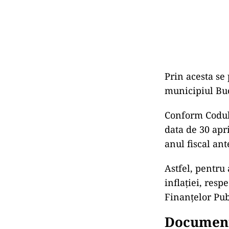
Prin acesta se 
municipiul Buc
Conform Codulu
data de 30 apri
anul fiscal ant
Astfel, pentru
inflației, resp
Finanțelor Pub
Documenta