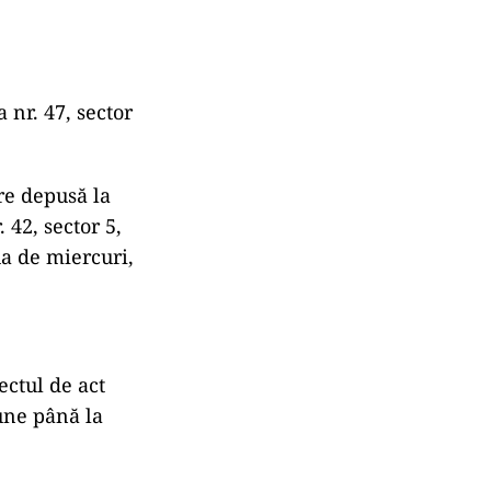
 nr. 47, sector
re depusă la
 42, sector 5,
iua de miercuri,
ectul de act
une până la