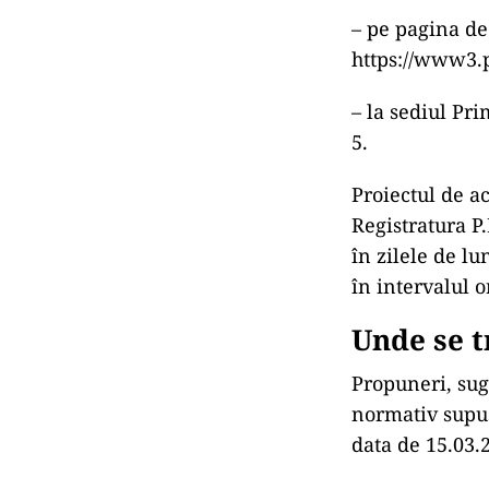
– pe pagina de
https://www3.p
– la sediul Pri
5.
Proiectul de a
Registratura P.
în zilele de lu
în intervalul o
Unde se t
Propuneri, sug
normativ supus
data de 15.03.