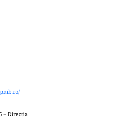
@pmb.ro
/
5 – Directia