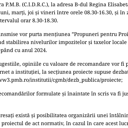
ra P.M.B. (C.I.D.R.C.), la adresa B-dul Regina Elisabeta
luni, marţi, joi și vineri între orele 08.30-16.30, și în
tervalul orar 8.30-18.30.
ansmise vor purta mențiunea ”Propuneri pentru Proi
d stabilirea nivelurilor impozitelor și taxelor local
epând cu anul 2024.
ugestiile, opiniile cu valoare de recomandare vor fi 
net a instituției, la secțiunea proiecte supuse dezbat
www3.pmb.ro/institutii/cgmb/dezb_publica/proiecte;
omandărilor formulate și înaintate în scris va fi jus
resați există și posibilitatea organizării unei întâlnir
proiectul de act normativ, în cazul în care acest luc