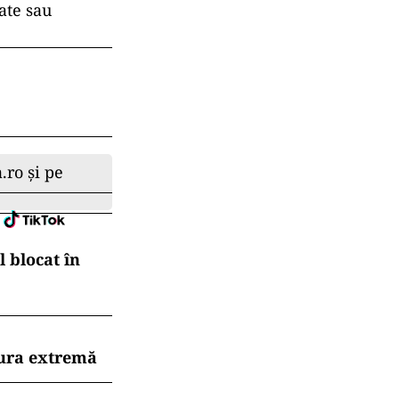
tate sau
.ro și pe
 blocat în
dura extremă