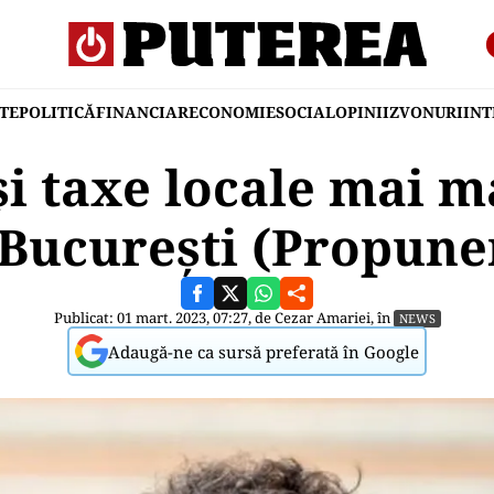
TE
POLITICĂ
FINANCIAR
ECONOMIE
SOCIAL
OPINII
ZVONURI
IN
și taxe locale mai m
 București (Propune
Publicat: 01 mart. 2023, 07:27, de
Cezar Amariei
, în
NEWS
Adaugă-ne ca sursă preferată în Google