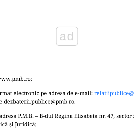
ad
 www.pmb.ro;
ormat electronic pe adresa de e-mail:
relatiipublice
se.dezbaterii.publice@pmb.ro
.
adresa P.M.B. – B-dul Regina Elisabeta nr. 47, sector 
că şi Juridică;