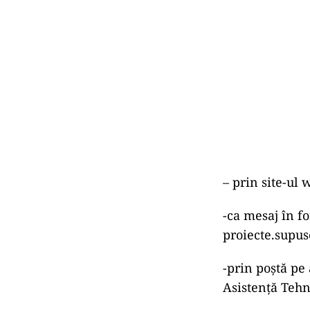
– prin site-ul
-ca mesaj în f
proiecte.supu
-prin poştă pe 
Asistență Tehni