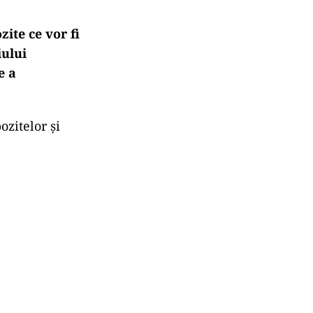
ite ce vor fi
iului
e a
ozitelor și