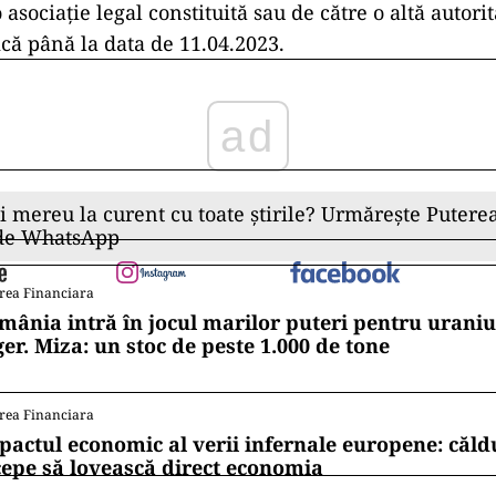
o asociație legal constituită sau de către o altă autori
ică până la data de 11.04.2023.
ad
ii mereu la curent cu toate știrile? Urmărește Puterea
 de WhatsApp
rea Financiara
mânia intră în jocul marilor puteri pentru uraniul
ger. Miza: un stoc de peste 1.000 de tone
rea Financiara
pactul economic al verii infernale europene: căl
cepe să lovească direct economia