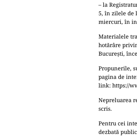
– la Registratu
5, în zilele de 
miercuri, în in
Materialele tr
hotărâre privin
București, înc
Propunerile, s
pagina de inter
link: https://
Nepreluarea rec
scris.
Pentru cei inte
dezbată public 