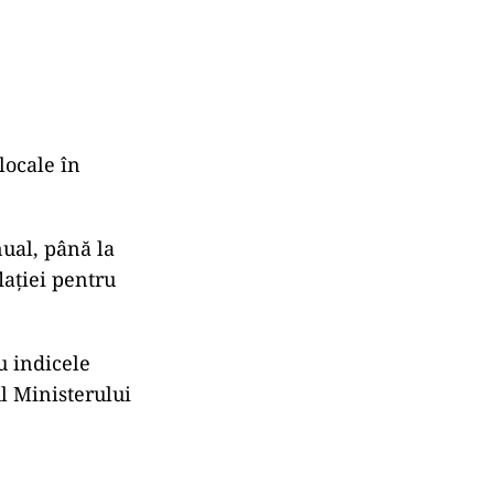
locale în
nual, până la
lației pentru
u indicele
ul Ministerului