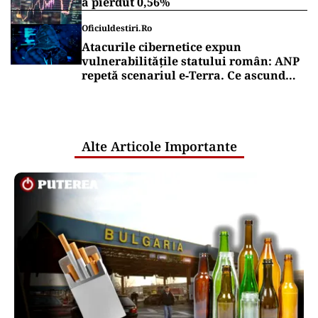
a pierdut 0,56%
Oficiuldestiri.ro
Atacurile cibernetice expun
vulnerabilitățile statului român: ANP
repetă scenariul e‑Terra. Ce ascund
comunicările oficiale și cine răspunde
pentru mentenanța IT a instituțiilor
publice
Alte Articole Importante