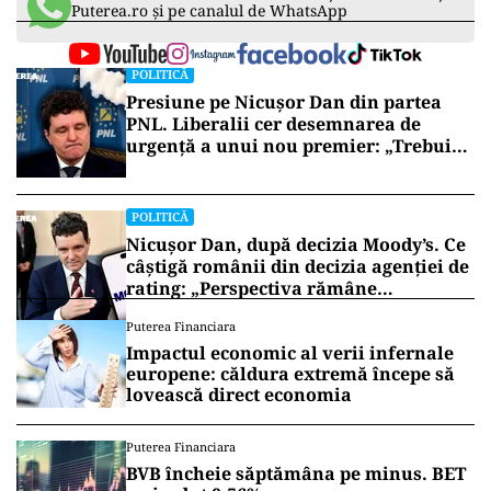
Puterea.ro și pe canalul de WhatsApp
POLITICĂ
Presiune pe Nicușor Dan din partea
PNL. Liberalii cer desemnarea de
urgență a unui nou premier: „Trebuie
să iasă fum alb de la Cotroceni!”
POLITICĂ
Nicușor Dan, după decizia Moody’s. Ce
câștigă românii din decizia agenției de
rating: „Perspectiva rămâne
rezervată”
Puterea Financiara
Impactul economic al verii infernale
europene: căldura extremă începe să
lovească direct economia
Puterea Financiara
BVB încheie săptămâna pe minus. BET