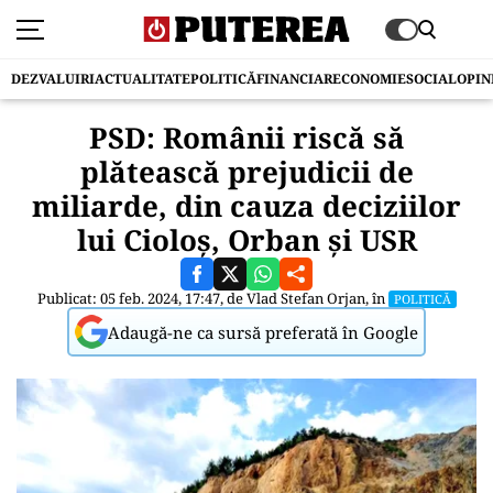
DEZVALUIRI
ACTUALITATE
POLITICĂ
FINANCIAR
ECONOMIE
SOCIAL
OPIN
PSD: Românii riscă să
plătească prejudicii de
miliarde, din cauza deciziilor
lui Cioloș, Orban și USR
Publicat: 05 feb. 2024, 17:47, de
Vlad Stefan Orjan
, în
POLITICĂ
Adaugă-ne ca sursă preferată în Google