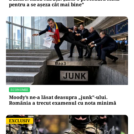
pentru a se așeza cât mai bine”
ECONOMIE
Moody’s ne-a lăsat deasupra „junk”-ului.
România a trecut examenul cu nota minimă
EXCLUSIV
EXCLUSIV