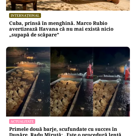
INTERNAȚIONAL
Cuba, prinsă în menghină. Marco Rubio
avertizează Havana că nu mai există nicio
„supapă de scăpare”
ACTUALITATE
Primele două barje, scufundate cu succes în
Dunăre. Radu Miruță: „Este o procedură lentă