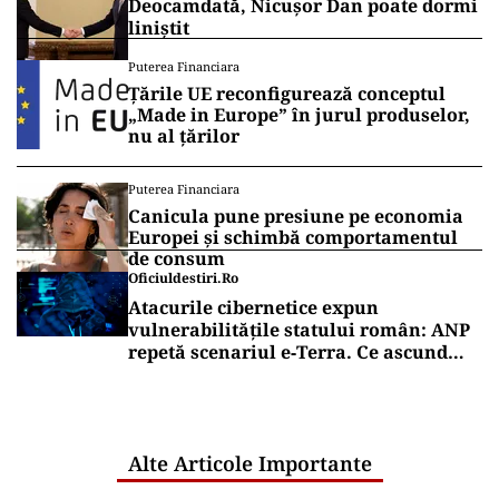
Deocamdată, Nicușor Dan poate dormi
liniștit
Puterea Financiara
Țările UE reconfigurează conceptul
„Made in Europe” în jurul produselor,
nu al țărilor
Puterea Financiara
Canicula pune presiune pe economia
Europei și schimbă comportamentul
de consum
Oficiuldestiri.ro
Atacurile cibernetice expun
vulnerabilitățile statului român: ANP
repetă scenariul e‑Terra. Ce ascund
comunicările oficiale și cine răspunde
pentru mentenanța IT a instituțiilor
publice
Alte Articole Importante