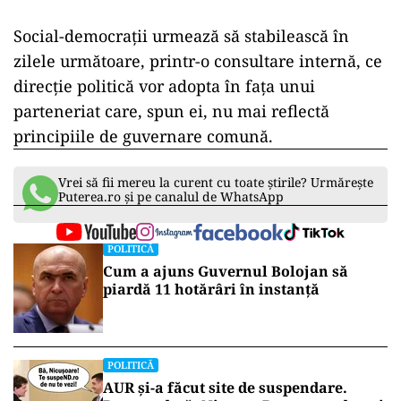
Social-democrații urmează să stabilească în
zilele următoare, printr-o consultare internă, ce
direcție politică vor adopta în fața unui
parteneriat care, spun ei, nu mai reflectă
principiile de guvernare comună.
Vrei să fii mereu la curent cu toate știrile? Urmărește
Puterea.ro și pe canalul de WhatsApp
POLITICĂ
Cum a ajuns Guvernul Bolojan să
piardă 11 hotărâri în instanță
POLITICĂ
AUR și-a făcut site de suspendare.