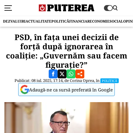
DEZVALUIRI
ACTUALITATE
POLITICĂ
FINANCIAR
ECONOMIE
SOCIAL
OPIN
PSD, în fața unei decizii de
forță după ignorarea în
coaliție: „Guvernăm sau facem
figurație?”
Publicat: 08 iul. 2025, 17:14, de
Corina Oprea
, în
POLITICĂ
Adaugă-ne ca sursă preferată în Google