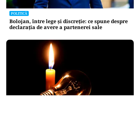
POLITICĂ
Bolojan, între lege și discreție: ce spune despre
declarația de avere a partenerei sale
POLITICĂ
Pericol de blackout? Guvernul activează
măsurile de criză și pregătește limitarea
consumului de energie