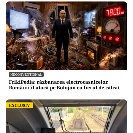
NECONVENTIONAL
FrikiPedia: răzbunarea electrocasnicelor.
Românii îl atacă pe Bolojan cu fierul de călcat
EXCLUSIV
EXCLUSIV