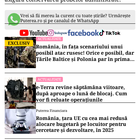
Vrei să fii mereu la curent cu toate știrile? Urmărește
Puterea.ro și pe canalul de WhatsApp
ACTUALITATE
EXCLUSIV
România, în fața scenariului unui
posibil atac rusesc! Orice e posibil, dar
Țările Baltice și Polonia par în prima
linie!
ACTUALITATE
e-Terra revine săptămâna viitoare,
după aproape o lună de blocaj. Cum
vor fi reluate operațiunile
Puterea Financiara
România, țara UE cu cea mai redusă
alocare bugetară pe locuitor pentru
cercetare și dezvoltare, în 2025