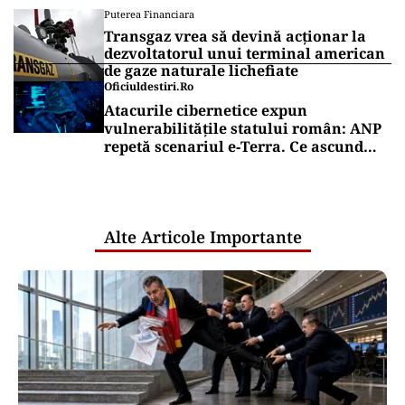
Puterea Financiara
Transgaz vrea să devină acționar la
dezvoltatorul unui terminal american
de gaze naturale lichefiate
Oficiuldestiri.ro
Atacurile cibernetice expun
vulnerabilitățile statului român: ANP
repetă scenariul e‑Terra. Ce ascund
comunicările oficiale și cine răspunde
pentru mentenanța IT a instituțiilor
publice
Alte Articole Importante