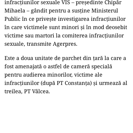
infracţiunilor sexuale VIS – preşedinte Chipăr
Mihaela – gândit pentru a susţine Ministerul
Public în ce priveşte investigarea infracţiunilor
în care victimele sunt minori şi în mod deosebit
victime sau martori la comiterea infracţiunilor
sexuale, transmite Agerpres.
Este a doua unitate de parchet din ţară la care a
fost amenajată o astfel de cameră specială
pentru audierea minorilor, victime ale
infracţiunilor (după PT Constanţa) şi urmează al
treilea, PT Vâlcea.
Play