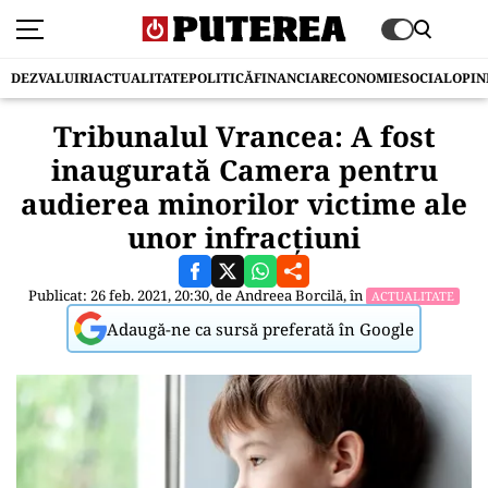
DEZVALUIRI
ACTUALITATE
POLITICĂ
FINANCIAR
ECONOMIE
SOCIAL
OPIN
Tribunalul Vrancea: A fost
inaugurată Camera pentru
audierea minorilor victime ale
unor infracţiuni
Publicat: 26 feb. 2021, 20:30, de
Andreea Borcilă
, în
ACTUALITATE
Adaugă-ne ca sursă preferată în Google