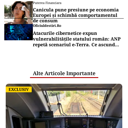
Puterea Financiara
Canicula pune presiune pe economia
Europei și schimbă comportamentul
de consum
Oficiuldestiri.ro
Atacurile cibernetice expun
vulnerabilitățile statului român: ANP
repetă scenariul e‑Terra. Ce ascund
comunicările oficiale și cine răspunde
pentru mentenanța IT a instituțiilor
publice
Alte Articole Importante
EXCLUSIV
EXCLUSIV