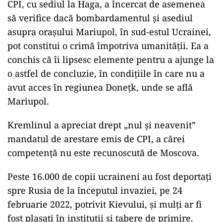
CPI, cu sediul la Haga, a încercat de asemenea
să verifice dacă bombardamentul şi asediul
asupra oraşului Mariupol, în sud-estul Ucrainei,
pot constitui o crimă împotriva umanităţii. Ea a
conchis că îi lipsesc elemente pentru a ajunge la
o astfel de concluzie, în condiţiile în care nu a
avut acces în regiunea Doneţk, unde se află
Mariupol.
Kremlinul a apreciat drept „nul şi neavenit”
mandatul de arestare emis de CPI, a cărei
competenţă nu este recunoscută de Moscova.
Peste 16.000 de copii ucraineni au fost deportaţi
spre Rusia de la începutul invaziei, pe 24
februarie 2022, potrivit Kievului, şi mulţi ar fi
fost plasaţi în instituţii şi tabere de primire.