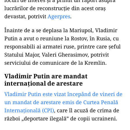
locuri de interes şi a primit un raport asupra
lucrărilor de reconstrucţie din acest oraş
devastat, potrivit
Agerpres
.
Înainte de a se deplasa la Mariupol, Vladimir
Putin a avut o reuniune la Rostov, în Rusia, cu
responsabili ai armatei ruse, printre care şeful
Statului Major, Valeri Gherasimov, potrivit
serviciului de comunicare de la Kremlin.
Vladimir Putin are mandat
internațional de arestare
Vladimir Putin este vizat începând de vineri de
un mandat de arestare emis de Curtea Penală
Internaţională (CPI)
, care îl acuză de crima de
război „deportare ilegală” de copii ucraineni.