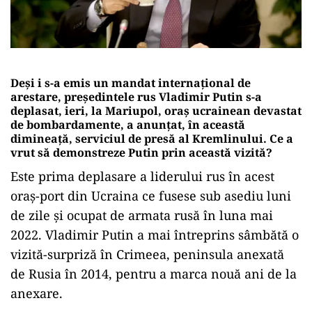
Deși i s-a emis un mandat internațional de
arestare, preşedintele rus Vladimir Putin s-a
deplasat, ieri, la Mariupol, oraş ucrainean devastat
de bombardamente, a anunţat, în această
dimineață, serviciul de presă al Kremlinului. Ce a
vrut să demonstreze Putin prin această vizită?
Este prima deplasare a liderului rus în acest
oraş-port din Ucraina ce fusese sub asediu luni
de zile şi ocupat de armata rusă în luna mai
2022. Vladimir Putin a mai întreprins sâmbătă o
vizită-surpriză în Crimeea, peninsula anexată
de Rusia în 2014, pentru a marca nouă ani de la
anexare.