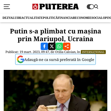
DEZVALUIRI
ACTUALITATE
POLITICĂ
FINANCIAR
ECONOMIE
SOCIAL
OPIN
Putin s-a plimbat cu mașina
prin Mariupol, Ucraina
Publicat: 19 mart. 2023, 09:47, de
Otilia Caloian
, în
INTERNAȚIONAL
Adaugă-ne ca sursă preferată în Google