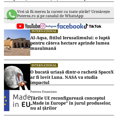
Vrei să fii mereu la curent cu toate știrile? Urmărește
Puterea.ro și pe canalul de WhatsApp
INTERNAȚIONAL
Al-Aqsa, fitilul Ierusalimului: o luptă
pentru câteva hectare aprinde lumea
musulmană
INTERNAȚIONAL
O bucată uriașă dintr-o rachetă SpaceX
ar fi lovit Luna. NASA va studia
impactul
Puterea Financiara
Țările UE reconfigurează conceptul
„Made in Europe” în jurul produselor,
nu al țărilor