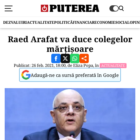
DEZVALUIRI
ACTUALITATE
POLITICĂ
FINANCIAR
ECONOMIE
SOCIAL
OPIN
Raed Arafat va duce colegelor
mărțișoare
Publicat: 26 feb. 2021, 18:00, de
Eliza Popa
, în
ACTUALITATE
Adaugă-ne ca sursă preferată în Google