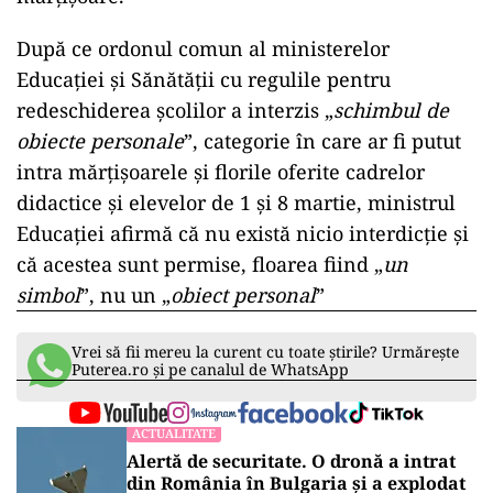
După ce ordonul comun al ministerelor
Educației și Sănătății cu regulile pentru
redeschiderea școlilor a interzis „
schimbul de
obiecte personale
”, categorie în care ar fi putut
intra mărțișoarele și florile oferite cadrelor
didactice și elevelor de 1 și 8 martie, ministrul
Educației afirmă că nu există nicio interdicție și
că acestea sunt permise, floarea fiind „
un
simbol
”, nu un „
obiect personal
”
Vrei să fii mereu la curent cu toate știrile? Urmărește
Puterea.ro și pe canalul de WhatsApp
ACTUALITATE
Alertă de securitate. O dronă a intrat
din România în Bulgaria şi a explodat