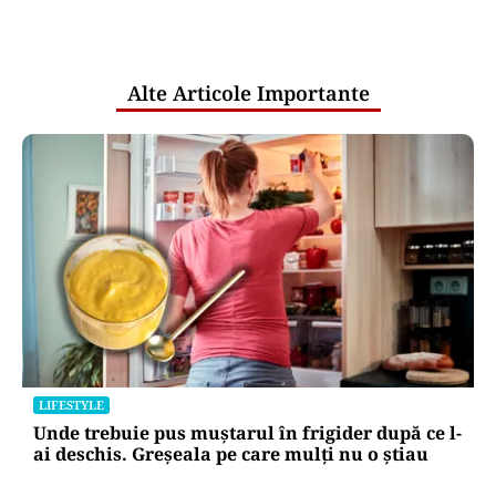
comunicările oficiale și cine răspunde
pentru mentenanța IT a instituțiilor
publice
Alte Articole Importante
LIFESTYLE
Unde trebuie pus muștarul în frigider după ce l-
ai deschis. Greșeala pe care mulți nu o știau