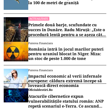
la 100 de metri de graniţă
ACTUALITATE
Primele două barje, scufundate cu
succes în Dunăre. Radu Miruță: „Este o
procedură lentă pentru a se așeza cât
mai bine”
Puterea Financiara
România intră în jocul marilor puteri
pentru uraniul blocat în Niger. Miza:
un stoc de peste 1.000 de tone
Puterea Financiara
Impactul economic al verii infernale
europene: căldura extremă începe să
lovească direct economia
Oficiuldestiri.ro
Atacurile cibernetice expun
vulnerabilitățile statului român: ANP
repetă scenariul e‑Terra. Ce ascund