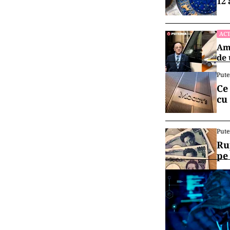
12 
ACT
Amb
de 
Pute
Ce
cu
Pute
Ru
pe