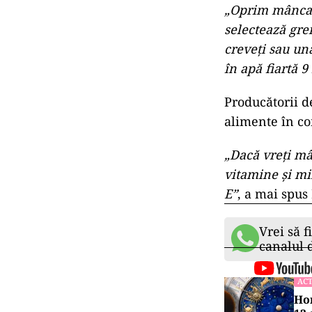
„Oprim mâncare
selectează grei
creveţi sau una
în apă fiartă 9
Producătorii d
alimente în co
„Dacă vreţi mâ
vitamine şi mi
E”
, a mai spus
Vrei să f
canalul
ACT
Hor