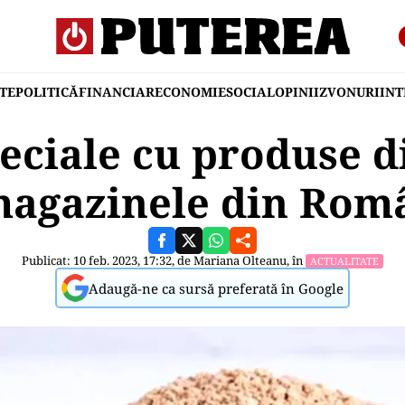
TE
POLITICĂ
FINANCIAR
ECONOMIE
SOCIAL
OPINII
ZVONURI
IN
peciale cu produse d
magazinele din Rom
Publicat: 10 feb. 2023, 17:32, de
Mariana Olteanu
, în
ACTUALITATE
Adaugă-ne ca sursă preferată în Google