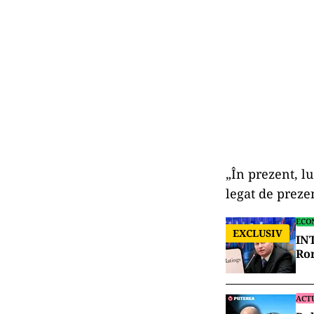
„În prezent, l
legat de preze
ECO
EXCLUSIV
INT
Rom
ACT