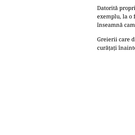
Datorită propri
exemplu, la o f
înseamnă cam 
Greierii care 
curăţați înaint