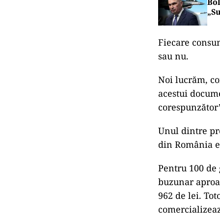
Bol
„Su
Fiecare consum
sau nu.
Noi lucrăm, co
acestui docume
corespunzător”
Unul dintre pr
din România es
Pentru 100 de 
buzunar aproap
962 de lei. Tot
comercializeaz