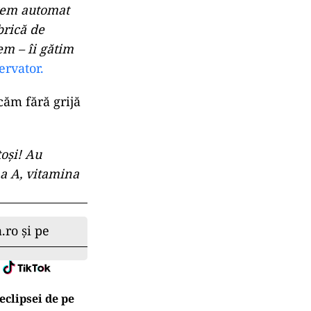
stem automat
brică de
em – îi gătim
rvator.
ăm fără grijă
toşi! Au
na A, vitamina
.ro și pe
eclipsei de pe