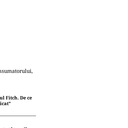
onsumatorului,
l Fitch. De ce
icat”