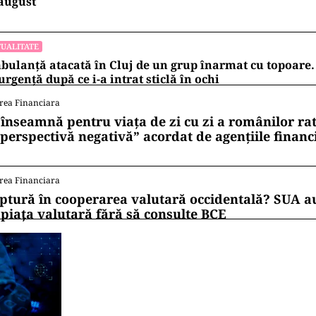
august
UALITATE
ulanță atacată în Cluj de un grup înarmat cu topoare. 
urgență după ce i-a intrat sticlă în ochi
rea Financiara
 înseamnă pentru viața de zi cu zi a românilor ra
 perspectivă negativă” acordat de agențiile financ
rea Financiara
ptură în cooperarea valutară occidentală? SUA au
 piața valutară fără să consulte BCE