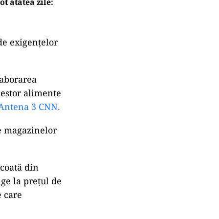
t atâtea zile:
de exigențelor
laborarea
estor alimente
Antena 3 CNN.
le magazinelor
scoată din
ge la prețul de
e care