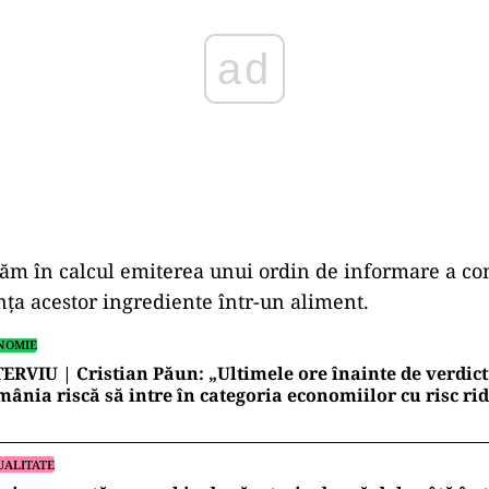
uăm în calcul emiterea unui ordin de informare a c
nța acestor ingrediente într-un aliment.
NOMIE
ERVIU | Cristian Păun: „Ultimele ore înainte de verdictu
ânia riscă să intre în categoria economiilor cu risc rid
UALITATE