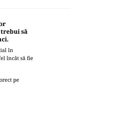
or
 trebui să
aci
.
ial în
el încât să fie
orect pe