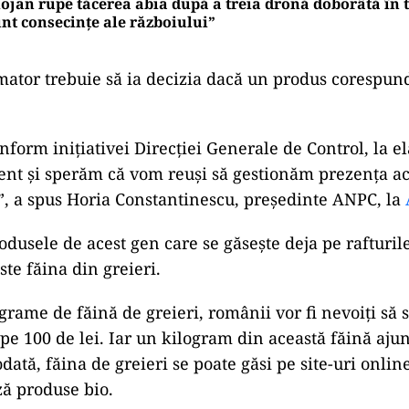
ojan rupe tăcerea abia după a treia dronă doborâtă în to
nt consecințe ale războiului”
ator trebuie să ia decizia dacă un produs corespun
nform inițiativei Direcției Generale de Control, la e
nt și sperăm că vom reuși să gestionăm prezența ac
, a spus Horia Constantinescu, președinte ANPC, la
odusele de acest gen care se găsește deja pe rafturi
te făina din greieri.
grame de făină de greieri, românii vor fi nevoiți să 
e 100 de lei. Iar un kilogram din această făină ajun
odată, făina de greieri se poate găsi pe site-uri onlin
ă produse bio.