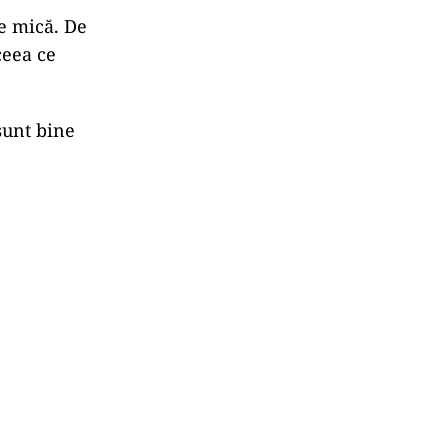
 e mică. De
ceea ce
sunt bine