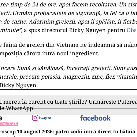
a timp de 24 de ore, apoi facem recoltarea. Un si
erii. Urmăm protocoalele de siguranţă, la fel ca o fa
 de carne. Adormim greierii, apoi îi spălăm, îi fierb
 minute”,
a spus directorul Bicky Nguyen pentru
Obse
e făină de greieri din Vietnam ne îndeamnă să mânc
mpoziţia cărora intră noul ingredient.
ncare bună şi sănătoasă, încercaţi greierii. Sunt gus
nerale, precum potasiu, magneziu, zinc, fier, vitami
 Bicky Nguyen.
ii mereu la curent cu toate știrile? Urmărește Puterea
 de WhatsApp
UALITATE
oscop 10 august 2026: patru zodii intră direct în bătaia 