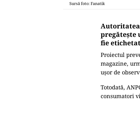
Sursă foto: Fanatik
Autoritatea
pregăteşte u
fie eticheta
Proiectul pre
magazine, urmân
ușor de observ
Totodată, ANPC
consumatori vi