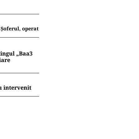
Șoferul, operat
tingul „Baa3
iare
 intervenit