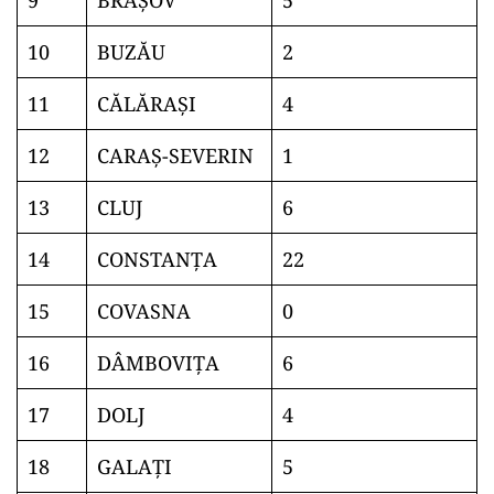
9
BRAŞOV
5
10
BUZĂU
2
11
CĂLĂRAŞI
4
12
CARAŞ-SEVERIN
1
13
CLUJ
6
14
CONSTANŢA
22
15
COVASNA
0
16
DÂMBOVIŢA
6
17
DOLJ
4
18
GALAŢI
5