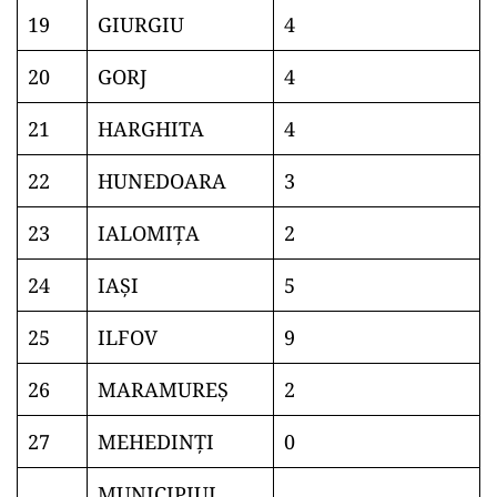
19
GIURGIU
4
20
GORJ
4
21
HARGHITA
4
22
HUNEDOARA
3
23
IALOMIŢA
2
24
IAŞI
5
25
ILFOV
9
26
MARAMUREŞ
2
27
MEHEDINŢI
0
MUNICIPIUL