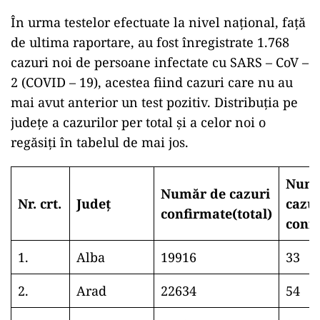
În urma testelor efectuate la nivel național, față
de ultima raportare, au fost înregistrate 1.768
cazuri noi de persoane infectate cu SARS – CoV –
2 (COVID – 19), acestea fiind cazuri care nu au
mai avut anterior un test pozitiv. Distribuția pe
județe a cazurilor per total și a celor noi o
regăsiți în tabelul de mai jos.
Numă
Număr de cazuri
Nr. crt.
Județ
cazu
confirmate(total)
conf
1.
Alba
19916
33
2.
Arad
22634
54