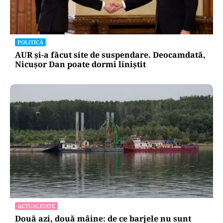
POLITICĂ
AUR și-a făcut site de suspendare. Deocamdată,
Nicușor Dan poate dormi liniștit
ACTUALITATE
Două azi, două mâine: de ce barjele nu sunt