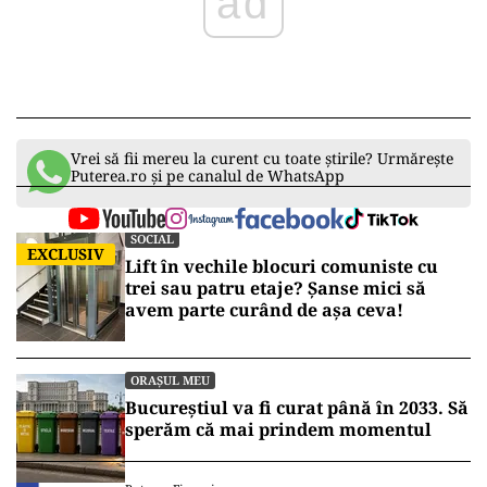
ad
Vrei să fii mereu la curent cu toate știrile? Urmărește
Puterea.ro și pe canalul de WhatsApp
SOCIAL
EXCLUSIV
Lift în vechile blocuri comuniste cu
trei sau patru etaje? Șanse mici să
avem parte curând de așa ceva!
ORAȘUL MEU
Bucureștiul va fi curat până în 2033. Să
sperăm că mai prindem momentul