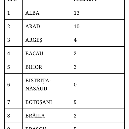
1
ALBA
13
2
ARAD
10
3
ARGEŞ
4
4
BACĂU
2
5
BIHOR
3
BISTRIŢA-
6
0
NĂSĂUD
7
BOTOŞANI
9
8
BRĂILA
2