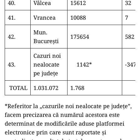
40.
Vâlcea
15612
32
41.
Vrancea
10088
7
Mun.
42.
175654
582
București
Cazuri noi
43.
nealocate
1142*
-347
pe județe
TOTAL
1.031.072
1.768
*Referitor la „cazurile noi nealocate pe județe”,
facem precizarea că numărul acestora este
determinat de modificările aduse platformei
electronice prin care sunt raportate și