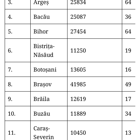
3.
Argeș
25834
64
4.
Bacău
25087
36
5.
Bihor
27454
64
Bistrița-
6.
11250
19
Năsăud
7.
Botoșani
13605
16
8.
Brașov
41985
49
9.
Brăila
12619
17
10.
Buzău
11889
34
Caraș-
11.
10450
13
Severin