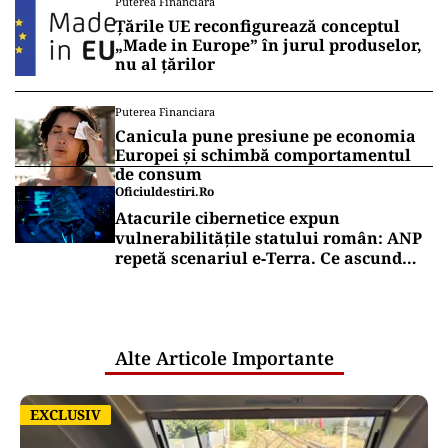
Puterea Financiara
Țările UE reconfigurează conceptul
„Made in Europe” în jurul produselor,
nu al țărilor
Puterea Financiara
Canicula pune presiune pe economia
Europei și schimbă comportamentul
de consum
Oficiuldestiri.ro
Atacurile cibernetice expun
vulnerabilitățile statului român: ANP
repetă scenariul e‑Terra. Ce ascund
comunicările oficiale și cine răspunde
pentru mentenanța IT a instituțiilor
publice
Alte Articole Importante
EXCLUSIV
EXCLUSIV