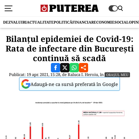
DEZVALUIRI
ACTUALITATE
POLITICĂ
FINANCIAR
ECONOMIE
SOCIAL
OPIN
Bilanțul epidemiei de Covid-19:
Rata de infectare din București
continuă să scadă
Publicat: 19 apr. 2021, 15:28, de
Raluca I. Heroiu
, în
ORAȘUL MEU
Adaugă-ne ca sursă preferată în Google