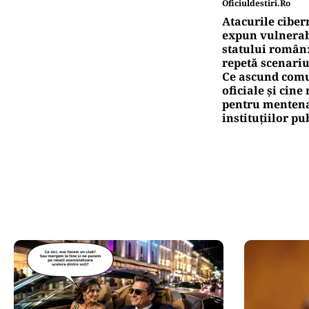
Oficiuldestiri.ro
Atacurile ciber
expun vulnerabi
statului român
repetă scenariu
Ce ascund comu
oficiale și cin
pentru mentena
instituțiilor pu