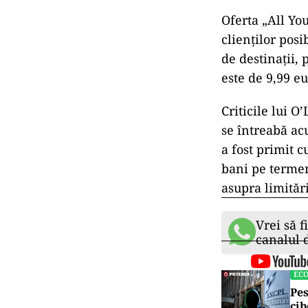
Oferta „All You
clienților posi
de destinații,
este de 9,99 eu
Criticile lui 
se întreabă ac
a fost primit 
bani pe termen 
asupra limitări
Vrei să f
canalul
EC
Pes
cib