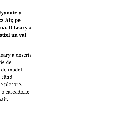
yanair, a
z Air, pe
mă. O’Leary a
stfel un val
Leary a descris
rie de
l de model.
ă când
de plecare.
e o cascadorie
air.