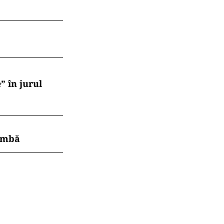
” în jurul
himbă