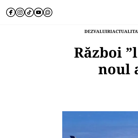
DEZVALUIRI
ACTUALITA
Război ”l
noul 