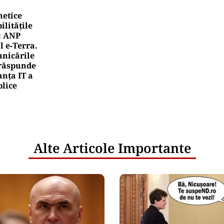
netice
litățile
: ANP
l e‑Terra.
nicările
e răspunde
nța IT a
blice
Alte Articole Importante