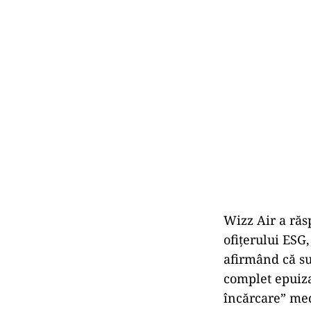
Wizz Air a răsp
ofițerului ESG
afirmând că su
complet epuiza
încărcare” med