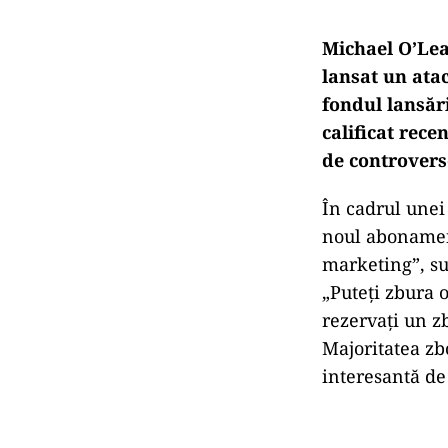
Michael O’Lea
lansat un ata
fondul lansăr
calificat rece
de controverse
În cadrul unei
noul abonament
marketing”, su
„Puteți zbura o
rezervați un zb
Majoritatea zbo
interesantă de