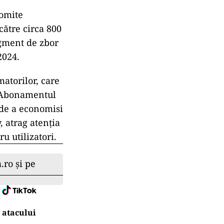
romite
 către circa 800
egment de zbor
2024.
atorilor, care
. Abonamentul
 de a economisi
, atrag atenția
u utilizatori.
.ro și pe
 atacului