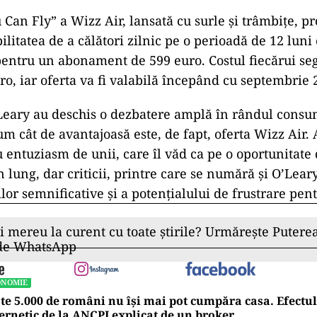
 Can Fly” a Wizz Air, lansată cu surle și trâmbițe, p
bilitatea de a călători zilnic pe o perioadă de 12 luni
 pentru un abonament de 599 euro. Costul fiecărui s
ro, iar oferta va fi valabilă începând cu septembrie 
O’Leary au deschis o dezbatere amplă în rândul consum
um cât de avantajoasă este, de fapt, oferta Wizz Air
cu entuziasm de unii, care îl văd ca pe o oportunitate
lung, dar criticii, printre care se numără și O’Leary
lor semnificative și a potențialului de frustrare pentr
ii mereu la curent cu toate știrile? Urmărește Puterea
 de WhatsApp
ONOMIE
te 5.000 de români nu își mai pot cumpăra casa. Efectul
ernetic de la ANCPI explicat de un broker