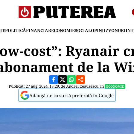
TE
POLITICĂ
FINANCIAR
ECONOMIE
SOCIAL
OPINII
ZVONURI
IN
ow-cost”: Ryanair c
abonament de la Wi
Publicat: 27 aug. 2024, 18:29, de
Andrei Ceausescu
, în
ECONOMIE
Adaugă-ne ca sursă preferată în Google