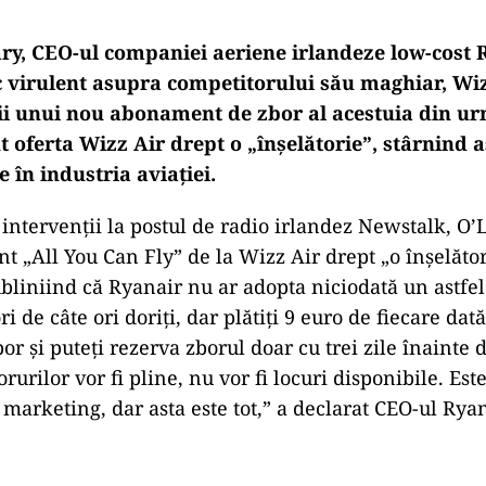
ry, CEO-ul companiei aeriene irlandeze low-cost R
c virulent asupra competitorului său maghiar, Wiz
ii unui nou abonament de zbor al acestuia din ur
nt oferta Wizz Air drept o „înșelătorie”, stârnind a
 în industria aviației.
 intervenții la postul de radio irlandez Newstalk, O’
 „All You Can Fly” de la Wizz Air drept „o înșelăto
bliniind că Ryanair nu ar adopta niciodată un astfe
ri de câte ori doriți, dar plătiți 9 euro de fiecare dat
or și puteți rezerva zborul doar cu trei zile înainte 
rurilor vor fi pline, nu vor fi locuri disponibile. Est
 marketing, dar asta este tot,” a declarat CEO-ul Ryan
Play