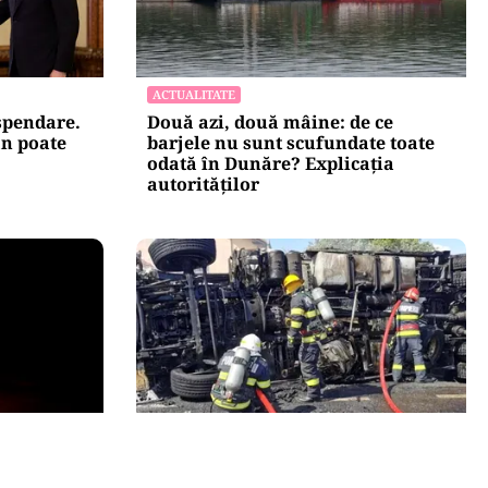
ACTUALITATE
uspendare.
Două azi, două mâine: de ce
n poate
barjele nu sunt scufundate toate
odată în Dunăre? Explicația
autorităților
ACTUALITATE
vernul
Alertă majoră în Timiș! Populația,