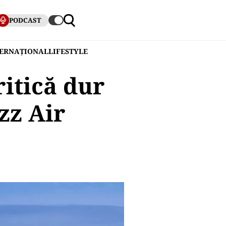
PODCAST
TERNAȚIONAL
LIFESTYLE
ritică dur
zz Air