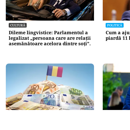
CULTURĂ
POLITICĂ
Dileme lingvistice: Parlamentul a
Cum a aju
legalizat „persoana care are relații
piardă 11 
asemănătoare acelora dintre soți”.
POLITICĂ
POLITICĂ
PSD atacă USR și PNL după
Bolojan, în