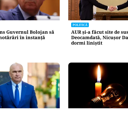
POLITICĂ
ns Guvernul Bolojan să
AUR și-a făcut site de s
hotărâri în instanță
Deocamdată, Nicușor Da
dormi liniștit
POLITICĂ
tre lege și discreție: ce
Pericol de blackout? Gu