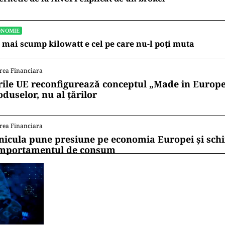
ONOMIE
 mai scump kilowatt e cel pe care nu-l poți muta
rea Financiara
rile UE reconfigurează conceptul „Made in Europe
oduselor, nu al țărilor
rea Financiara
nicula pune presiune pe economia Europei și sc
mportamentul de consum