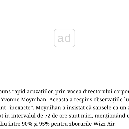
uns rapid acuzațiilor, prin vocea directorului corpor
, Yvonne Moynihan. Aceasta a respins observațiile lu
nt „inexacte”. Moynihan a insistat că șansele ca un z
t în intervalul de 72 de ore sunt mici, menționând u
iu între 90% și 95% pentru zborurile Wizz Air.