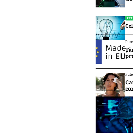
EC
Cel
Pute
Ță
pr
Pute
Ca
co